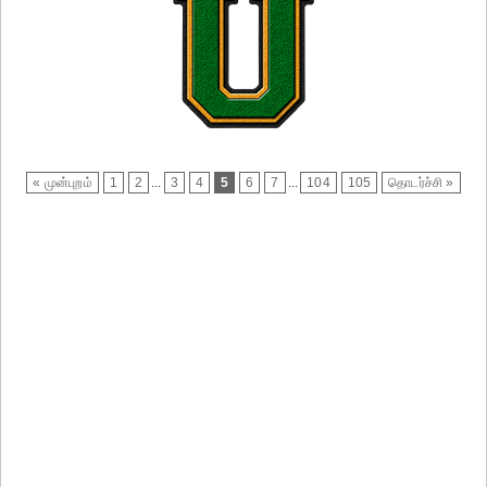
« முன்புறம்
1
2
...
3
4
5
6
7
...
104
105
தொடர்ச்சி »