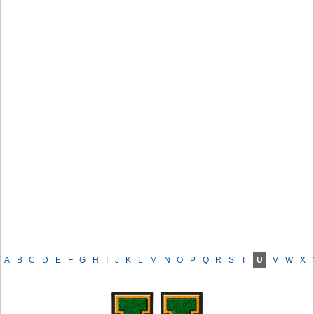
A
B
C
D
E
F
G
H
I
J
K
L
M
N
O
P
Q
R
S
T
U
V
W
X