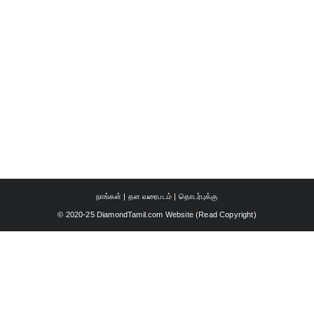
நாங்கள்
|
தள வரைபடம்
|
தொடர்புக்கு
© 2020-25 DiamondTamil.com Website (
Read Copyright
)