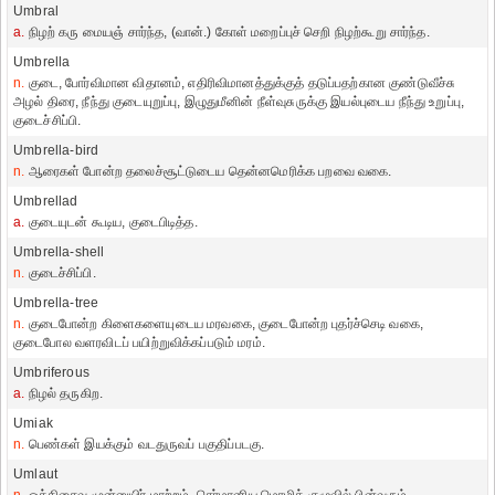
Umbral
a.
நிழற் கரு மையஞ் சார்ந்த, (வான்.) கோள் மறைப்புச் செறி நிழற்கூறு சார்ந்த.
Umbrella
n.
குடை, போர்விமான விதானம், எதிரிவிமானத்துக்குத் தடுப்பதற்கான குண்டுவீச்சு
அழல் திரை, நீந்து குடையுறுப்பு, இழுதுமீனின் நீள்வுசுருக்கு இயல்புடைய நீந்து உறுப்பு,
குடைச்சிப்பி.
Umbrella-bird
n.
ஆரைகள் போன்ற தலைச்சூட்டுடைய தென்னமெரிக்க பறவை வகை.
Umbrellad
a.
குடையுடன் கூடிய, குடைபிடித்த.
Umbrella-shell
n.
குடைச்சிப்பி.
Umbrella-tree
n.
குடைபோன்ற கிளைகளையுடைய மரவகை, குடைபோன்ற புதர்ச்செடி வகை,
குடைபோல வளரவிடப் பயிற்றுவிக்கப்படும் மரம்.
Umbriferous
a.
நிழல் தருகிற.
Umiak
n.
பெண்கள் இயக்கும் வடதுருவப் பகுதிப்படகு.
Umlaut