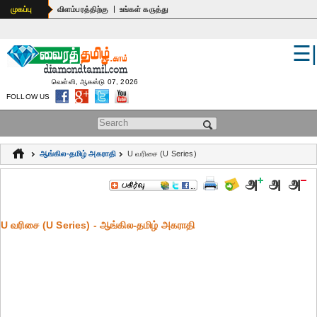
|
முகப்பு
விளம்பரத்திற்கு
உங்கள் கருத்து
☰
உலகம்
இந்தியா
வெள்ளி, ஆகஸ்டு 07, 2026
FOLLOW US
பொதுஅறிவு
Search form
கல்வி
ஆங்கில-தமிழ் அகராதி
U வரிசை (U Series)
ஆன்மிகம்
ஜோதிடம்
U வரிசை (U Series) - ஆங்கில-தமிழ் அகராதி
மருத்துவம்
கலைகள்
பெண்கள்
நகைச்சுவை