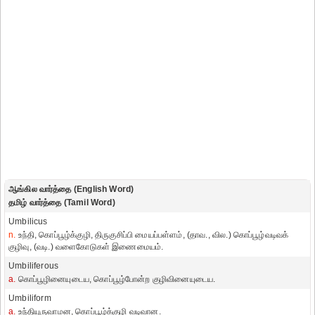
ஆங்கில வார்த்தை (English Word)
தமிழ் வார்த்தை (Tamil Word)
Umbilicus
n.
உந்தி, கொப்பூழ்க்குழி, திருகுசிப்பி மையப்பள்ளம், (தாவ., வில.) கொப்பூழ்வடிவக்
குழிவு, (வடி.) வளைகோடுகள் இணைமையம்.
Umbiliferous
a.
கொப்பூழினையுடைய, கொப்பூழ்போன்ற குழிவினையுடைய.
Umbiliform
a.
உந்தியுருவாமன, கொப்பூழ்க்குழி வடிவான.