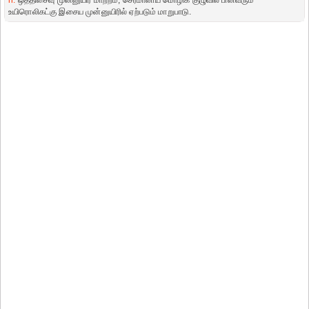
n.
ஒத்திசைவு முன்னுயிர் மாற்றம், செர்மானிய மொழிக் குழுவில் பின்வரும்
உயிரொலிகட்கு இசைய முன்னுயிரில் ஏற்படும் மாறுபாடு.