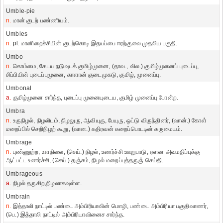
Umble-pie
n.
மான் குடற் பண்ணியம்.
Umbles
n.
pl. மானிறைச்சியின் குடற்கொடி இதயப்பை ஈரற்குலை முதலிய பகுதி.
Umbo
n.
கொம்மை, கேடய நடுவுடக் குமிழ்முனை, (தாவ., வில.) குமிழ்முனைப் புடைப்பு,
சிப்பியின் புடைப்புமுனை, காளான் குடைமுகடு, குமிழ், முனைப்பு.
Umbonal
a.
குமிழ்முனை சார்ந்த, புடைப்பு முனையுடைய, குமிழ் முனைப்பு போன்ற.
Umbra
n.
உருநிழல், நிழலிடம், நிழலுரு, ஆவியுரு, பேயுரு, ஒட்டு விருந்தினர், (வான்.) கோள்
மறைப்பில் செறிநிழற் கூறு, (வான.) கதிரவன் கறைப்பொடடின் கருமையம்.
Umbrage
n.
புண்ணுற்ற, உளநிலை, (செய்.) நிழல், உணர்ச்சி ஊறுபாடு, ஏளன அவமதிப்புக்கு
ஆட்பட்ட உணர்ச்சி, (செய்.) தஞ்சம், நிழல் மறைப்புத்தருஞ் செய்தி.
Umbrageous
a.
நிழல் தருகிற,நிழலாகவுள்ள.
Umbrain
n.
இத்தாலி நாட்டில் பண்டை அம்பிரியாவின் மொழி, பண்டை அம்பிரியா பகுதிவாணர்,
(பெ.) இத்தாலி நாட்டில் அம்பிரியாவினைச சார்ந்த.