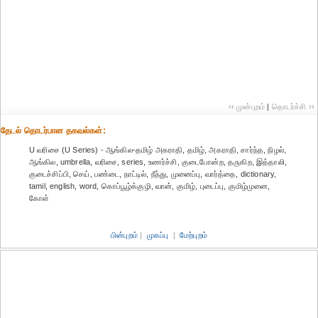
‹‹ முன்புறம்
|
தொடர்ச்சி ››
தேட‌ல் தொட‌ர்பான தகவ‌ல்க‌ள்:
U வரிசை (U Series) - ஆங்கில-தமிழ் அகராதி, தமிழ், அகராதி, சார்ந்த, நிழல்,
ஆங்கில, umbrella, வரிசை, series, உணர்ச்சி, குடைபோன்ற, தருகிற, இத்தாலி,
குடைச்சிப்பி, செய், பண்டை, நாட்டில், நீந்து, முனைப்பு, வார்த்தை, dictionary,
tamil, english, word, கொப்பூழ்க்குழி, வான், குமிழ், புடைப்பு, குமிழ்முனை,
கோள்
பின்புறம்
|
முகப்பு
|
மேற்புறம்