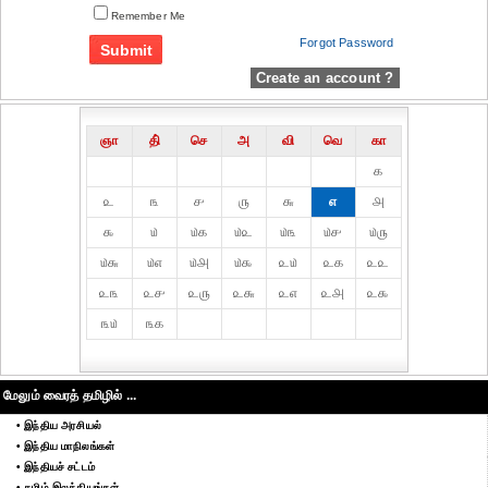
Remember Me
Forgot Password
Create an account ?
ஞா
தி்
செ
அ
வி
வெ
கா
௧
௨
௩
௪
௫
௬
௭
௮
௯
௰
௰௧
௰௨
௰௩
௰௪
௰௫
௰௬
௰௭
௰௮
௰௯
௨௰
௨௧
௨௨
௨௩
௨௪
௨௫
௨௬
௨௭
௨௮
௨௯
௩௰
௩௧
மேலும் வைரத் தமிழில் ...
• இந்திய அரசியல்
• இந்திய மாநிலங்கள்
• இந்தியச் சட்டம்
• தமிழ் இலக்கியங்கள்