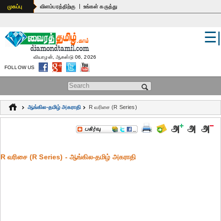
|
முகப்பு
விளம்பரத்திற்கு
உங்கள் கருத்து
☰
உலகம்
இந்தியா
வியாழன், ஆகஸ்டு 06, 2026
FOLLOW US
பொதுஅறிவு
Search form
கல்வி
ஆங்கில-தமிழ் அகராதி
R வரிசை (R Series)
ஆன்மிகம்
ஜோதிடம்
R வரிசை (R Series) - ஆங்கில-தமிழ் அகராதி
மருத்துவம்
கலைகள்
பெண்கள்
நகைச்சுவை