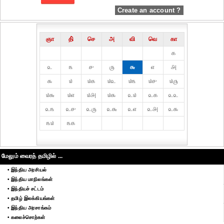
Create an account ?
ஞா
தி்
செ
அ
வி
வெ
கா
௧
௨
௩
௪
௫
௬
௭
௮
௯
௰
௰௧
௰௨
௰௩
௰௪
௰௫
௰௬
௰௭
௰௮
௰௯
௨௰
௨௧
௨௨
௨௩
௨௪
௨௫
௨௬
௨௭
௨௮
௨௯
௩௰
௩௧
மேலும் வைரத் தமிழில் ...
• இந்திய அரசியல்
• இந்திய மாநிலங்கள்
• இந்தியச் சட்டம்
• தமிழ் இலக்கியங்கள்
• இந்திய அரசாங்கம்
• கலைச்சொற்கள்