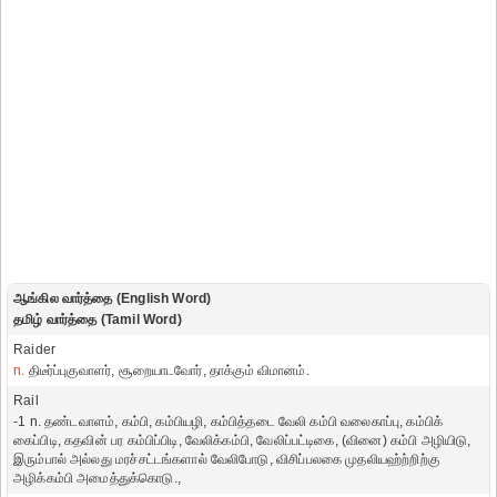
ஆங்கில வார்த்தை (English Word)
தமிழ் வார்த்தை (Tamil Word)
Raider
n.
திடீர்ப்புகுவாளர், சூறையாடவோர், தாக்கும் விமானம்.
Rail
-1 n. தண்டவாளம், கம்பி, கம்பியழி, கம்பித்தடை வேலி கம்பி வலைகாப்பு, கம்பிக்
கைப்பிடி, கதவின் பர கம்பிப்பிடி, வேலிக்கம்பி, வேலிப்பட்டிகை, (வினை) கம்பி அழியிடு,
இரும்பால் அல்லது மரச்சட்டங்களால் வேலிபோடு, விசிப்பலகை முதலியஹ்ற்றிற்கு
அழிக்கம்பி அமைத்துக்கொடு.,