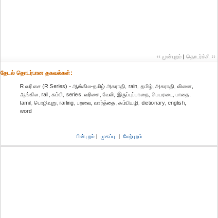
‹‹ முன்புறம்
|
தொடர்ச்சி ››
தேட‌ல் தொட‌ர்பான தகவ‌ல்க‌ள்:
R வரிசை (R Series) - ஆங்கில-தமிழ் அகராதி, rain, தமிழ், அகராதி, வினை,
ஆங்கில, rail, கம்பி, series, வரிசை, வேலி, இருப்புப்பாதை, பெயரடை, பாதை,
tamil, பொழிவுறு, railing, பறவை, வார்த்தை, கம்பியழி, dictionary, english,
word
பின்புறம்
|
முகப்பு
|
மேற்புறம்