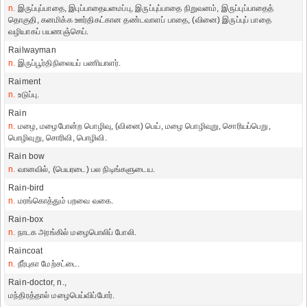
n.
இருப்புப்பாதை, இபுப்பாதையமைப்பு, இருப்புப்பாதை நிறுவனம், இருப்புப்பாதைத்
தொகுதி, கனமிக்க ஊர்திகட்கான தண்டவாளப் பாதை, (வினை) இருப்புப் பாதை
வழியாகப் பயணஞ்செய்.
Railwayman
n.
இருப்பூர்திநிலையப் பணியாளர்.
Raiment
n.
உடுப்பு.
Rain
n.
மழை, மழைபோன்ற பொழிவு, (வினை) பெய், மழை பொழிவுறு, சொரியப்பெறு,
பொழிவுறு, சொரிவி, பொழிவி.
Rain bow
n.
வானவில், (பெயரடை) பல நிடிங்களுடைய.
Rain-bird
n.
மரங்கொத்தும் பறவை வகை.
Rain-box
n.
நாடக அரங்கில் மழைபொலிப் போலி.
Raincoat
n.
நீர்புகா மேற்சட்டை.
Rain-doctor, n.,
மந்திரத்தால் மழைபெய்விப்போர்.