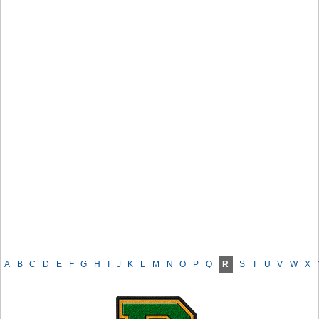
A
B
C
D
E
F
G
H
I
J
K
L
M
N
O
P
Q
R
S
T
U
V
W
X