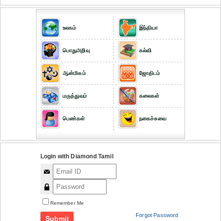
உலகம்
இந்தியா
பொதுஅறிவு
கல்வி
ஆன்மிகம்
ஜோதிடம்
மருத்துவம்
கலைகள்
பெண்கள்
நகைச்சுவை
Login with Diamond Tamil
Remember Me
Forgot Password