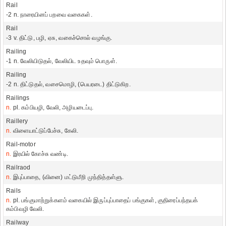
Rail
-2 n. நாரையினப் பறவை வகைகள்.
Rail
-3 v. திட்டு, பழி, ஏசு, வகைச்சொல் வழங்கு.
Railing
-1 n. வேலியிடுதல், வேலியிட உதவும் பொருள்.
Railing
-2 n. திட்டுதல், வசைமொழி, (பெயரடை) திட்டுகிற.
Railings
n.
pl. கம்பியழி, வேலி, அழியடைப்பு.
Raillery
n.
விளையாட்டுப்பேச்சு, கேலி.
Rail-motor
n.
இரயில் கோச்சு வண்டி.
Railraod
n.
இபுப்பாதை, (வினை) மட்டுமீறி முந்தித்தள்ளு.
Rails
n.
pl. பங்குமாற்றுக்களம் வகையில் இருப்புப்பாதைப் பங்குகள், குதிரைப்பந்தயக்
கம்பிவழி வேலி.
Railway