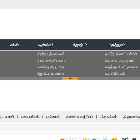
கல்வி
ஆன்மிகம்
ஜோதிடம்
மருத்துவம்
சிறந்த புத்தகங்கள்
தமிழ்த் திரைப்படங்கள்
சங்க இலக்கியங்கள்
இயற்கை மருத்துவம்
பன்னிரு திருமுறை
மருத்துவக் கட்டுரைகள்
ஜோதிடப் பாடங்கள்
கடி சிரிப்புகள்
் அகராதி
|
வரைபடங்கள்
|
வானொலி
|
கலைக் களஞ்சியம்
|
புத்தகங்கள்
|
திருமணங்க