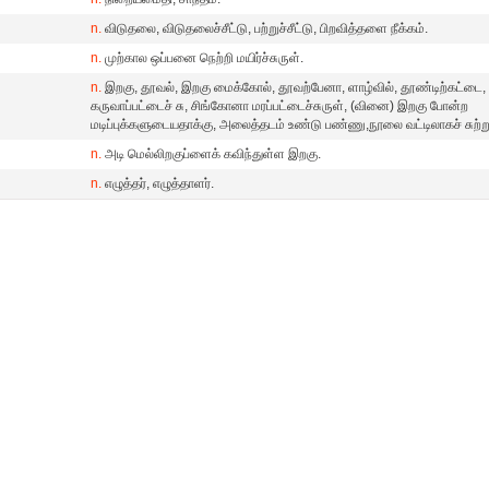
n.
விடுதலை, விடுதலைச்சீட்டு, பற்றுச்சீட்டு, பிறவித்தளை நீக்கம்.
n.
முற்கால ஒப்பனை நெற்றி மயிர்ச்சுருள்.
n.
இறகு, தூவல், இறகு மைக்கோல், தூவற்பேனா, ளாழ்வில், தூண்டிற்கட்டை,
கருவாப்பட்டைச் சு, சிங்கோனா மரப்பட்டைச்சுருள், (வினை) இறகு போன்ற
மடிப்புக்களுடையதாக்கு, அலைத்தடம் உண்டு பண்ணு,நூலை வட்டிலாகச் சுற்ற
n.
அடி மெல்லிறகுப்ளைக் கவிந்துள்ள இறகு.
n.
எழுத்தர், எழுத்தாளர்.