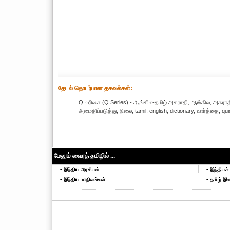
தேட‌ல் தொட‌ர்பான தகவ‌ல்க‌ள்:
Q வரிசை (Q Series) - ஆங்கில-தமிழ் அகராதி, ஆங்கில, அகராதி,
அமைதிப்படுத்து, நிலை, tamil, english, dictionary, வார்த்தை, q
மேலும் வைரத் தமிழில் ...
• இந்திய அரசியல்
• இந்தியச் 
• இந்திய மாநிலங்கள்
• தமிழ் இல