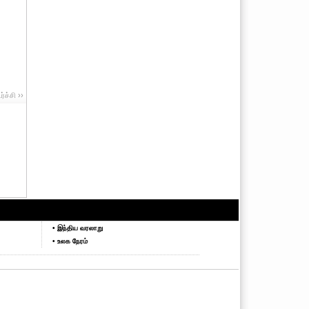
ச்சி ››
• இந்திய வரலாறு
• உலக நேரம்