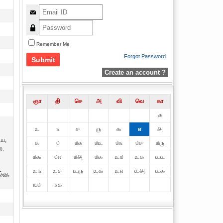
Remember Me
Forgot Password
Create an account ?
ஞா
தி்
செ
அ
வி
வெ
கா
௧
௨
௩
௪
௫
௬
௭
௮
ைய,
௯
௰
௰௧
௰௨
௰௩
௰௪
௰௫
ற,
௰௬
௰௭
௰௮
௰௯
௨௰
௨௧
௨௨
௨௩
௨௪
௨௫
௨௬
௨௭
௨௮
௨௯
்து,
௩௰
௩௧