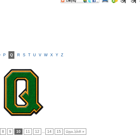
O
P
Q
R
S
T
U
V
W
X
Y
Z
8
9
10
11
12
...
14
15
தொடர்ச்சி »