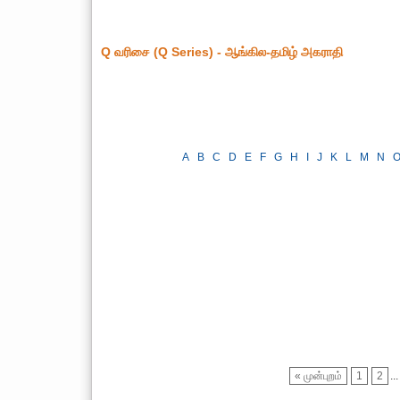
Q வரிசை (Q Series) - ஆங்கில-தமிழ் அகராதி
A
B
C
D
E
F
G
H
I
J
K
L
M
N
« முன்புறம்
1
2
...