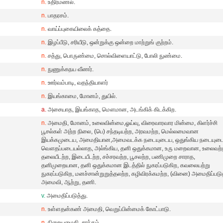
n.
உதிர்மணல்.
n.
பாதரசம்.
n.
வாய்ப்புகையிலைக் கத்தை.
n.
இழப்பீடு, சரியீடு, ஒன்றுக்கு ஒன்றை மாற்றுங் குற்றம்.
n.
சத்து, பொருண்மை, சொல்விளையாட்டு, போலி நுண்மை.
n.
நுணுக்கநய வீணர்.
n.
ஊர்வம்பாடி, வதந்தியாளர்
n.
இயங்காமை, மோனம், துயில்.
a.
அசையாத, இயங்காத, மௌமான, அடங்கிக் கிடக்கிற.
n.
அமைதி, மோனம், உலைவின்மை,ஓய்வு, விரைவாரவார மின்மை, கிளர்ச்சி
பூசல்கள் அற்ற நிலை, (பெ) சந்தடியற்ற, அரவமற்ற, மெல்லமைவான
இயக்கமுடைய, அமைதியான,அமைவடக்க நடையுடைய, ஒதுங்கிய நடையுட
வௌதப்படையல்லாத, அல்ங்கிய, தனி ஒதுக்கமான, உரு மறைவான, உலைவற்
தலையீடற்ற, இடையீடற்ற, சச்சரவற்ற, பூசலற்ற, பணிமுறை சாராத,
தனிமுறையான, தனி ஒதுக்கமான இடத்தில் நுகரப்படுகிற, கவலையற்று
நுகரப்படுகிற, மனச்சான்றுறுத்தலற்ற, கழிவிரக்கமற்ற, (வினை) அமைதிப்படுத
அமைவி, ஆற்று, தணி.
v.
அமைதிப்படுத்து.
n.
உள்ளதன்கண் அமைதி, வெறுப்பின்மைக் கோட்பாடு.
n.
நிறையமைதி, சாந்தம்.