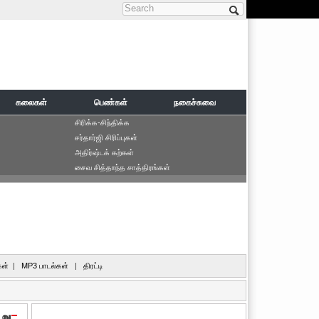
Search form
கலைகள்
பெண்கள்
நகைச்சுவை
சிரிக்க-சிந்திக்க
சர்தார்ஜி சிரிப்புகள்
அதிர்ஷ்டக் கற்கள்
சைவ சித்தாந்த சாத்திரங்கள்
ள்
|
MP3 பாடல்கள்
|
திரட்டி