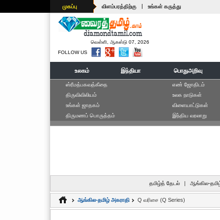
|
முகப்பு
விளம்பரத்திற்கு
உங்கள் கருத்து
வெள்ளி, ஆகஸ்டு 07, 2026
FOLLOW US
உலகம்
இந்தியா
பொதுஅறிவு
ஸ்ரீமத்பகவத்கீதை
எ‌ண் ஜோ‌திட‌ம்
திருவிவிலியம்
உலக நாடுகள்
உங்கள் ஜாதகம்
விளையாட்டுகள்
திருமணப் பொருத்தம்
இந்திய வரலாறு
தமிழ்த் தேடல்
|
ஆங்கில-தமிழ
ஆங்கில-தமிழ் அகராதி
Q வரிசை (Q Series)