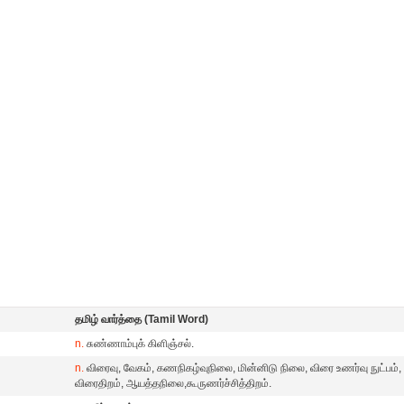
தமிழ் வார்த்தை (Tamil Word)
n.
சுண்ணாம்புக் கிளிஞ்சல்.
n.
விரைவு, வேகம், கணநிகழ்வுநிலை, மின்னிடு நிலை, விரை உணர்வு நுட்பம்,
விரைதிறம், ஆயத்தநிலை,கூருணர்ச்சித்திறம்.