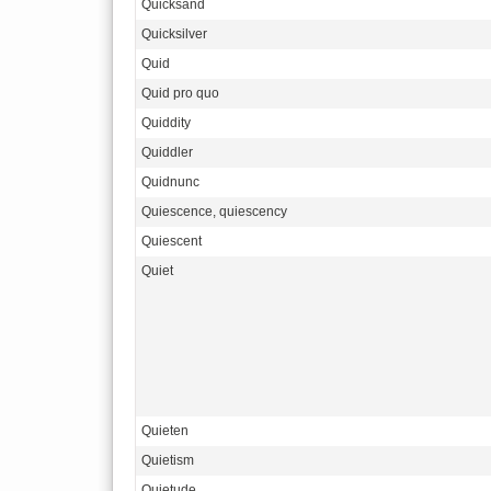
Quicksand
Quicksilver
Quid
Quid pro quo
Quiddity
Quiddler
Quidnunc
Quiescence, quiescency
Quiescent
Quiet
Quieten
Quietism
Quietude