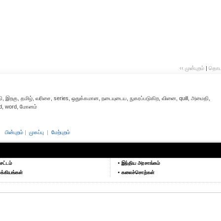
‹‹ முன்புறம்
|
தொடர்
 இறகு, தமிழ், வரிசை, series, ஒதுக்கமான, நடையுடைய, நுகரப்படுகிற, வினை, quill, அமைதி,
uid, word, மோனம்
பின்புறம்
|
முகப்பு
|
மேற்புறம்
சட்டம்
• இந்திய அரசாங்கம்
க்கியங்கள்
• கலைச்சொற்கள்