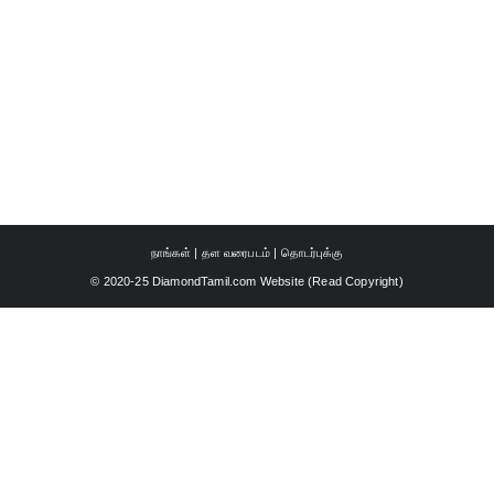
நாங்கள்
|
தள வரைபடம்
|
தொடர்புக்கு
© 2020-25 DiamondTamil.com Website (
Read Copyright
)