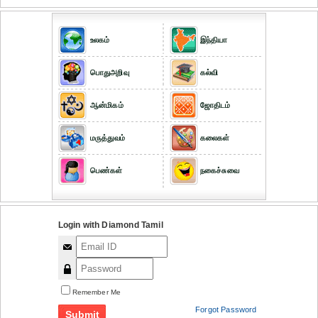
உலகம்
இந்தியா
பொதுஅறிவு
கல்வி
ஆன்மிகம்
ஜோதிடம்
மருத்துவம்
கலைகள்
பெண்கள்
நகைச்சுவை
Login with Diamond Tamil
Remember Me
Forgot Password