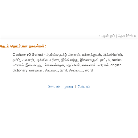
‹‹ முன்புறம்
|
தொடர்ச்சி ››
தேட‌ல் தொட‌ர்பான தகவ‌ல்க‌ள்:
O வரிசை (O Series) - ஆங்கில-தமிழ் அகராதி, உயிரகத்துடன், ஆக்ஸ்போர்டு,
தமிழ், அகராதி, ஆங்கில, வரிசை, இங்கிலாந்து, இணைவுறுவி, நாட்டில், series,
உயிரகம், இணைவுறு, பல்கலைக்கழக, உறுப்பினர், கைவளிக், உயிரகக், english,
dictionary, வார்த்தை, பெயரடை, tamil, செய்யவும், word
பின்புறம்
|
முகப்பு
|
மேற்புறம்