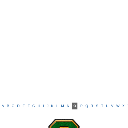
A
B
C
D
E
F
G
H
I
J
K
L
M
N
O
P
Q
R
S
T
U
V
W
X