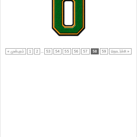
« முன்புறம்
1
2
...
53
54
55
56
57
58
59
தொடர்ச்சி »