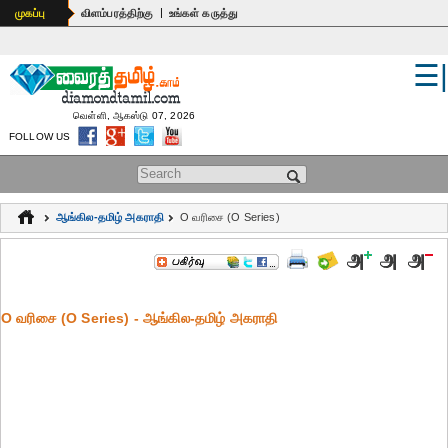
|
முகப்பு
விளம்பரத்திற்கு
உங்கள் கருத்து
☰
உலகம்
இந்தியா
வெள்ளி, ஆகஸ்டு 07, 2026
FOLLOW US
பொதுஅறிவு
Search form
கல்வி
ஆங்கில-தமிழ் அகராதி
O வரிசை (O Series)
ஆன்மிகம்
ஜோதிடம்
O வரிசை (O Series) - ஆங்கில-தமிழ் அகராதி
மருத்துவம்
கலைகள்
பெண்கள்
நகைச்சுவை