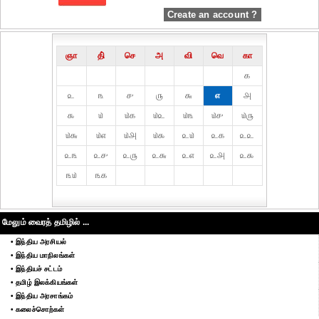
Create an account ?
ஞா
தி்
செ
அ
வி
வெ
கா
௧
௨
௩
௪
௫
௬
௭
௮
௯
௰
௰௧
௰௨
௰௩
௰௪
௰௫
௰௬
௰௭
௰௮
௰௯
௨௰
௨௧
௨௨
௨௩
௨௪
௨௫
௨௬
௨௭
௨௮
௨௯
௩௰
௩௧
மேலும் வைரத் தமிழில் ...
• இந்திய அரசியல்
• இந்திய மாநிலங்கள்
• இந்தியச் சட்டம்
• தமிழ் இலக்கியங்கள்
• இந்திய அரசாங்கம்
• கலைச்சொற்கள்