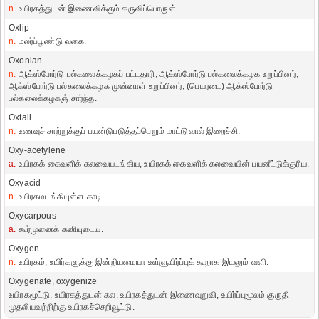
n.
உயிரகத்துடன் இணைவிக்கும் கருவிப்பொருள்.
Oxlip
n.
மலர்ப்பூண்டு வகை.
Oxonian
n.
ஆக்ஸ்போர்டு பல்கலைக்கழகப் பட்டதாரி, ஆக்ஸ்போர்டு பல்கலைக்கழக உறுப்பினர்,
ஆக்ஸ்போர்டு பல்கலைக்கழக முன்னாள் உறுப்பினர், (பெயரடை) ஆக்ஸ்போர்டு
பல்கலைக்கழகஞ் சார்ந்த.
Oxtail
n.
உணவுச் சாற்றுக்குப் பயன்டுபடுத்தப்பெறும் மாட்டுவால் இறைச்சி.
Oxy-acetylene
a.
உயிரகக் கைவளிக் கலவையடங்கிய, உயிரகக் கைவளிக் கலவையின் பயனீட்டுக்குரிய.
Oxyacid
n.
உயிரகமடங்கியுள்ள காடி.
Oxycarpous
a.
கூர்முனைக் கனியுடைய.
Oxygen
n.
உயிரகம், உயிர்களுக்கு இன்றியமையா உள்ளுயிர்ப்புக் கூறாக இயலும் வளி.
Oxygenate, oxygenize
உயிரகமூட்டு, உயிரகத்துடன் கல, உயிரகத்துடன் இணைவுறுவி, உயிர்ப்புமூலம் குருதி
முதலியவற்றிற்கு உயிரகச்செறிவூட்டு.