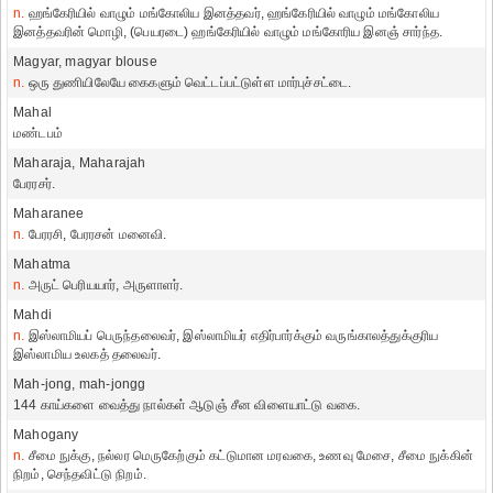
n.
ஹங்கேரியில் வாழும் மங்கோலிய இனத்தவர், ஹங்கேரியில் வாழும் மங்கோலிய
இனத்தவரின் மொழி, (பெயரடை) ஹங்கேரியில் வாழும் மங்கோரிய இனஞ் சார்ந்த.
Magyar, magyar blouse
n.
ஒரு துணியிலேயே கைகளும் வெட்டப்பட்டுள்ள மார்புச்சட்டை.
Mahal
மண்டபம்
Maharaja, Maharajah
பேரரசர்.
Maharanee
n.
பேரரசி, பேரரசன் மனைவி.
Mahatma
n.
அருட் பெரியயார், அருளாளர்.
Mahdi
n.
இஸ்லாமியப் பெருந்தலைவர், இஸ்லாமியர் எதிர்பார்க்கும் வருங்காலத்துக்குரிய
இஸ்லாமிய உலகத் தலைவர்.
Mah-jong, mah-jongg
144 காய்களை வைத்து நால்கள் ஆடுஞ் சீன விளையாட்டு வகை.
Mahogany
n.
சீமை நுக்கு, நல்லர மெருகேற்கும் கட்டுமான மரவகை, உணவு மேசை, சீமை நுக்கின்
நிறம், செந்தவிட்டு நிறம்.