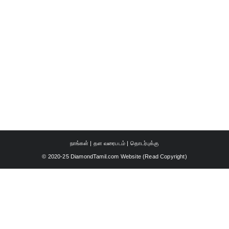
நாங்கள்
|
தள வரைபடம்
|
தொடர்புக்கு
© 2020-25 DiamondTamil.com Website (
Read Copyright
)