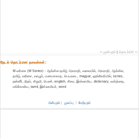
‹‹ முன்புறம்
|
தொடர்ச்சி ››
தேட‌ல் தொட‌ர்பான தகவ‌ல்க‌ள்:
M வரிசை (M Series) - ஆங்கில-தமிழ் அகராதி, வகையில், அகராதி, ஆங்கில,
தமிழ், வரிசை, வாழும், மணமாகாத, பெயரடை, magyar, ஹங்கேரியில், series,
நன்னீர், நிறம், சிறுமி, பெண், english, சீமை, இஸ்லாமிய, dictionary, வார்த்தை,
மங்கோலிய, tamil, இஸ்லாமியர், word
பின்புறம்
|
முகப்பு
|
மேற்புறம்