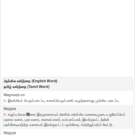
ஆங்கில வார்த்தை (English Word)
தமிழ் வார்த்தை (Tamil Word)
Magnuop us
n.
இலக்கியப் பெரும்படைப்பு, கலைப்பெரும்பணி, எழுத்தாளரது முக்கிய படைப்பு.
Magpie
n.
கறுப்பு வௌ஢ளை இறகுகளையும் நிண்டொடுங்கிய வாலையுமுடைய ஐரோப்பியப்
பறவை வகை, புறா வகை, சலசலப்பாளர், வம்பளப்பவர், இலக்குவட்டத்தின்
புறக்கோடியடுத்த வளையம்,இலக்குவட்டப் புறக்கோடி அடுத்துப்படும் வேட்டு.
Magyar