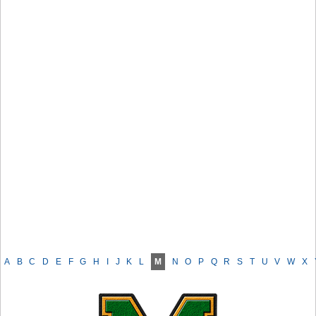
A
B
C
D
E
F
G
H
I
J
K
L
M
N
O
P
Q
R
S
T
U
V
W
X