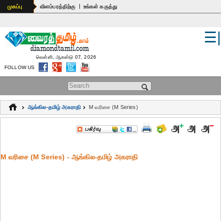
|
முகப்பு
விளம்பரத்திற்கு
உங்கள் கருத்து
☰
உலகம்
இந்தியா
வெள்ளி, ஆகஸ்டு 07, 2026
FOLLOW US
பொதுஅறிவு
Search form
கல்வி
ஆங்கில-தமிழ் அகராதி
M வரிசை (M Series)
ஆன்மிகம்
ஜோதிடம்
M வரிசை (M Series) - ஆங்கில-தமிழ் அகராதி
மருத்துவம்
கலைகள்
பெண்கள்
நகைச்சுவை