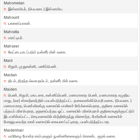
Mahometan
n.
இஸ்லாமியர், (பெயரடை) இஸ்லாமிய.
Mahount
n.
யானைப்பாகன்.
Mahratta
n.
மராட்டியர்.
Mahseer
n.
வேட்டையாடப்படும் நன்னீர் மின் வகை.
Maid
n.
சிறுமி, முதுகன்னி, பணிப்பெண்.
Maidan
n.
திடல், திறந்த வௌதயிடம், நன்னீர் மீன் வகை.
Maiden
n.
பெண், சிறுமி, மஙடகை, கன்னிப்பெண், மணமாகாத பெண், மணமாகாத எமுதிய
மாது, (வர) ஸ்காத்லாந்தில் பபயன்படுத்தப்பட்ட தலைவாங்கிப்பொறி வகை, (பெயரடை)
மணமாகாத, பெண்விலங்கு வகையில் பாலினச் சேர்க்கைபெறாத, குதிரை வகையில்
பந்தயப் பரிசுபெறாத, குதரைப்பந்தய ஓட்ட வகையில் பரிசுபெறாக் குதிரைகளுக்குமட்டும்
இடமளிக்கப்பட்ட, செடிவகையில் வித்திலிருந்து விளைந்த, போர்வீரன் வகையில்
போரனுபவமற்ற வாள் வகையில் கையாளப்பட்டிராத, பயன்படுத்தப்படாத.
Maidenhair
n.
மயிரிழை போன்ற காம்புகளும் நுண்ணிலைகளும் கொண்ட சூரல் வகை.