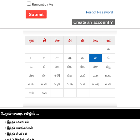
Remember Me
Forgot Password
Create an account ?
ஞா
தி்
செ
அ
வி
வெ
கா
௧
௨
௩
௪
௫
௬
௭
௮
௯
௰
௰௧
௰௨
௰௩
௰௪
௰௫
௰௬
௰௭
௰௮
௰௯
௨௰
௨௧
௨௨
௨௩
௨௪
௨௫
௨௬
௨௭
௨௮
௨௯
௩௰
௩௧
மேலும் வைரத் தமிழில் ...
• இந்திய அரசியல்
• இந்திய மாநிலங்கள்
• இந்தியச் சட்டம்
• தமிழ் இலக்கியங்கள்