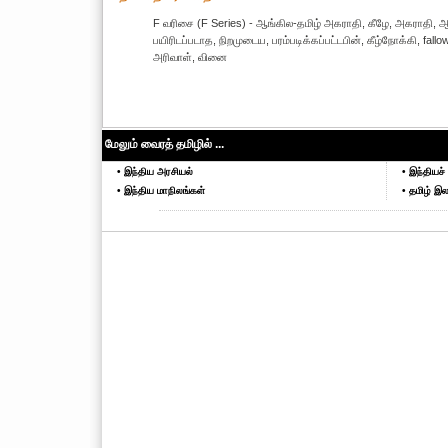
F வரிசை (F Series) - ஆங்கில-தமிழ் அகராதி, கீழே, அகராதி, ஆங்க
பயிரிடப்படாத, நிறமுடைய, பரம்படிக்கப்பட்டபின், கீழ்நோக்கி, fallo
அரிவாள், வினை
மேலும் வைரத் தமிழில் ...
• இந்திய அரசியல்
• இந்தியச் 
• இந்திய மாநிலங்கள்
• தமிழ் இல