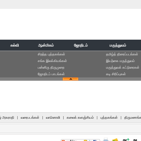
கல்வி
ஆன்மிகம்
ஜோதிடம்
மருத்துவம்
சிறந்த புத்தகங்கள்
தமிழ்த் திரைப்படங்கள்
சங்க இலக்கியங்கள்
இயற்கை மருத்துவம்
பன்னிரு திருமுறை
மருத்துவக் கட்டுரைகள்
ஜோதிடப் பாடங்கள்
கடி சிரிப்புகள்
் அகராதி
|
வரைபடங்கள்
|
வானொலி
|
கலைக் களஞ்சியம்
|
புத்தகங்கள்
|
திருமணங்க