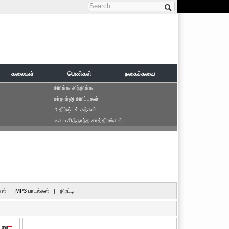
Search form
கலைகள்
பெண்கள்
நகைச்சுவை
சிரிக்க-சிந்திக்க
சர்தார்ஜி சிரிப்புகள்
அதிர்ஷ்டக் கற்கள்
சைவ சித்தாந்த சாத்திரங்கள்
ள்
|
MP3 பாடல்கள்
|
திரட்டி