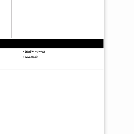
• இந்திய வரலாறு
• உலக நேரம்