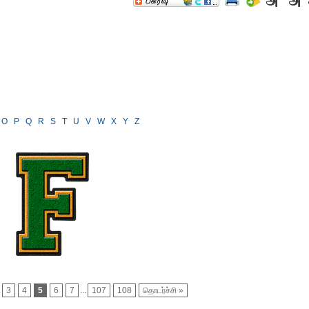
O
P
Q
R
S
T
U
V
W
X
Y
Z
.
3
4
5
6
7
...
107
108
தொடர்ச்சி »