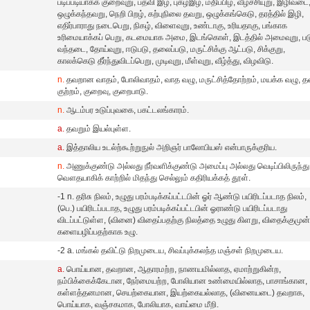
படிப்படியாகக் குறைவுறு, பதவி இழ, புகழ்இழ, மதிப்பிழ, வீழ்ச்சியுறு, இழிவடை
ஒழுக்கந்தவறு, நெறி பிறழ், கற்புநிலை தவறு, ஒழுக்கங்கெடு, தரத்தில் இழி,
எதிர்பாராது நடைபெறு, நிகழ், விளைவுறு, உண்டாகு, உரியதாகு, பங்காக
உரிமையாக்கப் பெறு, கடமையாக அமை, இடங்கொள், இடத்தில் அமைவுறு, பட
வந்தடை, தோய்வுறு, ஈடுபடு, தலைப்படு, மருட்சிக்கு ஆட்படு, சிக்குறு,
காலக்கெடு தீர்ந்துவிடப்பெறு, முடிவுறு, மீள்வுறு, வீழ்த்து, விழவிடு.
n.
தவறான வாதம், போலிவாதம், வாத வழு, மருட்சித்தோற்றம், மயக்க வழு, த
குற்றம், குறைவு, குறைபாடு.
n.
ஆடம்பர உடுப்புவகை, பகட்டலங்காரம்.
a.
தவறும் இயல்புள்ள.
a.
இத்தாலிய உடல்ற்கூற்றுநுல் அறிஞர் பாலோபியஸ் என்பாருக்குரிய.
n.
அணுக்குண்டு அல்லது நீர்வளிக்குண்டு அமைப்பு அல்லது வெடிப்பிலிருந்து
வௌதயாகிக் காற்றில் மிதந்து செல்லும் கதிரியக்கத் தூள்.
-1 n. தரிசு நிலம், உழுது பரம்படிக்கப்பட்டபின் ஓர் ஆண்டு பயிரிடப்படாத நிலம்,
(பெ.) பயிரிடப்படாத, உழுது பரம்படிக்கப்பட்டபின் ஓராண்டு பயிரிடப்படாது
விடப்பட்டுள்ள, (வினை) விதைப்பதற்கு நிலத்தை உழுது கிளறு, விதைக்குமுன
களையழிப்பதற்காக உழு.
-2 a. மங்கல் தவிட்டு நிறமுடைய, சிவப்புக்கலந்த மஞ்சள் நிறமுடைய.
a.
பொய்யான, தவறான, ஆதாரமற்ற, நாணயமில்லாத, ஏமாற்றுகின்ற,
நம்பிக்கைக்கேடான, நேர்மையற்ற, போலியான உண்மையில்லாத, பாசாங்கான,
கள்ளத்தனமான, செயற்கையான, இயற்கையல்லாத, (வினையடை) தவறாக,
பொய்யாக, வஞ்சகமாக, போலியாக, வாய்மை மீறி.