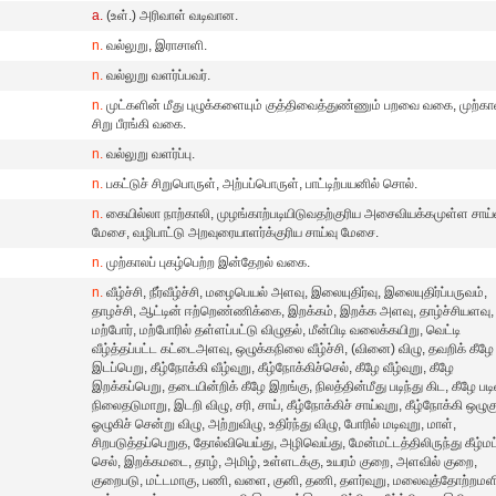
a.
(உள்.) அரிவாள் வடிவான.
n.
வல்லுறு, இராசாளி.
n.
வல்லுறு வளர்ப்பவர்.
n.
முட்களின் மீது புழுக்களையும் குத்திவைத்துண்ணும் பறவை வகை, முற்கா
சிறு பீரங்கி வகை.
n.
வல்லுறு வளர்ப்பு.
n.
பகட்டுச் சிறுபொருள், அற்பப்பொருள், பாட்டிற்பயனில் சொல்.
n.
கையில்லா நாற்காலி, முழங்காற்படியிடுவதற்குரிய அசைவியக்கமுள்ள சாய்
மேசை, வழிபாட்டு அறவுரையாளர்க்குரிய சாய்வு மேசை.
n.
முற்காலப் புகழ்பெற்ற இன்தேறல் வகை.
n.
வீழ்ச்சி, நீர்வீழ்ச்சி, மழைபெயல் அளவு, இலையுதிர்வு, இலையுதிர்ப்பருவம்,
தாழச்சி, ஆட்டின் ஈற்றெண்ணிக்கை, இறக்கம், இறக்க அளவு, தாழ்ச்சியளவு,
மற்போர், மற்போரில் தள்ளப்பட்டு விழுதல், மீன்பிடி வலைக்கயிறு, வெட்டி
வீழ்த்தப்பட்ட கட்டைஅளவு, ஒழுக்கநிலை வீழ்ச்சி, (வினை) விழு, தவறிக் கீழே
இடப்பெறு, கீழ்நோக்கி வீழ்வுறு, கீழ்நோக்கிச்செல், கீழே வீழ்வுறு, கீழே
இறக்கப்பெறு, தடையின்றிக் கீழே இறங்கு, நிலத்தின்மீது படிந்து கிட, கீழே படி
நிலைதடுமாறு, இடறி விழு, சரி, சாய், கீழ்நோக்கிச் சாய்வுறு, கீழ்நோக்கி ஒழுக
ஓழுகிச் சென்று விழு, அற்றுவிழு, உதிர்ந்து விழு, போரில் மடிவுறு, மாள்,
சிறபடுத்தப்பெறுத, தோல்வியெய்து, அழிவெய்து, மேன்மட்டத்திலிருந்து கீழ்மட
செல், இறக்கமடை, தாழ், அமிழ், உள்ளடக்கு, உயரம் குறை, அளவில் குறை,
குறைபடு, மட்டமாகு, பணி, வளை, குனி, தணி, தளர்வுறு, மலைவுத்தோற்றமள