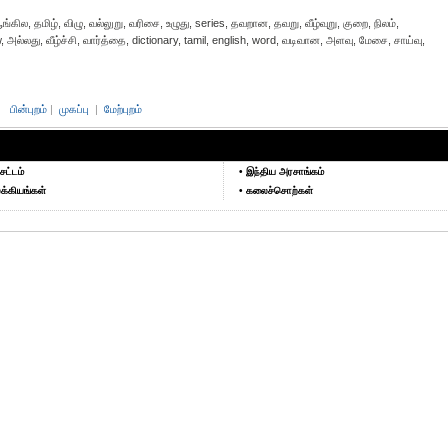
ில, தமிழ், விழு, வல்லுறு, வரிசை, உழுது, series, தவறான, தவறு, வீழ்வுறு, குறை, நிலம்,
w, அல்லது, வீழ்ச்சி, வார்த்தை, dictionary, tamil, english, word, வடிவான, அளவு, மேசை, சாய்வு,
பின்புறம்
|
முகப்பு
|
மேற்புறம்
சட்டம்
• இந்திய அரசாங்கம்
க்கியங்கள்
• கலைச்சொற்கள்