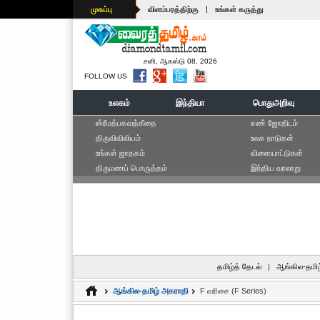
|
முகப்பு
விளம்பரத்திற்கு
உங்கள் கருத்து
சனி, ஆகஸ்டு 08, 2026
FOLLOW US
உலகம்
இந்தியா
பொதுஅறிவு
ஸ்ரீமத்பகவத்கீதை
எ‌ண் ஜோ‌திட‌ம்
திருவிவிலியம்
உலக நாடுகள்
உங்கள் ஜாதகம்
விளையாட்டுகள்
திருமணப் பொருத்தம்
இந்திய வரலாறு
தமிழ்த் தேடல்
|
ஆங்கில-தமிழ
ஆங்கில-தமிழ் அகராதி
F வரிசை (F Series)