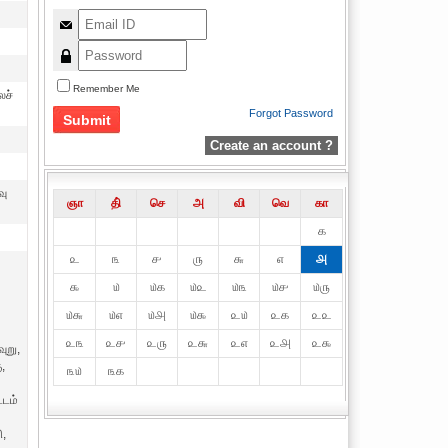
Remember Me
லச்
Forgot Password
Create an account ?
வு
ஞா
தி்
செ
அ
வி
வெ
கா
௧
௨
௩
௪
௫
௬
௭
௮
௯
௰
௰௧
௰௨
௰௩
௰௪
௰௫
௰௬
௰௭
௰௮
௰௯
௨௰
௨௧
௨௨
௨௩
௨௪
௨௫
௨௬
௨௭
௨௮
௨௯
வுறு,
ு,
௩௰
௩௧
்டம்
ி,