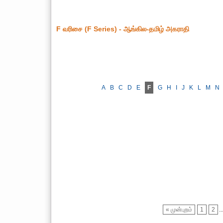
F வரிசை (F Series) - ஆங்கில-தமிழ் அகராதி
A
B
C
D
E
F
G
H
I
J
K
L
M
N
« முன்புறம்
1
2
..