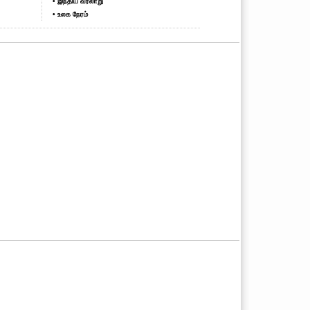
• இந்திய வரலாறு
• உலக நேரம்