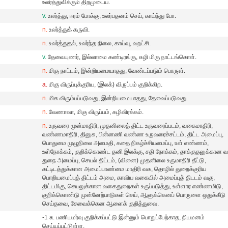
உலர்த்துவிக்கும் திறமுடைய.
v.
உலர்த்து, ஈரம் போக்கு, உலர்பதனம் செய், காய்ந்து போ.
n.
உலர்த்துக் கருவி.
n.
உலர்த்துதல், உலர்ந்த நிலை, காய்வு, வறட்சி.
v.
தேவையுணர், இல்லாமை கண்டிரங்கு, சுழி மிகு நாட்டங்கொள்.
n.
மிகு நாட்டம், இன்றியமையாதது, வேண்டப்படும் பொருள்.
a.
மிகு விருப்புக்குரிய, (இலக்) விருப்பம் குறிக்கிற.
n.
மிக விரும்பப்படுவது, இன்றியமையாதது, தேவைப்படுவது.
n.
வேணாவா, மிகு விருப்பம், கழிவிரக்கம்.
n.
உருவரை முன்மாதிரி, முதனிலைத் திட்ட உருவரைப்படம், வகைமாதிரி,
வண்ணமாதிரி, தினுசு, பின்னணி வண்ண உருவரைச்சட்டம், திட்ட அமைப்பு,
பொதுமை முழுநிலை அமைதி, கதை நிகழ்ச்சியமைப்பு, உள் எண்ணம்,
உள்நோக்கம், குறிக்கொண்ட தனி இலக்கு, சதி நோக்கம், தாக்குதலுக்கான
துநை அமைப்பு, செயல் திட்டம், (வினை) முதனிலை உருமாதிரி தீட்டு,
கட்டிடத்துக்கான அமைப்பாண்மை மாதிரி வக, தொழில் துறைக்குரிய
பொறியமைப்புத் திட்டம் அமை, காவிய வகையில் அமைப்புத் திடடம் வகு,
திட்டமிகு, செயலுக்கான வகைதுறைகள் உருப்படுத்து, உள்ளார எண்ணமிடு,
குறிக்கொண்டு முன்னேற்பாடுகள் செய், ஆளுக்கெனப் பொருளை ஒதுக்கீடு
செய்தவை, சேவைக்கென ஆளைக் குறித்துவை.
-1 a. பணியமர்வு குறிக்கப்பட்டு இன்னும் பொறுப்பேற்காத, நியமனம்
செய்யப்பட்டுள்ள.