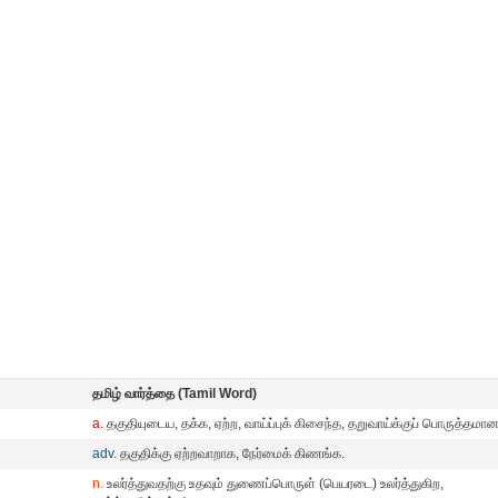
தமிழ் வார்த்தை (Tamil Word)
a.
தகுதியுடைய, தக்க, ஏற்ற, வாய்ப்புக் கிசைந்த, தறுவாய்க்குப் பொருத்தமான
adv.
தகுதிக்கு ஏற்றவாறாக, நேர்மைக் கிணங்க.
n.
உலர்த்துவதற்கு உதவும் துணைப்பொருள் (பெயரடை) உலர்த்துகிற,