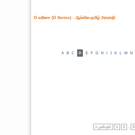
D வரிசை (D Series) - ஆங்கில-தமிழ் அகராதி
A
B
C
D
E
F
G
H
I
J
K
L
M
N
« முன்புறம்
1
2
...
5