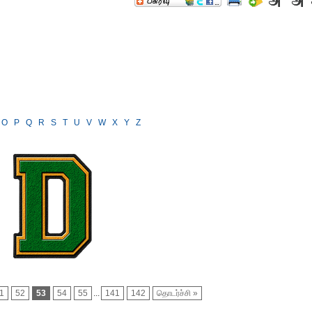
O
P
Q
R
S
T
U
V
W
X
Y
Z
1
52
53
54
55
...
141
142
தொடர்ச்சி »