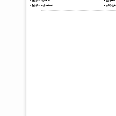
• இந்திய அரசியல்
• இந்தியச் 
• இந்திய மாநிலங்கள்
• தமிழ் இல