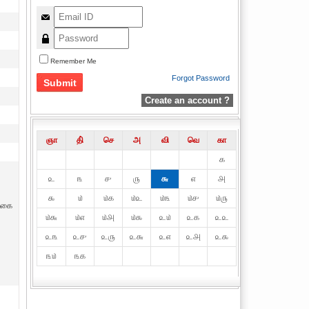
Remember Me
Forgot Password
Create an account ?
ஞா
தி்
செ
அ
வி
வெ
கா
௧
௨
௩
௪
௫
௬
௭
௮
௯
௰
௰௧
௰௨
௰௩
௰௪
௰௫
 வகை
௰௬
௰௭
௰௮
௰௯
௨௰
௨௧
௨௨
௨௩
௨௪
௨௫
௨௬
௨௭
௨௮
௨௯
௩௰
௩௧