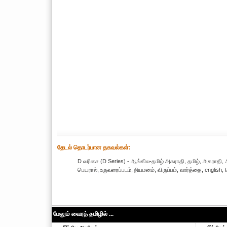
தேட‌ல் தொட‌ர்பான தகவ‌ல்க‌ள்:
D வரிசை (D Series) - ஆங்கில-தமிழ் அகராதி, தமிழ், அகராதி, ஆங்க
பெயரால், உருவரைப்படம், நியமனம், விருப்பம், வார்த்தை, english
மேலும் வைரத் தமிழில் ...