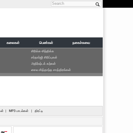
Search form
கலைகள்
பெண்கள்
நகைச்சுவை
சிரிக்க-சிந்திக்க
சர்தார்ஜி சிரிப்புகள்
அதிர்ஷ்டக் கற்கள்
சைவ சித்தாந்த சாத்திரங்கள்
ள்
|
MP3 பாடல்கள்
|
திரட்டி