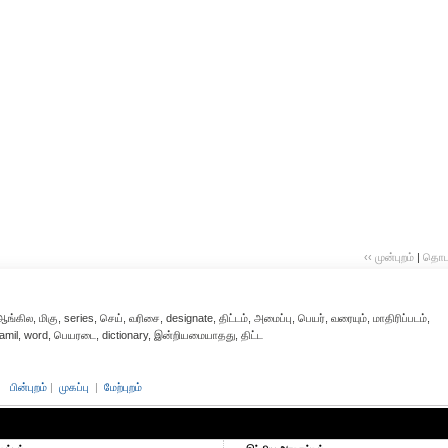
‹‹ முன்புறம்
|
தொடர்
ில, மிகு, series, செய், வரிசை, designate, திட்டம், அமைப்பு, பெயர், வரையும், மாதிரிப்படம்,
, tamil, word, பெயரடை, dictionary, இன்றியமையாதது, திட்ட
பின்புறம்
|
முகப்பு
|
மேற்புறம்