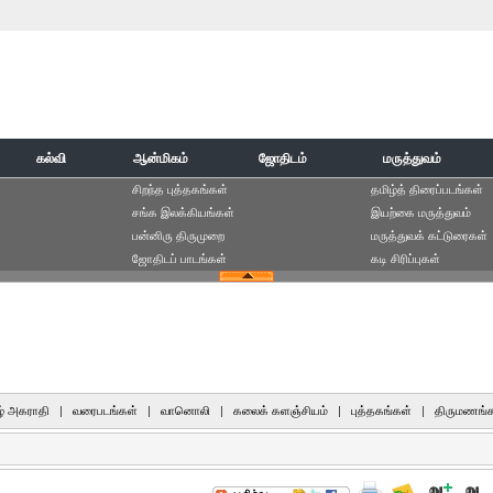
கல்வி
ஆன்மிகம்
ஜோதிடம்
மருத்துவம்
சிறந்த புத்தகங்கள்
தமிழ்த் திரைப்படங்கள்
சங்க இலக்கியங்கள்
இயற்கை மருத்துவம்
பன்னிரு திருமுறை
மருத்துவக் கட்டுரைகள்
ஜோதிடப் பாடங்கள்
கடி சிரிப்புகள்
் அகராதி
|
வரைபடங்கள்
|
வானொலி
|
கலைக் களஞ்சியம்
|
புத்தகங்கள்
|
திருமணங்க