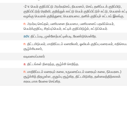
-2 v. பெயர் குறிப்பிட்டு அமர்வுசெய், நியமனம், செய், தனிப்படக் குறிப்பிடு,
குறிப்பிட்டுத் தெரிவி, குறித்துக் காட்டு பெயர் குறிப்பிட்டுச் சுட்டு, பெயரால் சுட்ட
வழங்கு பெயரால் குறித்துரை, பெயராயமை, தனிக் குறிப்புச் சுட்டாய் இலங்கு.
n.
அமர்வு செய்தல், பணிமனை நியமனம, பணிமனைப் பதவிப்பெயர்,
பெயர்க்குறிப்பு, சிறப்புப்பெயர், சுட்டிக் குறிப்பிடுழ்ல், சுட்டுப்பெயர்.
adv.
திட்டப்படி, முன்னேற்பாட்டின்படி, வேண்டுமென்றே.
n.
திட்டமிடுபவர், மாதிரிப்படம் வரைவோர், ஓவியக் குறிப்பு வரைபவர், சதிசெயப
சூழ்ச்சியாளர்,
வடிவமைப்பாளர்
a.
திட்டங்கள் நிறைந்த, சூழ்ச்சி செறிந்த.
n.
மாதிரிப்படம் வரையும் கலை, உருவரைப்படம் வரையும் கலை, (பெயரடை)
சூழ்ச்சித் திறமுள்ள, குறும்பு சூழ்கிற, திட்டமிடுகிற, தன்னலத்திற்காகக்
கரவடமாக வேலை செய்கிற.