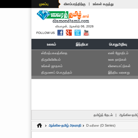
|
முகப்பு
விளம்பரத்திற்கு
உங்கள் கருத்து
வியாழன், ஆகஸ்டு 06, 2026
FOLLOW US
உலகம்
இந்தியா
பொதுஅறிவு
ஸ்ரீமத்பகவத்கீதை
எ‌ண் ஜோ‌திட‌ம்
திருவிவிலியம்
உலக நாடுகள்
உங்கள் ஜாதகம்
விளையாட்டுகள்
திருமணப் பொருத்தம்
இந்திய வரலாறு
தமிழ்த் தேடல்
|
ஆங்கில-தமிழ
ஆங்கில-தமிழ் அகராதி
D வரிசை (D Series)