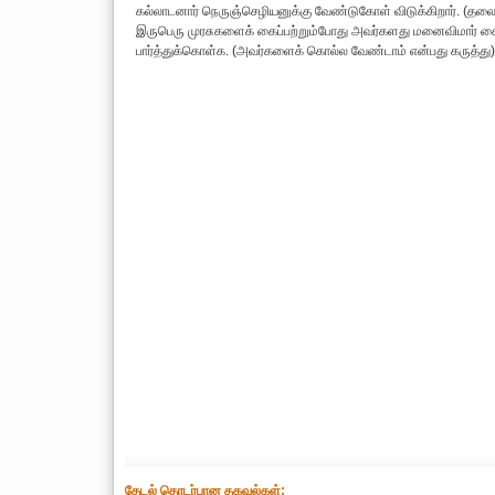
கல்லாடனார் நெருஞ்செழியனுக்கு வேண்டுகோள் விடுக்கிறார். (தல
இருபெரு முரசுகளைக் கைப்பற்றும்போது அவர்களது மனைவிமார் க
பார்த்துக்கொள்க. (அவர்களைக் கொல்ல வேண்டாம் என்பது கருத்து)
தேட‌ல் தொட‌ர்பான தகவ‌ல்க‌ள்: