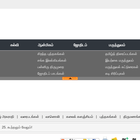
கல்வி
ஆன்மிகம்
ஜோதிடம்
மருத்துவம்
சிறந்த புத்தகங்கள்
தமிழ்த் திரைப்படங்கள்
சங்க இலக்கியங்கள்
இயற்கை மருத்துவம்
பன்னிரு திருமுறை
மருத்துவக் கட்டுரைகள்
ஜோதிடப் பாடங்கள்
கடி சிரிப்புகள்
் அகராதி
|
வரைபடங்கள்
|
வானொலி
|
கலைக் களஞ்சியம்
|
புத்தகங்கள்
|
திருமணங்க
25. கூந்தலும் வேலும்!