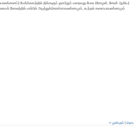
ையாலங்கானப்) போர்க்களத்தில் திங்களும் ஞாயிறும் மறைவது போல (சோழன், சேரன் ஆகிய)
ைமைக் கோலத்தில் மார்பில் அடித்துக்கொள்ளாவண்ணமும், கூந்தல் களையாவண்ணமும்
‹‹ முன்புறம்
|
தொடர்