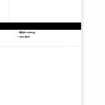
• இந்திய வரலாறு
• உலக நேரம்