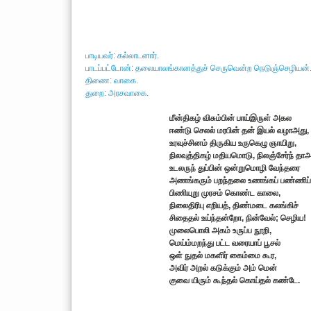
பாடியவர்: கல்லாடனார்.
பாடப்பட்டோன்: தலையாலங்கானத்துச் செருவென்ற நெடுஞ்செழியன்
திணை: வாகை.
துறை: அரசவாகை.
மீன்திகழ் விசும்பின் பாய்இருள் அகல
ஈண்டு செலல் மரபின் தன் இயல் வழாஅது,
உரவுச்சினம் திருகிய உருகெழு ஞாயிறு,
நிலவுத்திகழ் மதியமொடு, நிலஞ்சேர்ந் தாஅ
உடலருந் துப்பின் ஒன்றுமொழி வேந்தரை
அணங்கரும் பறந்தலை உணங்கப் பண்ணிப்
பிணியுறு முரசம் கொண்ட காலை,
நிலைதிரிபு எறியத், திண்மடை கலங்கிச்
சிதைதல் உய்ந்தன்றோ, நின்வேல்; செழிய!
முலைபொலி அகம் உருப்ப நூறி,
மெய்ம்மறந்து பட்ட வரையாப் பூசல்
ஒள் நுதல் மகளிர் கைம்மை கூர,
அவிர் அறல் கடுக்கும் அம் மென்
குவை யிரும் கூந்தல் கொய்தல் கண்டே.