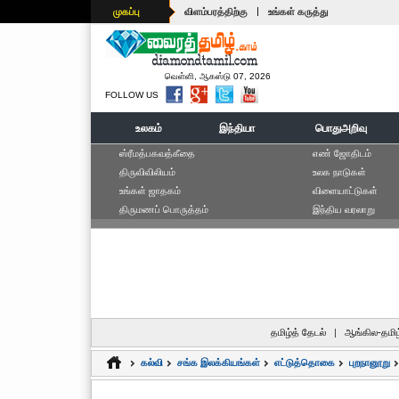
|
முகப்பு
விளம்பரத்திற்கு
உங்கள் கருத்து
வெள்ளி, ஆகஸ்டு 07, 2026
FOLLOW US
உலகம்
இந்தியா
பொதுஅறிவு
ஸ்ரீமத்பகவத்கீதை
எ‌ண் ஜோ‌திட‌ம்
திருவிவிலியம்
உலக நாடுகள்
உங்கள் ஜாதகம்
விளையாட்டுகள்
திருமணப் பொருத்தம்
இந்திய வரலாறு
தமிழ்த் தேடல்
|
ஆங்கில-தமிழ
கல்வி
சங்க இலக்கியங்கள்
எட்டுத்தொகை
புறநானூறு