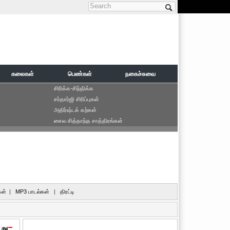
Search form
கலைகள்
பெண்கள்
நகைச்சுவை
சிரிக்க-சிந்திக்க
சர்தார்ஜி சிரிப்புகள்
அதிர்ஷ்டக் கற்கள்
சைவ சித்தாந்த சாத்திரங்கள்
ள்
|
MP3 பாடல்கள்
|
திரட்டி