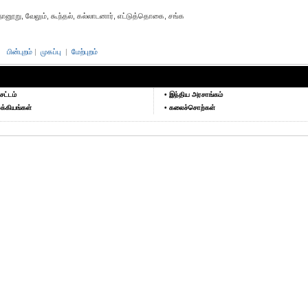
ுறநானூறு, வேலும், கூந்தல், கல்லாடனார், எட்டுத்தொகை, சங்க
பின்புறம்
|
முகப்பு
|
மேற்புறம்
சட்டம்
• இந்திய அரசாங்கம்
க்கியங்கள்
• கலைச்சொற்கள்