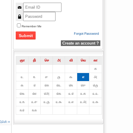
Remember Me
Forgot Password
Create an account ?
ஞா
தி்
செ
அ
வி
வெ
கா
௧
௨
௩
௪
௫
௬
௭
௮
௯
௰
௰௧
௰௨
௰௩
௰௪
௰௫
௰௬
௰௭
௰௮
௰௯
௨௰
௨௧
௨௨
௨௩
௨௪
௨௫
௨௬
௨௭
௨௮
௨௯
௩௰
௩௧
ச்சி ››