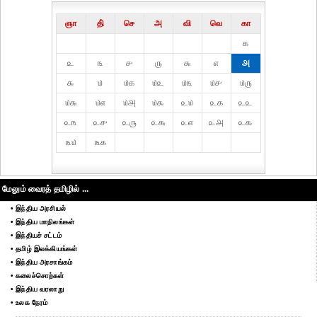
ஞா
தி்
செ
அ
வி
வெ
கா
௧
௨
௩
௪
௫
௬
௭
௮
௯
௰
௰௧
௰௨
௰௩
௰௪
௰௫
௰௬
௰௭
௰௮
௰௯
௨௰
௨௧
௨௨
௨௩
௨௪
௨௫
௨௬
௨௭
௨௮
௨௯
௩௰
௩௧
மேலும் வைரத் தமிழில் ...
• இந்திய அரசியல்
• இந்திய மாநிலங்கள்
• இந்தியச் சட்டம்
• தமிழ் இலக்கியங்கள்
• இந்திய அரசாங்கம்
• கலைச்சொற்கள்
• இந்திய வரலாறு
• உலக நேரம்