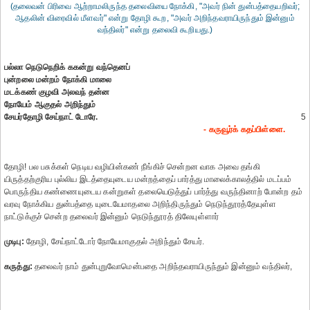
(தலைவன் பிரிவை ஆற்றாமலிருந்த தலைவியை நோக்கி, "அவர் நின் துன்பத்தையறிவர்;
ஆதலின் விரைவில் மீளவர்" என்று தோழி கூற, "அவர் அறிந்தவராயிருந்தும் இன்னும்
வந்திலர்" என்று தலைவி கூறியது.)
பல்லா நெடுநெறிக் ககன்று வந்தெனப்
புன்றலை மன்றம் நோக்கி மாலை
மடக்கண் குழவி அலவந் தன்ன
நோயேம் ஆகுதல் அறிந்தும்
சேயர்தோழி சேய்நாட் டோரே.
5
- கருவூர்க் கதப்பிள்ளை.
தோழி! பல பசுக்கள் நெடிய வழியின்கண் நீங்கிச் சென்றன வாக அவை தங்கி
யிருத்தற்குரிய புல்லிய இடத்தையுடைய மன்றத்தைப் பார்த்து மாலைக்காலத்தில் மடப்பம்
பொருந்திய கண்ணையுடைய கன்றுகள் தலையெடுத்துப் பார்த்து வருந்தினாற் போன்ற தம்
வரவு நோக்கிய துன்பத்தை யுடையேமாதலை அறிந்திருந்தும் நெடுந்தூரத்தேயுள்ள
நாட்டுக்குச் சென்ற தலைவர் இன்னும் நெடுந்தூரத் திலேயுள்ளார்
முடிபு:
தோழி, சேய்நாட்டோர் நோயேமாகுதல் அறிந்தும் சேயர்.
கருத்து:
தலைவர் நாம் துன்புறுவோமென்பதை அறிந்தவராயிருந்தும் இன்னும் வந்திலர்,