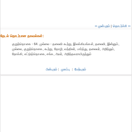
‹‹ முன்புறம்
|
தொடர்ச்சி ››
தேட‌ல் தொட‌ர்பான தகவ‌ல்க‌ள்:
குறுந்தொகை - 64. முல்லை - தலைவி கூற்று, இலக்கியங்கள், தலைவி, இன்னும்,
முல்லை, குறுந்தொகை, கூற்று, தோழி, வந்திலர், பார்த்து, தலைவர், அறிந்தும்,
நோக்கி, எட்டுத்தொகை, சங்க, அவர், அறிந்தவராயிருந்தும்
பின்புறம்
|
முகப்பு
|
மேற்புறம்