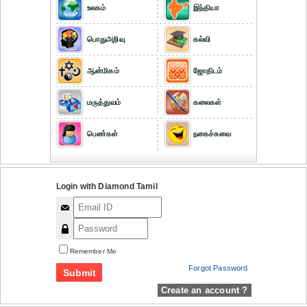
உலகம்
இந்தியா
பொதுஅறிவு
கல்வி
ஆன்மிகம்
ஜோதிடம்
மருத்துவம்
கலைகள்
பெண்கள்
நகைச்சுவை
Login with Diamond Tamil
Remember Me
Forgot Password
Create an account ?