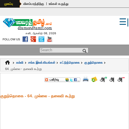
|
முகப்பு
விளம்பரத்திற்கு
உங்கள் கருத்து
☰
உலகம்
இந்தியா
சனி, ஆகஸ்டு 08, 2026
FOLLOW US
பொதுஅறிவு
Search form
கல்வி
கல்வி
சங்க இலக்கியங்கள்
எட்டுத்தொகை
குறுந்தொகை
ஆன்மிகம்
64. முல்லை - தலைவி கூற்று
ஜோதிடம்
மருத்துவம்
குறுந்தொகை - 64. முல்லை - தலைவி கூற்று
கலைகள்
பெண்கள்
நகைச்சுவை