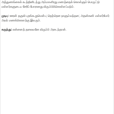
அத்துணங்கைக் கூத்தினிடத்து அம்மகளிரது மணத்தைக் கொள்ளும் பொருட்டு
மள்ளர்களுடைய சேரிப் போரானது விரும்பிக்கொள்ளப்படும்.
முடிபு:
ஊரன் தகுவி புறங்கூறுமென்ப; தெற்றென நாளும்வந்தன; அதன்கண் மள்ளர்போர்
அவர் மணங்கொளற்கு இவரும்.
கருத்து:
என்னைத் தலைவனே விரும்பி அடைந்தான்.