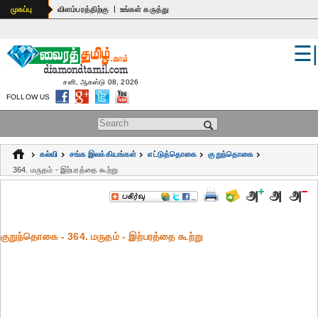
|
முகப்பு
விளம்பரத்திற்கு
உங்கள் கருத்து
☰
உலகம்
இந்தியா
சனி, ஆகஸ்டு 08, 2026
FOLLOW US
பொதுஅறிவு
Search form
கல்வி
கல்வி
சங்க இலக்கியங்கள்
எட்டுத்தொகை
குறுந்தொகை
ஆன்மிகம்
364. மருதம் - இற்பரத்தை கூற்று
ஜோதிடம்
மருத்துவம்
குறுந்தொகை - 364. மருதம் - இற்பரத்தை கூற்று
கலைகள்
பெண்கள்
நகைச்சுவை