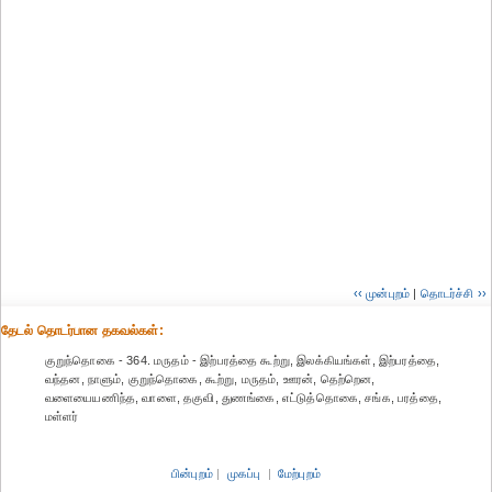
‹‹ முன்புறம்
|
தொடர்ச்சி ››
தேட‌ல் தொட‌ர்பான தகவ‌ல்க‌ள்:
குறுந்தொகை - 364. மருதம் - இற்பரத்தை கூற்று, இலக்கியங்கள், இற்பரத்தை,
வந்தன, நாளும், குறுந்தொகை, கூற்று, மருதம், ஊரன், தெற்றென,
வளையையணிந்த, வாளை, தகுவி, துணங்கை, எட்டுத்தொகை, சங்க, பரத்தை,
மள்ளர்
பின்புறம்
|
முகப்பு
|
மேற்புறம்