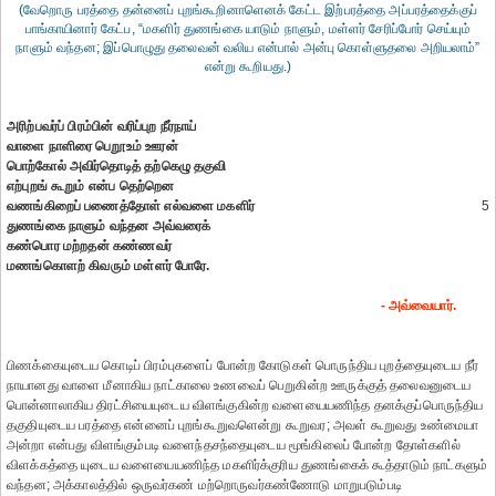
(வேறொரு பரத்தை தன்னைப் புறங்கூறினாளெனக் கேட்ட இற்பரத்தை அப்பரத்தைக்குப்
பாங்காயினார் கேட்ப, “மகளிர் துணங்கை யாடும் நாளும், மள்ளர் சேரிப்போர் செய்யும்
நாளும் வந்தன; இப்பொழுது தலைவன் வலிய என்பால் அன்பு கொள்ளுதலை அறியலாம்”
என்று கூறியது.)
அரிற்பவர்ப் பிரம்பின் வரிப்புற நீர்நாய்
வாளை நாளிரை பெறூஉம் ஊரன்
பொற்கோல் அவிர்தொடித் தற்கெழு தகுவி
எற்புறங் கூறும் என்ப தெற்றென
வணங்கிறைப் பணைத்தோள் எல்வளை மகளிர்
5
துணங்கை நாளும் வந்தன அவ்வரைக்
கண்பொர மற்றதன் கண்ணவர்
மணங்கொளற் கிவரும் மள்ளர் போரே.
- அவ்வையார்.
பிணக்கையுடைய கொடிப் பிரம்புகளைப் போன்ற கோடுகள் பொருந்திய புறத்தையுடைய நீர்
நாயானது வாளை மீனாகிய நாட்காலை உணவைப் பெறுகின்ற ஊருக்குத் தலைவனுடைய
பொன்னாலாகிய திரட்சியையுடைய விளங்குகின்ற வளையையணிந்த தனக்குப்பொருந்திய
தகுதியுடைய பரத்தை என்னைப் புறங்கூறுவளென்று கூறுவர; அவள் கூறுவது உண்மையா
அன்றா என்பது விளங்கும்படி வளைந்தசந்தையுடைய மூங்கிலைப் போன்ற தோள்களில்
விளக்கத்தை யுடைய வளையையணிந்த மகளிர்க்குரிய துணங்கைக் கூத்தாடும் நாட்களும்
வந்தன; அக்காலத்தில் ஒருவர்கண் மற்றொருவர்கண்ணோடு மாறுபடும்படி