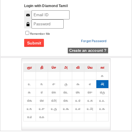
Login with Diamond Tamil
Remember Me
Forgot Password
Create an account ?
ஞா
தி்
செ
அ
வி
வெ
கா
௧
௨
௩
௪
௫
௬
௭
௮
௯
௰
௰௧
௰௨
௰௩
௰௪
௰௫
௰௬
௰௭
௰௮
௰௯
௨௰
௨௧
௨௨
௨௩
௨௪
௨௫
௨௬
௨௭
௨௮
௨௯
௩௰
௩௧