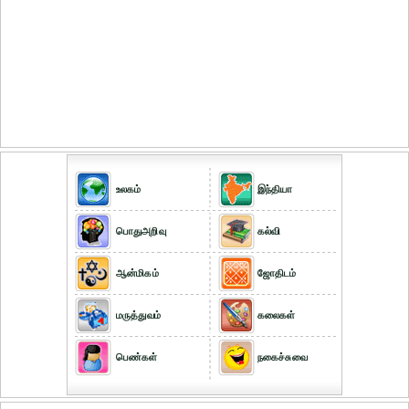
உலகம்
இந்தியா
பொதுஅறிவு
கல்வி
ஆன்மிகம்
ஜோதிடம்
மருத்துவம்
கலைகள்
பெண்கள்
நகைச்சுவை