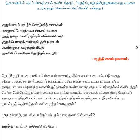
(தலைவியின் நோய் மிகுதியைக் கண்ட தோழி, “அறத்தொடு நின்றுதலைவனது வரவை
நமர் ஏற்றுக் கொள்ளச் செய்வேன்” என்றது.)
குறும்படைப் பகழிக் கொடுவிற் கானவன்
புனமுண்டு கடிந்த பைங்கண் யானை
நறுந்தழை மகளிர் ஓப்புங் கிள்ளையொடு
குறும்பொறைக் கணவுங் குன்ற நாடன்
பணிக்குறை வருத்தம் வீடத்
5
துணியின் எவனோ தோழிநம் மறையே.
- உழுந்தினைம்புலவனார்.
தோழி! குறிய படையாகிய அம்பையும் வளைந்தவில்லையும் உடைய வேட்டுவனது
தினைப்புனத்தை உண்டதனாற் கடியப்பட்ட பசிய கண்ணையுடைய யானை நறிய
தழையுடையை அணிந்த மகளிர் ஓட்டுகின்ற கிளிகளோடு குறிய பொற்றைக்கல்லினிடத்துச்
செல்ல மேல்நோக்கும் மலையையுடைய நாட்டினனாகிய தலைவன் வினை நிறைவேறாமற்
குறையாக நிற்றலினால் உண்டாகிய வருத்தம் நீங்கும்படி நம்முடைய இரகசியத்தை
தாய்க்குத் தெரிவித்தால் என்ன குற்றம்உளதாகும்?
முடிபு:
தோழி, நாடன் வருத்தம் வீட நம்மறை துணியின் எவன்?
கருத்து:
யான் அறத்தொடு நிற்பேன்.