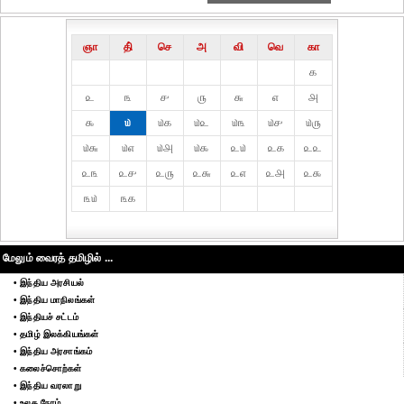
ஞா
தி்
செ
அ
வி
வெ
கா
௧
௨
௩
௪
௫
௬
௭
௮
௯
௰
௰௧
௰௨
௰௩
௰௪
௰௫
௰௬
௰௭
௰௮
௰௯
௨௰
௨௧
௨௨
௨௩
௨௪
௨௫
௨௬
௨௭
௨௮
௨௯
௩௰
௩௧
மேலும் வைரத் தமிழில் ...
• இந்திய அரசியல்
• இந்திய மாநிலங்கள்
• இந்தியச் சட்டம்
• தமிழ் இலக்கியங்கள்
• இந்திய அரசாங்கம்
• கலைச்சொற்கள்
• இந்திய வரலாறு
• உலக நேரம்