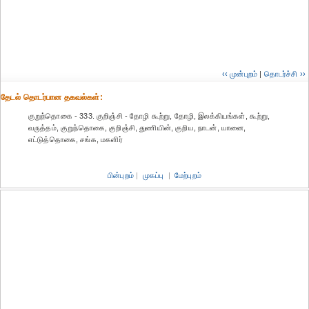
‹‹ முன்புறம்
|
தொடர்ச்சி ››
தேட‌ல் தொட‌ர்பான தகவ‌ல்க‌ள்:
குறுந்தொகை - 333. குறிஞ்சி - தோழி கூற்று, தோழி, இலக்கியங்கள், கூற்று,
வருத்தம், குறுந்தொகை, குறிஞ்சி, துணியின், குறிய, நாடன், யானை,
எட்டுத்தொகை, சங்க, மகளிர்
பின்புறம்
|
முகப்பு
|
மேற்புறம்