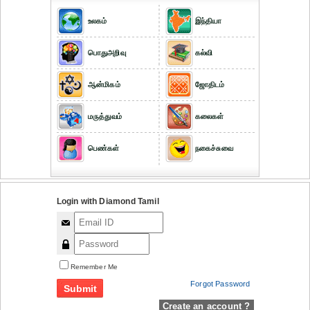
உலகம்
இந்தியா
பொதுஅறிவு
கல்வி
ஆன்மிகம்
ஜோதிடம்
மருத்துவம்
கலைகள்
பெண்கள்
நகைச்சுவை
Login with Diamond Tamil
Remember Me
Forgot Password
Create an account ?