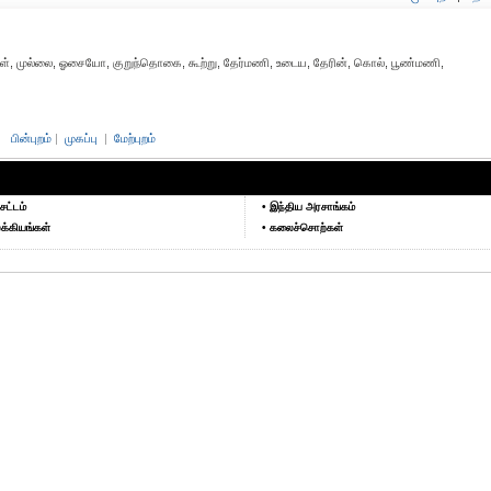
கள், முல்லை, ஓசையோ, குறுந்தொகை, கூற்று, தேர்மணி, உடைய, தேரின், கொல், பூண்மணி,
பின்புறம்
|
முகப்பு
|
மேற்புறம்
சட்டம்
• இந்திய அரசாங்கம்
க்கியங்கள்
• கலைச்சொற்கள்