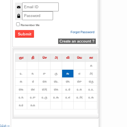
Remember Me
Forgot Password
Create an account ?
ஞா
தி்
செ
அ
வி
வெ
கா
௧
௨
௩
௪
௫
௬
௭
௮
௯
௰
௰௧
௰௨
௰௩
௰௪
௰௫
௰௬
௰௭
௰௮
௰௯
௨௰
௨௧
௨௨
௨௩
௨௪
௨௫
௨௬
௨௭
௨௮
௨௯
௩௰
௩௧
ச்சி ››