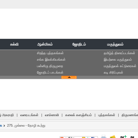
கல்வி
ஆன்மிகம்
ஜோதிடம்
மருத்துவம்
சிறந்த புத்தகங்கள்
தமிழ்த் திரைப்படங்கள்
சங்க இலக்கியங்கள்
இயற்கை மருத்துவம்
பன்னிரு திருமுறை
மருத்துவக் கட்டுரைகள்
ஜோதிடப் பாடங்கள்
கடி சிரிப்புகள்
் அகராதி
|
வரைபடங்கள்
|
வானொலி
|
கலைக் களஞ்சியம்
|
புத்தகங்கள்
|
திருமணங்க
கை
275. முல்லை - தோழி கூற்று