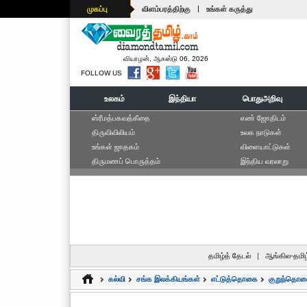
|
முகப்பு
விளம்பரத்திற்கு
உங்கள் கருத்து
வியாழன், ஆகஸ்டு 06, 2026
FOLLOW US
உலகம்
இந்தியா
பொதுஅறிவு
ஸ்ரீமத்பகவத்கீதை
எ‌ண் ஜோ‌திட‌ம்
திருவிவிலியம்
உலக நாடுகள்
உங்கள் ஜாதகம்
விளையாட்டுகள்
திருமணப் பொருத்தம்
இந்திய வரலாறு
தமிழ்த் தேடல்
|
ஆங்கில-தமிழ
கல்வி
சங்க இலக்கியங்கள்
எட்டுத்தொகை
குறுந்தொ