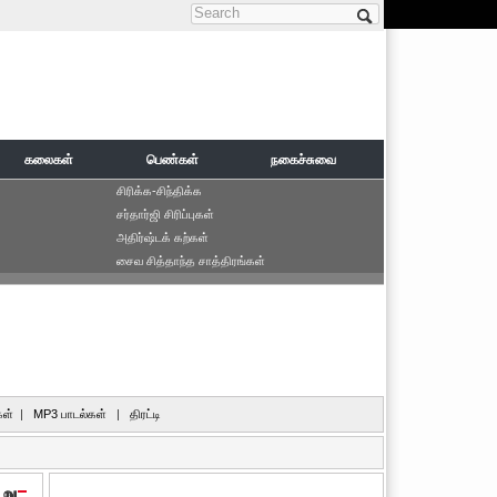
Search form
கலைகள்
பெண்கள்
நகைச்சுவை
சிரிக்க-சிந்திக்க
சர்தார்ஜி சிரிப்புகள்
அதிர்ஷ்டக் கற்கள்
சைவ சித்தாந்த சாத்திரங்கள்
ள்
|
MP3 பாடல்கள்
|
திரட்டி