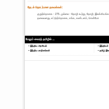
தேட‌ல் தொட‌ர்பான தகவ‌ல்க‌ள்:
குறுந்தொகை - 275. முல்லை - தோழி கூற்று, தோழி, இலக்கியங்
தலைவனது, எட்டுத்தொகை, சங்க, கண்டனம், சென்மோ
மேலும் வைரத் தமிழில் ...
• இந்திய அரசியல்
• இந்தியச் 
• இந்திய மாநிலங்கள்
• தமிழ் இல