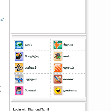
ம்"
உலகம்
இந்தியா
பொதுஅறிவு
கல்வி
ஆன்மிகம்
ஜோதிடம்
மருத்துவம்
கலைகள்
்ட
ய
பெண்கள்
நகைச்சுவை
Login with Diamond Tamil