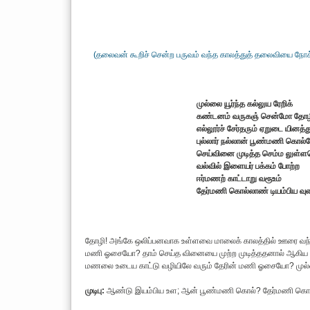
(தலைவன் கூறிச் சென்ற பருவம் வந்த காலத்துத் தலைவியை நோக
முல்லை யூர்ந்த கல்லுய ரேறிக்
கண்டனம் வருகஞ் சென்மோ தோழ
எல்லூர்ச் சேர்தரும் ஏறுடை யினத்து
புல்லார் நல்லான் பூண்மணி கொல
செய்வினை முடித்த செம்ம லுள்
வல்வில் இளையர் பக்கம் போற்ற
ஈர்மணற் காட்டாறு வரூஉம்
தேர்மணி கொல்லாண் டியம்பிய வு
தோழி! அங்கே ஒலிப்பனவாக உள்ளவை மாலைக் காலத்தில் ஊரை வந்து
மணி ஓசையோ? தாம் செய்த வினையை முற்ற முடித்ததனால் ஆகிய ந
மணலை உடைய காட்டு வழியிலே வரும் தேரின் மணி ஓசையோ? முல்லைக
முடிபு:
ஆண்டு இயம்பிய உள; ஆன் பூண்மணி கொல்? தேர்மணி கொல