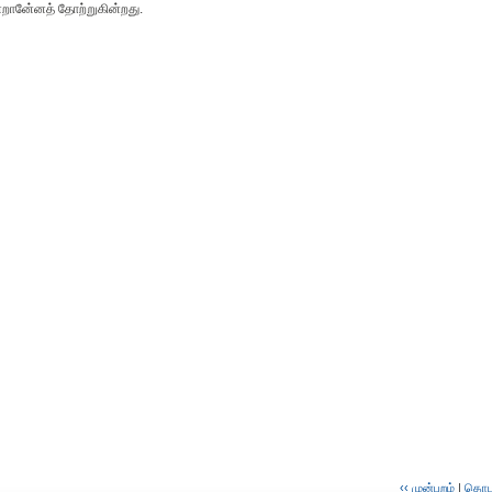
றானே்னத் தோற்றுகின்றது.
‹‹ முன்புறம்
|
தொடர்