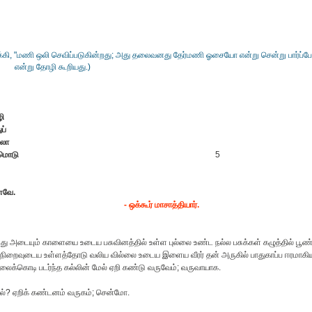
்கி, "மணி ஒலி செவிப்படுகின்றது; அது தலைவனது தேர்மணி ஓசையோ என்று சென்று பார்ப்போ
என்று தோழி கூறியது.)
ி
ப்
்லோ
ளமொடு
5
ளவே.
- ஒக்கூர் மாசாத்தியார்.
 அடையும் காளையை உடைய பசுவினத்தில் உள்ள புல்லை உண்ட நல்ல பசுக்கள் கழுத்தில் பூண
ிறைவுடைய உள்ளத்தோடு வலிய வில்லை உடைய இளைய வீரர் தன் அருகில் பாதுகாப்ப ஈரமாகி
்கொடி படர்ந்த கல்லின் மேல் ஏறி கண்டு வருவேம்; வருவாயாக.
்? ஏறிக் கண்டனம் வருகம்; சென்மோ.