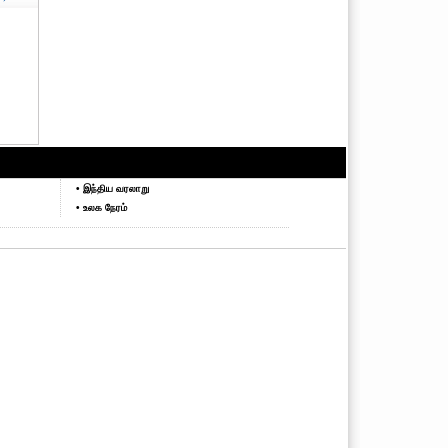
• இந்திய வரலாறு
• உலக நேரம்