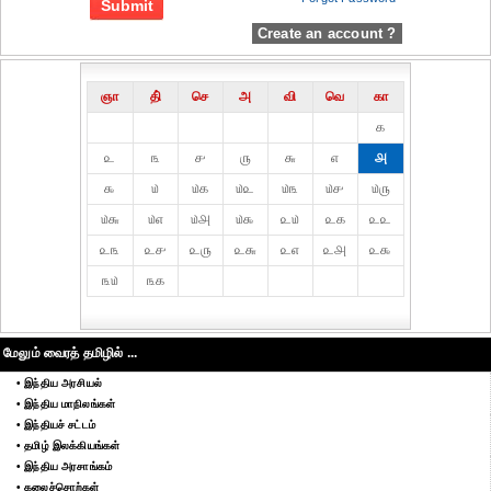
Create an account ?
ஞா
தி்
செ
அ
வி
வெ
கா
௧
௨
௩
௪
௫
௬
௭
௮
௯
௰
௰௧
௰௨
௰௩
௰௪
௰௫
௰௬
௰௭
௰௮
௰௯
௨௰
௨௧
௨௨
௨௩
௨௪
௨௫
௨௬
௨௭
௨௮
௨௯
௩௰
௩௧
மேலும் வைரத் தமிழில் ...
• இந்திய அரசியல்
• இந்திய மாநிலங்கள்
• இந்தியச் சட்டம்
• தமிழ் இலக்கியங்கள்
• இந்திய அரசாங்கம்
• கலைச்சொற்கள்