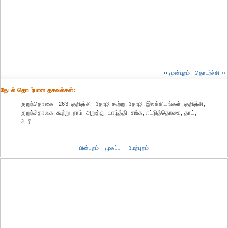
‹‹ முன்புறம்
|
தொடர்ச்சி ››
தேட‌ல் தொட‌ர்பான தகவ‌ல்க‌ள்:
குறுந்தொகை - 263. குறிஞ்சி - தோழி கூற்று, தோழி, இலக்கியங்கள், குறிஞ்சி,
குறுந்தொகை, கூற்று, நாம், அறுத்து, வாழ்த்தி, சங்க, எட்டுத்தொகை, தாய்,
பெரிய
பின்புறம்
|
முகப்பு
|
மேற்புறம்