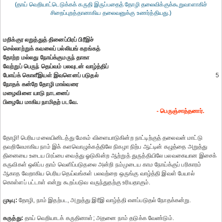
(தாய் வெறியாட்டெடுக்கக் கருதி இருப்பதைத் தோழி தலைவிக்குக்கூறுவாளாகிச்
சிறைப்புறத்தானாகிய தலைவனுக்கு உணர்த்தியது.)
மறிக்குர லறுத்துத் தினைப்பிரப் பிரீஇச்
செல்லாற்றுக் கவலைப் பல்லியங் கறங்கத்
தோற்ற மல்லது நோய்க்குமருந் தாகா
வேற்றுப் பெருந் தெய்வம் பலவுடன் வாழ்த்திப்
பேஎய்க் கொளீஇயள் இவளெனப் படுதல்
5
நோதக் கன்றே தோழி மால்வரை
மழைவிளை யாடு நாடனைப்
பிழையே மாகிய நாமிதற் படவே.
- பெருஞ்சாத்தனார்.
தோழி! பெரிய மலையினிடத்து மேகம் விளையாடுகின்ற நாட்டிற்குத் தலைவன் மாட்டு
தவறிலேமாகிய நாம் இக் களவொழுக்கத்திலே நிகழா நிற்ப ஆட்டின் கழுத்தை அறுத்து
தினையை உடைய பிரப்பை வைத்து ஓடுகின்ற ஆற்றுத் துருத்தியிலே பலவகையான இசைக்
கருவிகள் ஒலிப்ப தாம் வெளிப்படுதலை அன்றி நம்முடைய காம நோய்க்குப் பரிகாரம்
ஆகாத வேறாகிய பெரிய தெய்வங்கள் பலவற்றை ஒருங்கு வாழ்த்தி இவள் பேயால்
கொள்ளப் பட்டாள் என்று கூறப்படுவ வருந்துதற்கு உரியதாகும்.
முடிபு:
தோழி, நாம் இதற்பட, அறுத்து இரீஇ வாழ்த்தி எனப்படுதல் நோதக்கன்று.
கருத்து:
தாய் வெறியாடக் கருதினாள்; அதனை நாம் தடுக்க வேண்டும்.