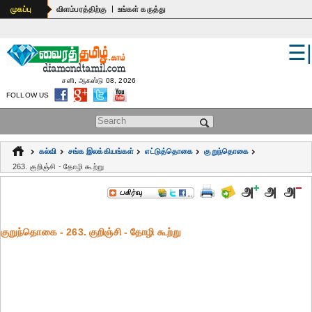
|
முகப்பு
விளம்பரத்திற்கு
உங்கள் கருத்து
☰
உலகம்
இந்தியா
சனி, ஆகஸ்டு 08, 2026
FOLLOW US
பொதுஅறிவு
Search form
கல்வி
கல்வி
சங்க இலக்கியங்கள்
எட்டுத்தொகை
குறுந்தொகை
ஆன்மிகம்
263. குறிஞ்சி - தோழி கூற்று
ஜோதிடம்
மருத்துவம்
குறுந்தொகை - 263. குறிஞ்சி - தோழி கூற்று
கலைகள்
பெண்கள்
நகைச்சுவை