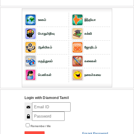
உலகம்
இந்தியா
பொதுஅறிவு
கல்வி
ஆன்மிகம்
ஜோதிடம்
மருத்துவம்
கலைகள்
பெண்கள்
நகைச்சுவை
Login with Diamond Tamil
Remember Me
Forgot Password