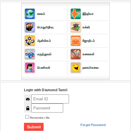
உலகம்
இந்தியா
பொதுஅறிவு
கல்வி
ஆன்மிகம்
ஜோதிடம்
மருத்துவம்
கலைகள்
பெண்கள்
நகைச்சுவை
Login with Diamond Tamil
Remember Me
Forgot Password