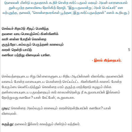
(தலைவன் மீண்டு வருவதாகக் கூறிச் சென்ற கார்ப் பருவம் வரவும் அவன் வாராமையால்
துன்பமுற்ற தலைவியை நோக்கித் தோழி, “இது பருவமன்று; அவர் பொய்யார்” என
வற்புறுத்த, தலைவி, “கொன்றைமரங்கள் பூத்தன; இது கார்ப்பருவந்தான்” எனக் கூறியது.)
செல்வச் சிறாஅர் சீறடிப் பொலிந்த
தவளை வாய பொலஞ்செய் கிண்கிணிக்
காசி னன்ன போதீன் கொன்றை
குருந்தோ டலம்வரும் பெருந்தண் காலையும்
காரன் றென்றி யாயிற்
5
கனவோ மற்றிது வினவுவல் யானே.
- இளங் கீரந்தையார்.
செல்வத்தையுடைய சிறு பிள்ளைகளுடைய சிறிய அடியின்கண் விளங்கிய தவளையின்
வாயைப் போன்ற வாயையுடைய பொன்னாற் செய்யப்பட்ட கிண்கிணிக் காசைப் போன்ற
பேரரும்பை வெளிப்படுத்தும் கொன்றை மரம் குருந்த மரத்தோடு சுழலும் மிக்க
தண்மையையுடைய பருவத்தையும் கார் காலமன்றென்று நீ கூறுவாயாயின் இங்ஙனம்
தோற்றுவது கனவோ? யான் கேட்பேன்; கூறுவாயாக.
முடிபு:
கொன்றை அலம்வரும் காலையும் காரன்றென்றியாயின் கனவோ? யான்
வினவுவல்.
கருத்து:
தலைவர் இக்கார் காலத்தும் மீண்டும் வந்திலர்.