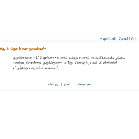
‹‹ முன்புறம்
|
தொடர்ச்சி ››
தேட‌ல் தொட‌ர்பான தகவ‌ல்க‌ள்:
குறுந்தொகை - 148. முல்லை - தலைவி கூற்று, தலைவி, இலக்கியங்கள், முல்லை,
கனவோ, கொன்றை, குறுந்தொகை, கூற்று, வினவுவல், யான், கிண்கிணிக்,
எட்டுத்தொகை, சங்க, காலையும்
பின்புறம்
|
முகப்பு
|
மேற்புறம்