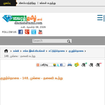
|
முகப்பு
விளம்பரத்திற்கு
உங்கள் கருத்து
☰
உலகம்
இந்தியா
சனி, ஆகஸ்டு 08, 2026
FOLLOW US
பொதுஅறிவு
Search form
கல்வி
கல்வி
சங்க இலக்கியங்கள்
எட்டுத்தொகை
குறுந்தொகை
ஆன்மிகம்
148. முல்லை - தலைவி கூற்று
ஜோதிடம்
மருத்துவம்
குறுந்தொகை - 148. முல்லை - தலைவி கூற்று
கலைகள்
பெண்கள்
நகைச்சுவை