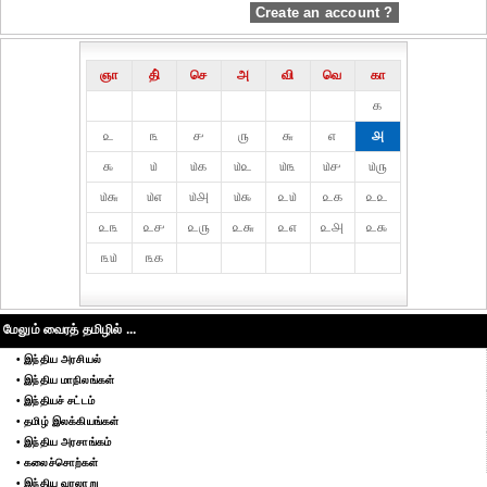
Create an account ?
ஞா
தி்
செ
அ
வி
வெ
கா
௧
௨
௩
௪
௫
௬
௭
௮
௯
௰
௰௧
௰௨
௰௩
௰௪
௰௫
௰௬
௰௭
௰௮
௰௯
௨௰
௨௧
௨௨
௨௩
௨௪
௨௫
௨௬
௨௭
௨௮
௨௯
௩௰
௩௧
மேலும் வைரத் தமிழில் ...
• இந்திய அரசியல்
• இந்திய மாநிலங்கள்
• இந்தியச் சட்டம்
• தமிழ் இலக்கியங்கள்
• இந்திய அரசாங்கம்
• கலைச்சொற்கள்
• இந்திய வரலாறு