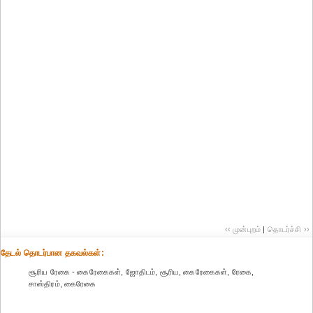
‹‹ முன்புறம்
|
தொடர்ச்சி ››
தேட‌ல் தொட‌ர்பான தகவ‌ல்க‌ள்:
சூரிய ரேகை - கைரேகைகள், ஜோதிடம், சூரிய, கைரேகைகள், ரேகை,
சாஸ்திரம், கைரேகை