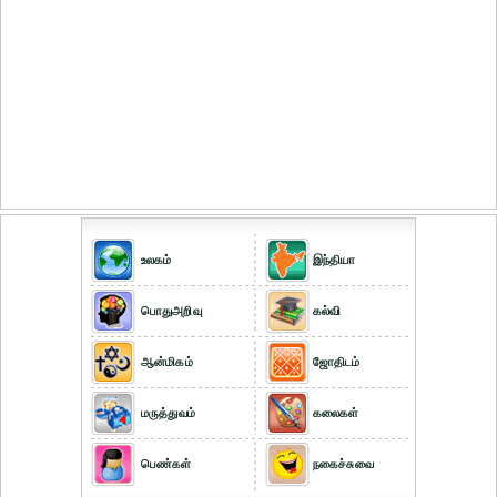
உலகம்
இந்தியா
பொதுஅறிவு
கல்வி
ஆன்மிகம்
ஜோதிடம்
மருத்துவம்
கலைகள்
பெண்கள்
நகைச்சுவை