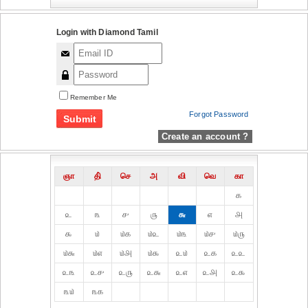
Login with Diamond Tamil
Remember Me
Forgot Password
Create an account ?
ஞா
தி்
செ
அ
வி
வெ
கா
௧
௨
௩
௪
௫
௬
௭
௮
௯
௰
௰௧
௰௨
௰௩
௰௪
௰௫
௰௬
௰௭
௰௮
௰௯
௨௰
௨௧
௨௨
௨௩
௨௪
௨௫
௨௬
௨௭
௨௮
௨௯
௩௰
௩௧