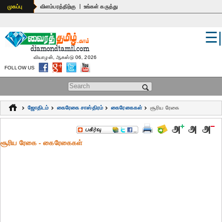
|
முகப்பு
விளம்பரத்திற்கு
உங்கள் கருத்து
☰
உலகம்
இந்தியா
வியாழன், ஆகஸ்டு 06, 2026
FOLLOW US
பொதுஅறிவு
Search form
கல்வி
ஜோதிடம்
கைரேகை சாஸ்திரம்
கைரேகைகள்
சூரிய ரேகை
ஆன்மிகம்
ஜோதிடம்
சூரிய ரேகை - கைரேகைகள்
மருத்துவம்
கலைகள்
பெண்கள்
நகைச்சுவை