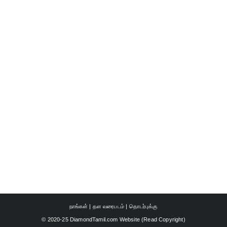
நாங்கள்
|
தள வரைபடம்
|
தொடர்புக்கு
© 2020-25 DiamondTamil.com Website (
Read Copyright
)