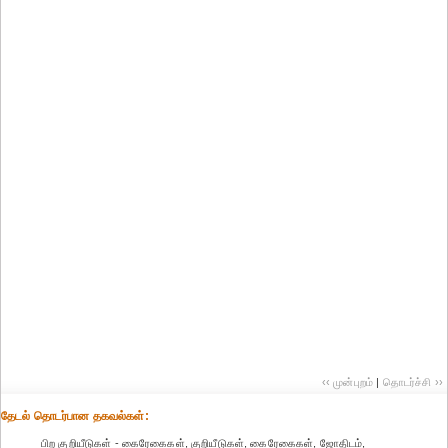
‹‹ முன்புறம்
|
தொடர்ச்சி ››
தேட‌ல் தொட‌ர்பான தகவ‌ல்க‌ள்:
பிற குறியீடுகள் - கைரேகைகள், குறியீடுகள், கைரேகைகள், ஜோதிடம்,