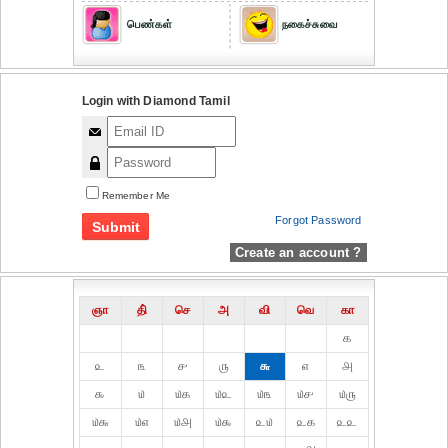
பெண்கள்
நகைச்சுவை
Login with Diamond Tamil
Remember Me
Forgot Password
Create an account ?
ஞா
தி்
செ
அ
வி
வெ
கா
௧
௨
௩
௪
௫
௬
௭
௮
௯
௰
௰௧
௰௨
௰௩
௰௪
௰௫
௰௬
௰௭
௰௮
௰௯
௨௰
௨௧
௨௨