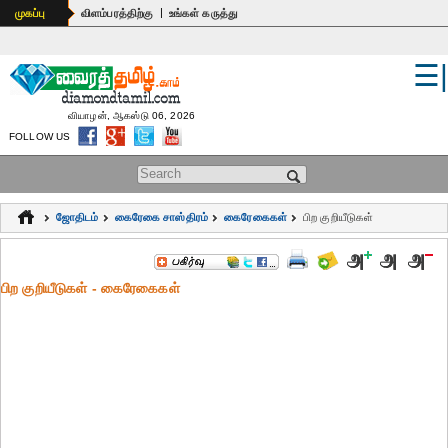
|
முகப்பு
விளம்பரத்திற்கு
உங்கள் கருத்து
☰
உலகம்
இந்தியா
வியாழன், ஆகஸ்டு 06, 2026
FOLLOW US
பொதுஅறிவு
Search form
கல்வி
ஜோதிடம்
கைரேகை சாஸ்திரம்
கைரேகைகள்
பிற குறியீடுகள்
ஆன்மிகம்
ஜோதிடம்
பிற குறியீடுகள் - கைரேகைகள்
மருத்துவம்
கலைகள்
பெண்கள்
நகைச்சுவை