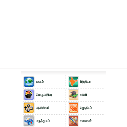
உலகம்
இந்தியா
பொதுஅறிவு
கல்வி
ஆன்மிகம்
ஜோதிடம்
மருத்துவம்
கலைகள்