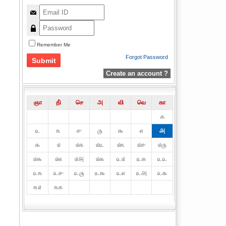
Remember Me
Forgot Password
Create an account ?
ஞா
தி்
செ
அ
வி
வெ
கா
௧
௨
௩
௪
௫
௬
௭
௮
௯
௰
௰௧
௰௨
௰௩
௰௪
௰௫
௰௬
௰௭
௰௮
௰௯
௨௰
௨௧
௨௨
௨௩
௨௪
௨௫
௨௬
௨௭
௨௮
௨௯
௩௰
௩௧