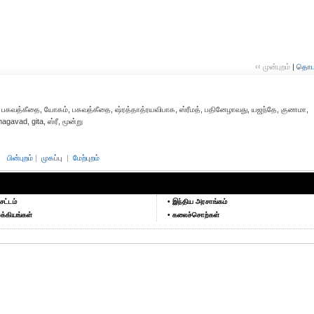
‹‹ முன்புறம்
|
தொடர்
் பகவத்கீதை, யோகம், பகவத்கீதை, ஷ்ரத்தாத்ரயவிபாக, ஸ்ரீமத், பதினேழாவது, யஜந்தே, குணமா,
gavad, gita, ஸ்ரீ, மூன்று
பின்புறம்
|
முகப்பு
|
மேற்புறம்
சட்டம்
• இந்திய அரசாங்கம்
க்கியங்கள்
• கலைச்சொற்கள்