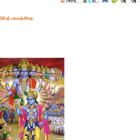
்ரீமத் பகவத்கீதை