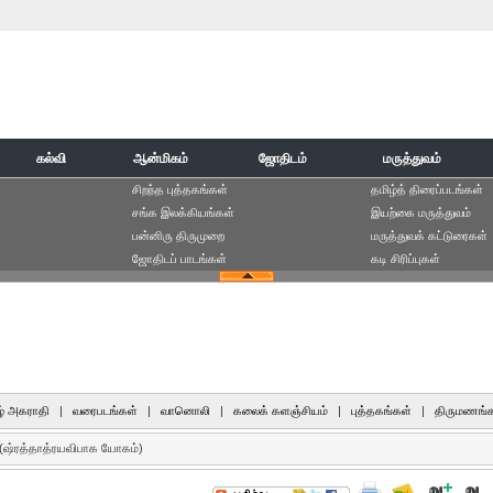
கல்வி
ஆன்மிகம்
ஜோதிடம்
மருத்துவம்
சிறந்த புத்தகங்கள்
தமிழ்த் திரைப்படங்கள்
சங்க இலக்கியங்கள்
இயற்கை மருத்துவம்
பன்னிரு திருமுறை
மருத்துவக் கட்டுரைகள்
ஜோதிடப் பாடங்கள்
கடி சிரிப்புகள்
் அகராதி
|
வரைபடங்கள்
|
வானொலி
|
கலைக் களஞ்சியம்
|
புத்தகங்கள்
|
திருமணங்க
(ஷ்ரத்தாத்ரயவிபாக யோகம்)