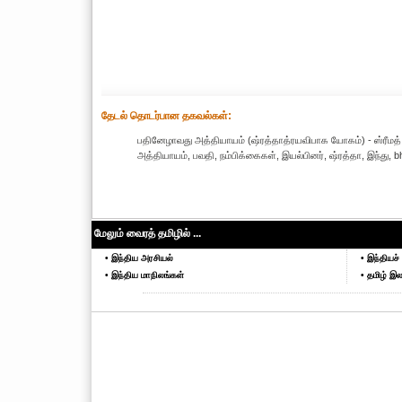
தேட‌ல் தொட‌ர்பான தகவ‌ல்க‌ள்:
பதினேழாவது அத்தியாயம் (ஷ்ரத்தாத்ரயவிபாக யோகம்) - ஸ்ரீமத
அத்தியாயம், பவதி, நம்பிக்கைகள், இயல்பினர், ஷ்ரத்தா, இந்து, bha
மேலும் வைரத் தமிழில் ...
• இந்திய அரசியல்
• இந்தியச் 
• இந்திய மாநிலங்கள்
• தமிழ் இல