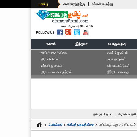
|
முகப்பு
விளம்பரத்திற்கு
உங்கள் கருத்து
சனி, ஆகஸ்டு 08, 2026
FOLLOW US
உலகம்
இந்தியா
பொதுஅறிவு
ஸ்ரீமத்பகவத்கீதை
எ‌ண் ஜோ‌திட‌ம்
திருவிவிலியம்
உலக நாடுகள்
உங்கள் ஜாதகம்
விளையாட்டுகள்
திருமணப் பொருத்தம்
இந்திய வரலாறு
தமிழ்த் தேடல்
|
ஆங்கில-தமிழ
ஆன்மிகம்
ஸ்ரீமத் பகவத்கீதை
பதினேழாவது அத்தியாயம் 