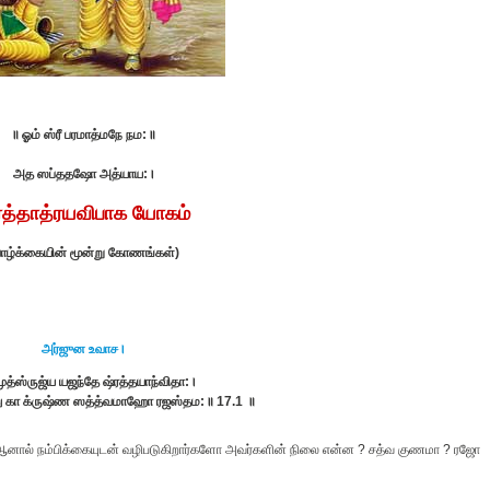
॥ ஓம் ஸ்ரீ பரமாத்மநே நம:॥
அத ஸப்ததஷோ அத்யாய:।
ரத்தாத்ரயவிபாக யோகம்
ாழ்க்கையின் மூன்று கோணங்கள்)
அர்ஜுன உவாச।
ுத்ஸ்ருஜ்ய யஜந்தே ஷ்ரத்தயாந்விதா:।
து கா க்ருஷ்ண ஸத்த்வமாஹோ ரஜஸ்தம:॥ 17.1 ॥
மல், ஆனால் நம்பிக்கையுடன் வழிபடுகிறார்களோ அவர்களின் நிலை என்ன ? சத்வ குணமா ? ரஜோ