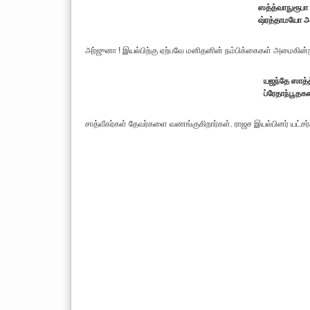
ஸத்த்வாநுரூபா
ஷ்ரத்தாமயோ அய
அர்ஜுனா ! இயல்பிற்கு ஏற்பவே மனிதனின் நம்பிக்கைகள் அமைகி
யஜந்தே ஸாத்த
ப்ரேதாந்பூத
சாத்வீகர்கள் தேவர்களை வணங்குகிறார்கள். ராஜச இயல்பினர் யட்சர