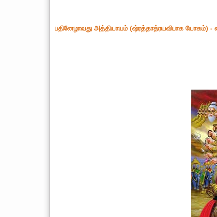
பதினேழாவது அத்தியாயம் (ஷ்ரத்தாத்ரயவிபாக யோகம்) - ஸ