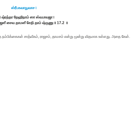
ஸ்ரீபகவாநுவாச।
தி ஷ்ரத்தா தேஹிநாம் ஸா ஸ்வபாவஜா।
ராஜஸீ சைவ தாமஸீ சேதி தாம் ஷ்ருணு॥ 17.2 ॥
ம்பிக்கைகள் சாத்வீகம், ராஜசம், தாமசம் என்று மூன்று விதமாக உள்ளது. அதை கேள்.