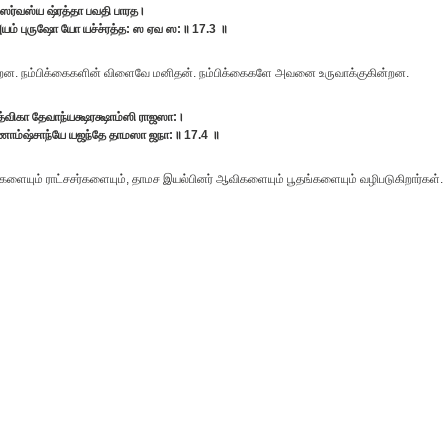
 ஸர்வஸ்ய ஷ்ரத்தா பவதி பாரத।
ம் புருஷோ யோ யச்ச்ரத்த: ஸ ஏவ ஸ:॥ 17.3 ॥
ன்றன. நம்பிக்கைகளின் விளைவே மனிதன். நம்பிக்கைகளே அவனை உருவாக்குகின்றன.
்விகா தேவாந்யக்ஷரக்ஷாம்ஸி ராஜஸா:।
கணாம்ஷ்சாந்யே யஜந்தே தாமஸா ஜநா:॥ 17.4 ॥
்களையும் ராட்சசர்களையும், தாமச இயல்பினர் ஆவிகளையும் பூதங்களையும் வழிபடுகிறார்கள்.