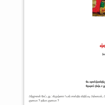
ஷ்
(வ
யே ஷாஸ்த்ரவிதிம
தேஷாம் நிஷ்டா 
அர்ஜுனன் கேட்டது : கிருஷ்ணா ! யார் சாஸ்திர விதிப்படி அல்லா
குணமா ? தமோ குணமா ?