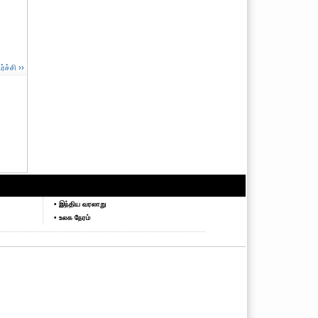
ச்சி ››
• இந்திய வரலாறு
• உலக நேரம்