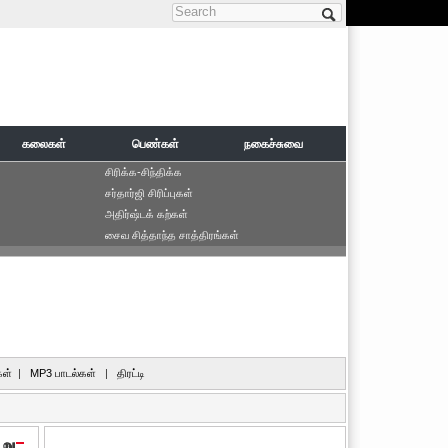
Search form
கலைகள்
பெண்கள்
நகைச்சுவை
சிரிக்க-சிந்திக்க
சர்தார்ஜி சிரிப்புகள்
அதிர்ஷ்டக் கற்கள்
சைவ சித்தாந்த சாத்திரங்கள்
ள்
|
MP3 பாடல்கள்
|
திரட்டி