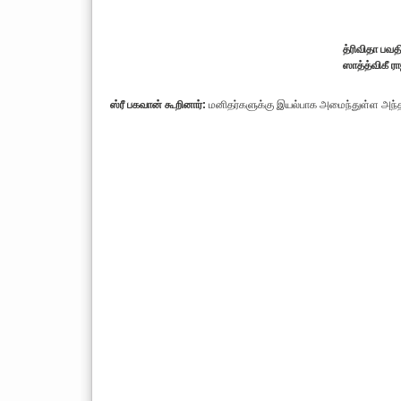
த்ரிவிதா பவ
ஸாத்த்விகீ 
ஸ்ரீ பகவான் கூறினார்:
மனிதர்களுக்கு இயல்பாக அமைந்துள்ள அந்த ந