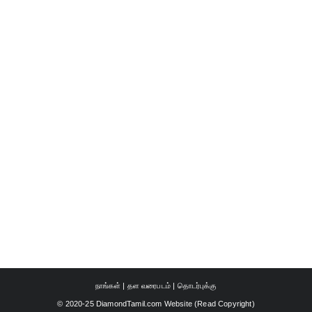
நாங்கள்
|
தள வரைபடம்
|
தொடர்புக்கு
© 2020-25 DiamondTamil.com Website (
Read Copyright
)