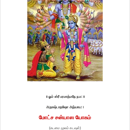
॥ ஓம் ஸ்ரீ பரமாத்மநே நம:॥
அதாஷ்டாதஷோ அத்யாய:।
மோட்ச சன்யாஸ யோகம்
(கடமை மூலம் கடவுள்)