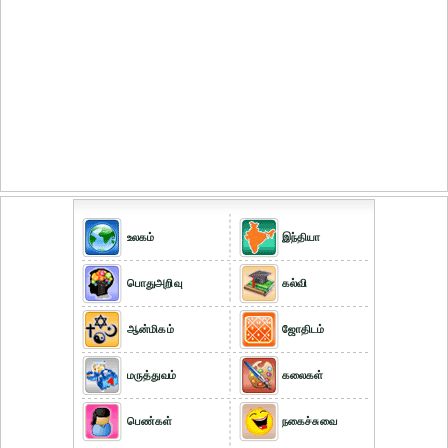
உலகம்
இந்தியா
பொதுஅறிவு
கல்வி
ஆன்மிகம்
ஜோதிடம்
மருத்துவம்
கலைகள்
பெண்கள்
நகைச்சுவை