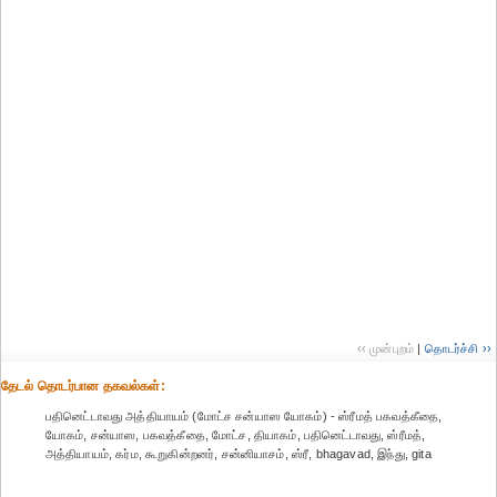
‹‹ முன்புறம்
|
தொடர்ச்சி ››
தேட‌ல் தொட‌ர்பான தகவ‌ல்க‌ள்:
பதினெட்டாவது அத்தியாயம் (மோட்ச சன்யாஸ யோகம்) - ஸ்ரீமத் பகவத்கீதை,
யோகம், சன்யாஸ, பகவத்கீதை, மோட்ச, தியாகம், பதினெட்டாவது, ஸ்ரீமத்,
அத்தியாயம், கர்ம, கூறுகின்றனர், சன்னியாசம், ஸ்ரீ, bhagavad, இந்து, gita