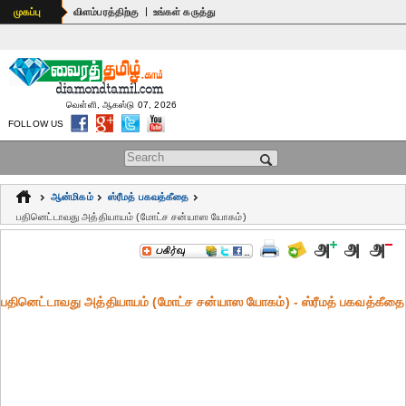
|
முகப்பு
விளம்பரத்திற்கு
உங்கள் கருத்து
வெள்ளி, ஆகஸ்டு 07, 2026
FOLLOW US
Search form
ஆன்மிகம்
ஸ்ரீமத் பகவத்கீதை
பதினெட்டாவது அத்தியாயம் (மோட்ச சன்யாஸ யோகம்)
பதினெட்டாவது அத்தியாயம் (மோட்ச சன்யாஸ யோகம்) - ஸ்ரீமத் பகவத்கீதை