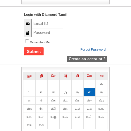
Login with Diamond Tamil
Remember Me
Forgot Password
Create an account ?
ஞா
தி்
செ
அ
வி
வெ
கா
௧
௨
௩
௪
௫
௬
௭
௮
௯
௰
௰௧
௰௨
௰௩
௰௪
௰௫
௰௬
௰௭
௰௮
௰௯
௨௰
௨௧
௨௨
௨௩
௨௪
௨௫
௨௬
௨௭
௨௮
௨௯
௩௰
௩௧