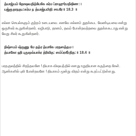
த்யாஜ்யம் தோஷவதித்யேகே கர்ம ப்ராஹுர்மநீஷிண:।
யஜ்ஞதாநதப:கர்ம ந த்யாஜ்யமிதி சாபரே॥ 18.3 ॥
எல்லா செயல்களும் குற்றம் உடையவை. எனவே எல்லாம் துறக்கபட வேண்டியவை என்று
ஒருசிலர் கூறுகின்றனர். வழிபாடு, தானம், தவம் போன்றவற்றவை துறக்ககூடாது என்று
வேறு சிலர் கூறுகின்றனர்.
நிஷ்சயம் ஷ்ருணு மே தத்ர த்யாகே பரதஸத்தம।
த்யாகோ ஹி புருஷவ்யாக்ர த்ரிவித: ஸம்ப்ரகீர்தித:॥ 18.4 ॥
பரதகுலத்தில் சிறந்தவனே ! தியாக விஷயத்தில் எனது உறுதியான கருத்தை கேள்.
ஆண்களில் புலி போன்றவனே ! தியாகம் மூன்று விதம் என்று கூறப்பட்டுள்ளது.