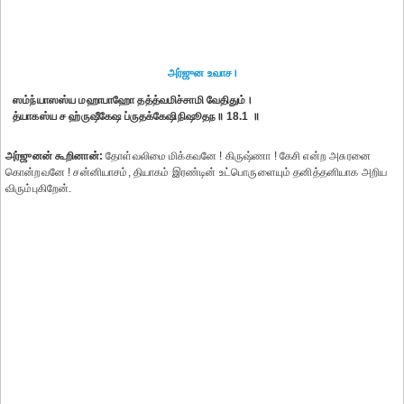
அர்ஜுன உவாச।
ஸம்ந்யாஸஸ்ய மஹாபாஹோ தத்த்வமிச்சாமி வேதிதும்।
த்யாகஸ்ய ச ஹ்ருஷீகேஷ ப்ருதக்கேஷிநிஷூதந॥ 18.1 ॥
அர்ஜுனன் கூறினான்:
தோள்வலிமை மிக்கவனே ! கிருஷ்ணா ! கேசி என்ற அசுரனை
கொன்றவனே ! சன்னியாசம், தியாகம் இரண்டின் உட்பொருளையும் தனித்தனியாக அறிய
விரும்புகிறேன்.