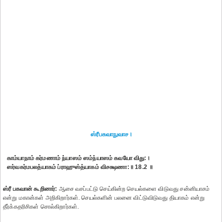
ஸ்ரீபகவாநுவாச।
காம்யாநாம் கர்மணாம் ந்யாஸம் ஸம்ந்யாஸம் கவயோ விது:।
ஸர்வகர்மபலத்யாகம் ப்ராஹுஸ்த்யாகம் விசக்ஷணா:॥ 18.2 ॥
ஸ்ரீ பகவான் கூறினார்:
ஆசை வசப்பட்டு செய்கின்ற செயல்களை விடுவது சன்னியாசம்
என்று மகான்கள் அறிகிறார்கள். செயல்களின் பலனை விட்டுவிடுவது தியாகம் என்று
தீர்க்கதரிசிகள் சொல்கிறார்கள்.