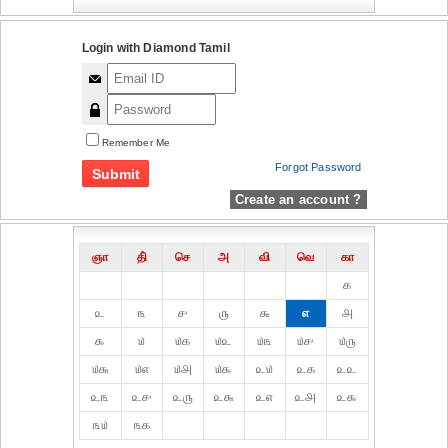
Login with Diamond Tamil
Remember Me
Forgot Password
Create an account ?
ஞா
தி்
செ
அ
வி
வெ
கா
௧
௨
௩
௪
௫
௬
௭
௮
௯
௰
௰௧
௰௨
௰௩
௰௪
௰௫
௰௬
௰௭
௰௮
௰௯
௨௰
௨௧
௨௨
௨௩
௨௪
௨௫
௨௬
௨௭
௨௮
௨௯
௩௰
௩௧