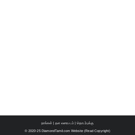
நாங்கள்
|
தள வரைபடம்
|
தொடர்புக்கு
© 2020-25 DiamondTamil.com Website (
Read Copyright
)