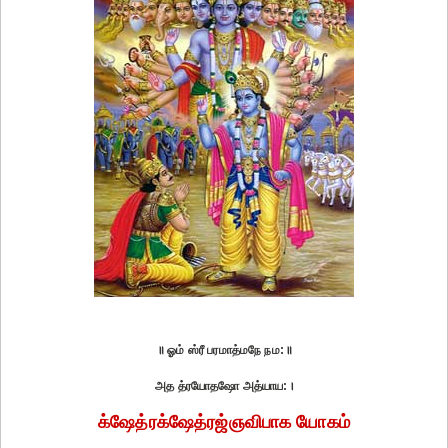
॥ ஓம் ஸ்ரீ பரமாத்மநே நம:॥
அத த்ரயோதஷோ அத்யாய:।
க்ஷேத்ரக்ஷேத்ரஜ்ஞவிபாக யோகம்