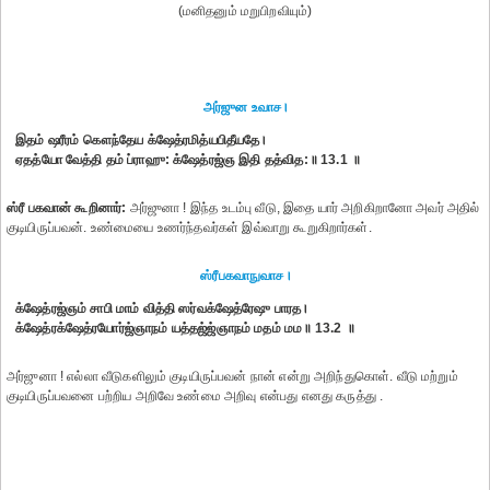
(மனிதனும் மறுபிறவியும்)
அர்ஜுன உவாச।
இதம் ஷரீரம் கௌந்தேய க்ஷேத்ரமித்யபிதீயதே।
ஏதத்யோ வேத்தி தம் ப்ராஹு: க்ஷேத்ரஜ்ஞ இதி தத்வித:॥ 13.1 ॥
ஸ்ரீ பகவான் கூறினார்:
அர்ஜுனா ! இந்த உடம்பு வீடு, இதை யார் அறிகிறானோ அவர் அதில்
குடியிருப்பவன். உண்மையை உணர்ந்தவர்கள் இவ்வாறு கூறுகிறார்கள்.
ஸ்ரீபகவாநுவாச।
க்ஷேத்ரஜ்ஞம் சாபி மாம் வித்தி ஸர்வக்ஷேத்ரேஷு பாரத।
க்ஷேத்ரக்ஷேத்ரயோர்ஜ்ஞாநம் யத்தஜ்ஜ்ஞாநம் மதம் மம॥ 13.2 ॥
அர்ஜுனா ! எல்லா வீடுகளிலும் குடியிருப்பவன் நான் என்று அறிந்துகொள். வீடு மற்றும்
குடியிருப்பவனை பற்றிய அறிவே உண்மை அறிவு என்பது எனது கருத்து .