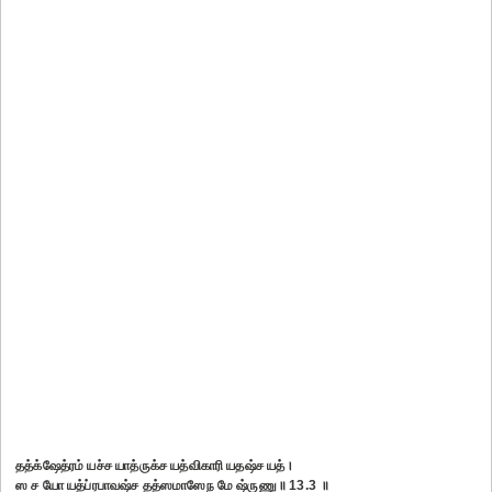
தத்க்ஷேத்ரம் யச்ச யாத்ருக்ச யத்விகாரி யதஷ்ச யத்।
ஸ ச யோ யத்ப்ரபாவஷ்ச தத்ஸமாஸேந மே ஷ்ருணு॥ 13.3 ॥