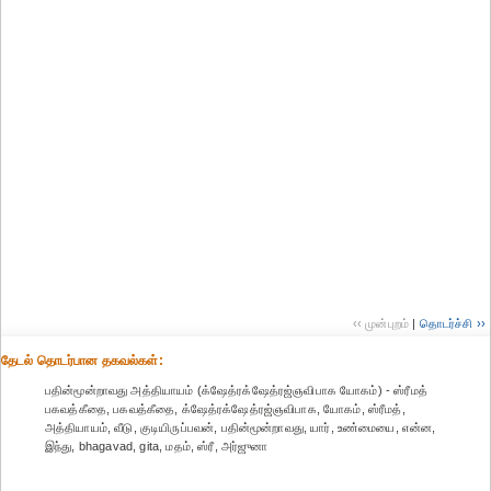
‹‹ முன்புறம்
|
தொடர்ச்சி ››
தேட‌ல் தொட‌ர்பான தகவ‌ல்க‌ள்:
பதின்மூன்றாவது அத்தியாயம் (க்ஷேத்ரக்ஷேத்ரஜ்ஞவிபாக யோகம்) - ஸ்ரீமத்
பகவத்கீதை, பகவத்கீதை, க்ஷேத்ரக்ஷேத்ரஜ்ஞவிபாக, யோகம், ஸ்ரீமத்,
அத்தியாயம், வீடு, குடியிருப்பவன், பதின்மூன்றாவது, யார், உண்மையை, என்ன,
இந்து, bhagavad, gita, மதம், ஸ்ரீ, அர்ஜுனா