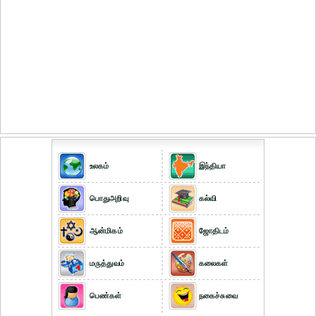
உலகம்
இந்தியா
பொதுஅறிவு
கல்வி
ஆன்மிகம்
ஜோதிடம்
மருத்துவம்
கலைகள்
பெண்கள்
நகைச்சுவை