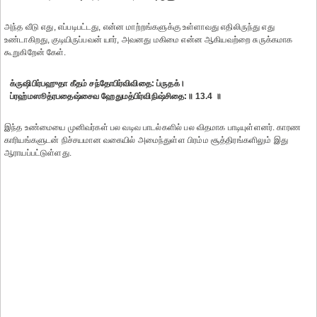
அந்த வீடு எது, எப்படிபட்டது, என்ன மாற்றங்களுக்கு உள்ளாவது எதிலிருந்து எது
உண்டாகிறது, குடியிருப்பவன் யார், அவனது மகிமை என்ன ஆகியவற்றை சுருக்கமாக
கூறுகிறேன் கேள்.
க்ருஷிபிர்பஹுதா கீதம் சந்தோபிர்விவிதை: ப்ருதக்।
ப்ரஹ்மஸூத்ரபதைஷ்சைவ ஹேதுமத்பிர்விநிஷ்சிதை:॥ 13.4 ॥
இந்த உண்மையை முனிவர்கள் பல வடிவ பாடல்களில் பல விதமாக பாடியுள்ளனர். காரண
காரியங்களுடன் நிச்சயமான வகையில் அமைந்துள்ள பிரம்ம சூத்திரங்களிலும் இது
ஆராயப்பட்டுள்ளது.