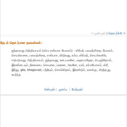
‹‹ முன்புறம்
|
தொடர்ச்சி ››
தேட‌ல் தொட‌ர்பான தகவ‌ல்க‌ள்:
ஐந்தாவது அத்தியாயம் (கர்ம சன்யாச யோகம்) - ஸ்ரீமத் பகவத்கீதை, யோகம்,
செயல்களை, பகவத்கீதை, சன்யாச, விடுவது, கர்ம, ஸ்ரீமத், செயல்களில்,
ஈடுபடுவது, அத்தியாயம், ஐந்தாவது, உடையவனே, மஹாபாஹோ, பெருந்தோள்,
இரண்டையும், நிலையை, செயலை, பலனை, அவனே, யார், கர்மயோகம், ஸ்ரீ,
இந்து, gita, bhagavad, பற்றியும், சொல்கிறாய், இரண்டும், எனக்கு, சிறந்தது,
உயர்ந்த
பின்புறம்
|
முகப்பு
|
மேற்புறம்