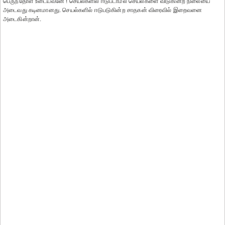
பெருந்தோள் உடையவனே ! செயல்களில் ஈடுபடாமல் செயல்களை விடுகின்ற நிலையை
அடைவது கடினமானது. செயல்களில் ஈடுபடுகின்ற சாதகன் விரைவில் இறைவனை
அடைகின்றான்.