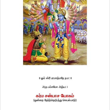
॥ ஓம் ஸ்ரீ பரமாத்மநே நம:॥
அத பம்சமோ அத்ய:।
கர்ம சன்யாச யோகம்
(ஒன்றை தேர்ந்தெடுத்து செயல்பாடு)