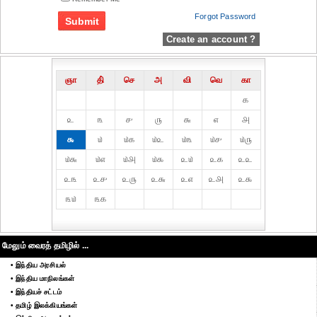
Forgot Password
Create an account ?
ஞா
தி்
செ
அ
வி
வெ
கா
௧
௨
௩
௪
௫
௬
௭
௮
௯
௰
௰௧
௰௨
௰௩
௰௪
௰௫
௰௬
௰௭
௰௮
௰௯
௨௰
௨௧
௨௨
௨௩
௨௪
௨௫
௨௬
௨௭
௨௮
௨௯
௩௰
௩௧
மேலும் வைரத் தமிழில் ...
• இந்திய அரசியல்
• இந்திய மாநிலங்கள்
• இந்தியச் சட்டம்
• தமிழ் இலக்கியங்கள்