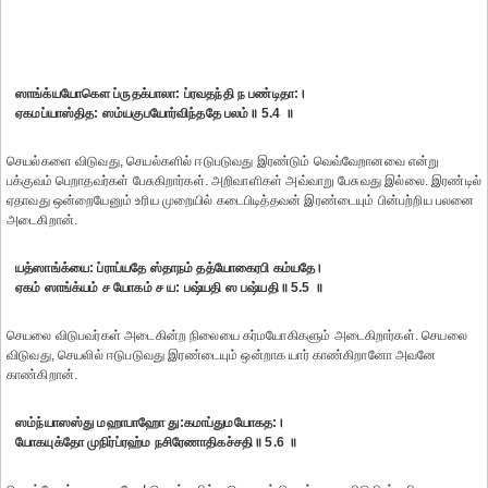
ஸாங்க்யயோகௌ ப்ருதக்பாலா: ப்ரவதந்தி ந பண்டிதா:।
ஏகமப்யாஸ்தித: ஸம்யகுபயோர்விந்ததே பலம்॥ 5.4 ॥
செயல்களை விடுவது, செயல்களில் ஈடுபடுவது இரண்டும் வெவ்வேறானவை என்று
பக்குவம் பெறாதவர்கள் பேசுகிறார்கள். அறிவாளிகள் அவ்வாறு பேசுவது இல்லை. இரண்டில்
ஏதாவது ஒன்றையேனும் உரிய முறையில் கடைபிடித்தவன் இரண்டையும் பின்பற்றிய பலனை
அடைகிறான்.
யத்ஸாங்க்யை: ப்ராப்யதே ஸ்தாநம் தத்யோகைரபி கம்யதே।
ஏகம் ஸாங்க்யம் ச யோகம் ச ய: பஷ்யதி ஸ பஷ்யதி॥ 5.5 ॥
செயலை விடுபவர்கள் அடைகின்ற நிலையை கர்மயோகிகளும் அடைகிறார்கள். செயலை
விடுவது, செயலில் ஈடுபடுவது இரண்டையும் ஒன்றாக யார் காண்கிறானோ அவனே
காண்கிறான்.
ஸம்ந்யாஸஸ்து மஹாபாஹோ து:கமாப்துமயோகத:।
யோகயுக்தோ முநிர்ப்ரஹ்ம நசிரேணாதிகச்சதி॥ 5.6 ॥