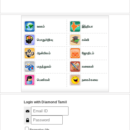
உலகம்
இந்தியா
பொதுஅறிவு
கல்வி
ஆன்மிகம்
ஜோதிடம்
மருத்துவம்
கலைகள்
பெண்கள்
நகைச்சுவை
Login with Diamond Tamil
Remember Me