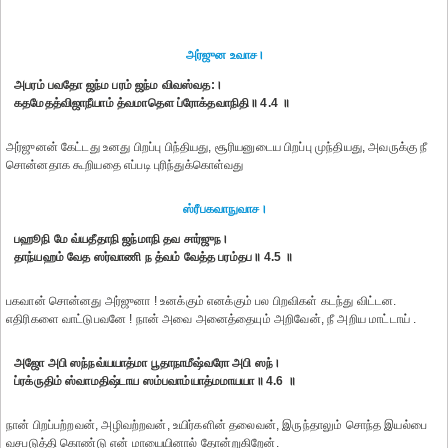
அர்ஜுன உவாச।
அபரம் பவதோ ஜந்ம பரம் ஜந்ம விவஸ்வத:।
கதமேதத்விஜாநீயாம் த்வமாதௌ ப்ரோக்தவாநிதி॥ 4.4 ॥
அர்ஜுனன் கேட்டது உனது பிறப்பு பிந்தியது, சூரியனுடைய பிறப்பு முந்தியது, அவருக்கு நீ
சொன்னதாக கூறியதை எப்படி புரிந்துக்கொள்வது
ஸ்ரீபகவாநுவாச।
பஹூநி மே வ்யதீதாநி ஜந்மாநி தவ சார்ஜுந।
தாந்யஹம் வேத ஸர்வாணி ந த்வம் வேத்த பரம்தப॥ 4.5 ॥
பகவான் சொன்னது அர்ஜுனா ! உனக்கும் எனக்கும் பல பிறவிகள் கடந்து விட்டன.
எதிரிகளை வாட்டுபவனே ! நான் அவை அனைத்தையும் அறிவேன், நீ அறிய மாட்டாய் .
அஜோ அபி ஸந்நவ்யயாத்மா பூதாநாமீஷ்வரோ அபி ஸந்।
ப்ரக்ருதிம் ஸ்வாமதிஷ்டாய ஸம்பவாம்யாத்மமாயயா॥ 4.6 ॥
நான் பிறப்பற்றவன், அழிவற்றவன், உயிர்களின் தலைவன், இருந்தாலும் சொந்த இயல்பை
வசபடுத்தி கொண்டு என் மாயையினால் தோன்றுகிறேன்.