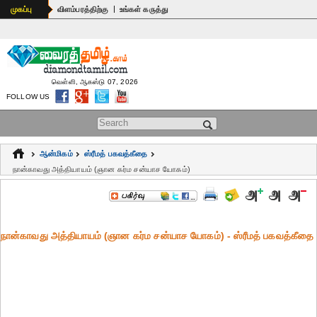
|
முகப்பு
விளம்பரத்திற்கு
உங்கள் கருத்து
வெள்ளி, ஆகஸ்டு 07, 2026
FOLLOW US
Search form
ஆன்மிகம்
ஸ்ரீமத் பகவத்கீதை
நான்காவது அத்தியாயம் (ஞான கர்ம சன்யாச யோகம்)
நான்காவது அத்தியாயம் (ஞான கர்ம சன்யாச யோகம்) - ஸ்ரீமத் பகவத்கீதை