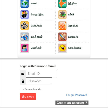
உலகம்
இந்தியா
பொதுஅறிவு
கல்வி
ஆன்மிகம்
ஜோதிடம்
மருத்துவம்
கலைகள்
பெண்கள்
நகைச்சுவை
Login with Diamond Tamil
Remember Me
Forgot Password
Create an account ?