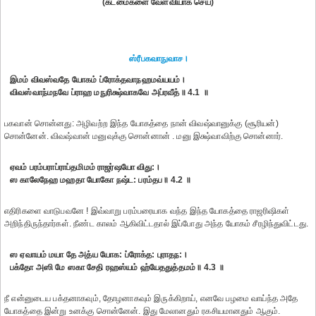
(கடமைகளை வேள்வியாக செய்)
ஸ்ரீபகவாநுவாச।
இமம் விவஸ்வதே யோகம் ப்ரோக்தவாநஹமவ்யயம்।
விவஸ்வாந்மநவே ப்ராஹ மநுரிக்ஷ்வாகவே அப்ரவீத்॥ 4.1 ॥
பகவான் சொன்னது: அழிவற்ற இந்த யோகத்தை நான் விவஷ்வானுக்கு (சூரியன்)
சொன்னேன். விவஷ்வான் மனுவுக்கு சொன்னான் . மனு இக்ஷ்வாவிற்கு சொன்னார்.
ஏவம் பரம்பராப்ராப்தமிமம் ராஜர்ஷயோ விது:।
ஸ காலேநேஹ மஹதா யோகோ நஷ்ட: பரம்தப॥ 4.2 ॥
எதிரிகளை வாடுபவனே ! இவ்வாறு பரம்பரையாக வந்த இந்த யோகத்தை ராஜரிஷிகள்
அறிந்திருந்தார்கள். நீண்ட காலம் ஆகிவிட்டதால் இப்போது அந்த யோகம் சீரழிந்துவிட்டது.
ஸ ஏவாயம் மயா தே அத்ய யோக: ப்ரோக்த: புராதந:।
பக்தோ அஸி மே ஸகா சேதி ரஹஸ்யம் ஹ்யேததுத்தமம்॥ 4.3 ॥
நீ என்னுடைய பக்தனாகவும், தோழனாகவும் இருக்கிறாய், எனவே பழமை வாய்ந்த அதே
யோகத்தை இன்று உனக்கு சொன்னேன். இது மேலானதும் ரகசியமானதும் ஆகும்.