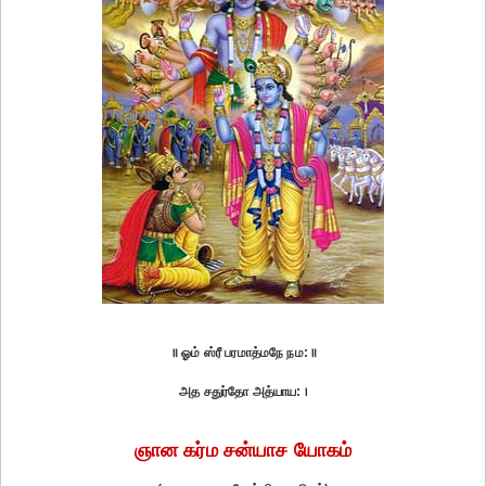
॥ ஓம் ஸ்ரீ பரமாத்மநே நம:॥
அத சதுர்தோ அத்யாய:।
ஞான கர்ம சன்யாச யோகம்