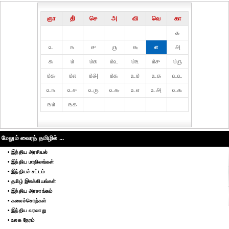
ஞா
தி்
செ
அ
வி
வெ
கா
௧
௨
௩
௪
௫
௬
௭
௮
௯
௰
௰௧
௰௨
௰௩
௰௪
௰௫
௰௬
௰௭
௰௮
௰௯
௨௰
௨௧
௨௨
௨௩
௨௪
௨௫
௨௬
௨௭
௨௮
௨௯
௩௰
௩௧
மேலும் வைரத் தமிழில் ...
• இந்திய அரசியல்
• இந்திய மாநிலங்கள்
• இந்தியச் சட்டம்
• தமிழ் இலக்கியங்கள்
• இந்திய அரசாங்கம்
• கலைச்சொற்கள்
• இந்திய வரலாறு
• உலக நேரம்