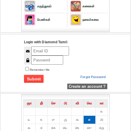
மருத்துவம்
கலைகள்
பெண்கள்
நகைச்சுவை
Login with Diamond Tamil
Remember Me
Forgot Password
Create an account ?
ஞா
தி்
செ
அ
வி
வெ
கா
௧
௨
௩
௪
௫
௬
௭
௮
௯
௰
௰௧
௰௨
௰௩
௰௪
௰௫