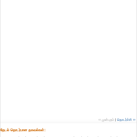
‹‹ முன்புறம்
|
தொடர்ச்சி ››
தேட‌ல் தொட‌ர்பான தகவ‌ல்க‌ள்: