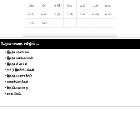
௰௬
௰௭
௰௮
௰௯
௨௰
௨௧
௨௨
௨௩
௨௪
௨௫
௨௬
௨௭
௨௮
௨௯
௩௰
௩௧
மேலும் வைரத் தமிழில் ...
• இந்திய அரசியல்
• இந்திய மாநிலங்கள்
• இந்தியச் சட்டம்
• தமிழ் இலக்கியங்கள்
• இந்திய அரசாங்கம்
• கலைச்சொற்கள்
• இந்திய வரலாறு
• உலக நேரம்