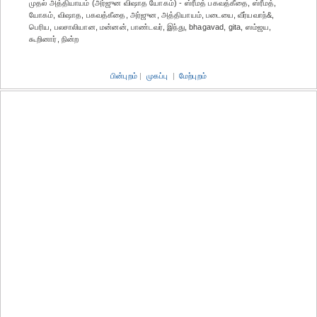
முதல் அத்தியாயம் (அர்ஜுன விஷாத யோகம்) - ஸ்ரீமத் பகவத்கீதை, ஸ்ரீமத்,
யோகம், விஷாத, பகவத்கீதை, அர்ஜுன, அத்தியாயம், படையை, வீர்யவாந்&,
பெரிய, பலசாலியான, மன்னன், பாண்டவர், இந்து, bhagavad, gita, ஸம்ஜய,
கூறினார், நின்ற
பின்புறம்
|
முகப்பு
|
மேற்புறம்