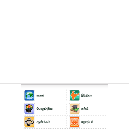
உலகம்
இந்தியா
பொதுஅறிவு
கல்வி
ஆன்மிகம்
ஜோதிடம்