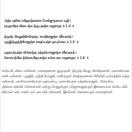
அத்ர ஷூரா மஹேஷ்வாஸா பீமார்ஜுநஸமா யுதி।
யுயுதாநோ விராடஷ்ச த்ருபதஷ்ச மஹாரத:॥ 1.4 ॥
த்ருஷ்டகேதுஷ்சேகிதாந: காஷிராஜஷ்ச வீர்யவாந்।
புருஜித்குந்திபோஜஷ்ச ஷைப்யஷ்ச நரபும்கவ:॥ 1.5 ॥
யுதாமந்யுஷ்ச விக்ராந்த உத்தமௌஜாஷ்ச வீர்யவாந்।
ஸௌபத்ரோ த்ரௌபதேயாஷ்ச ஸர்வ ஏவ மஹாரதா:॥ 1.6 ॥
சாத்யகி, விராடமன்னன், மகாரதனான துருபதன், திருஷ்டகேது, சேகிதானன், பலசாலியான
காசி மன்னன், புருஜித், குந்தி போஜன், மனிதருள் சிறந்தவனான சிபியின் வம்சத்தில் வந்த
மன்னன், பராகிரமசாலியான யுதாமன்யு, பலசாலியான உத்தமௌஜன், அபிமன்யு
,திரௌபதியின் பிள்ளைகள் என்று பீமணுக்கும் அர்ஜுனனுக்கும் இணையான பெரிய வில்
வீரர்கள் பலர் பாண்டவர் படையில் உள்ளனர். இவர்கள் அனைவரும் மகாரதர்கள்.