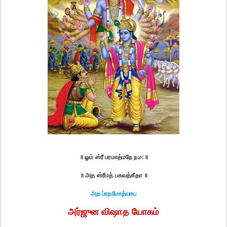
॥ ஓம் ஸ்ரீ பரமாத்மநே நம:॥
॥ அத ஸ்ரீமத் பகவத்கீதா ॥
அத ப்ரதமோத்யாய
அர்ஜுன விஷாத யோகம்