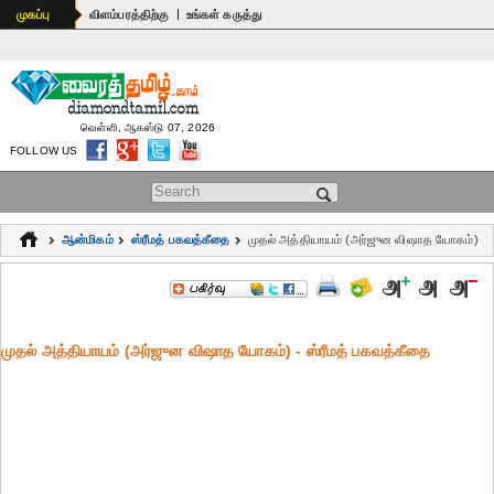
|
முகப்பு
விளம்பரத்திற்கு
உங்கள் கருத்து
வெள்ளி, ஆகஸ்டு 07, 2026
FOLLOW US
Search form
ஆன்மிகம்
ஸ்ரீமத் பகவத்கீதை
முதல் அத்தியாயம் (அர்ஜுன விஷாத யோகம்)
முதல் அத்தியாயம் (அர்ஜுன விஷாத யோகம்) - ஸ்ரீமத் பகவத்கீதை