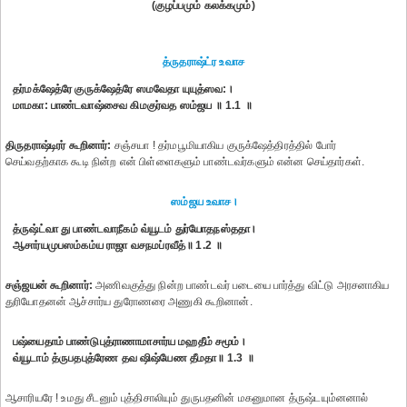
(குழப்பமும் கலக்கமும்)
த்ருதராஷ்ட்ர உவாச
தர்மக்ஷேத்ரே குருக்ஷேத்ரே ஸமவேதா யுயுத்ஸவ:।
மாமகா: பாண்டவாஷ்சைவ கிமகுர்வத ஸம்ஜய ॥ 1.1 ॥
திருதராஷ்டிரர் கூறினார்:
சஞ்சயா ! தர்மபூமியாகிய குருக்ஷேத்திரத்தில் போர்
செய்வதற்காக கூடி நின்ற என் பிள்ளைகளும் பாண்டவர்களும் என்ன செய்தார்கள்.
ஸம்ஜய உவாச।
த்ருஷ்ட்வா து பாண்டவாநீகம் வ்யூடம் துர்யோதநஸ்ததா।
ஆசார்யமுபஸம்கம்ய ராஜா வசநமப்ரவீத்॥ 1.2 ॥
சஞ்ஜயன் கூறினார்:
அணிவகுத்து நின்ற பாண்டவர் படையை பார்த்து விட்டு அரசனாகிய
துரியோதனன் ஆச்சார்ய துரோணரை அணுகி கூறினான்.
பஷ்யைதாம் பாண்டுபுத்ராணாமாசார்ய மஹதீம் சமூம்।
வ்யூடாம் த்ருபதபுத்ரேண தவ ஷிஷ்யேண தீமதா॥ 1.3 ॥
ஆசாரியரே ! உமது சீடனும் புத்திசாலியும் துருபதனின் மகனுமான த்ருஷ்டயும்னனால்