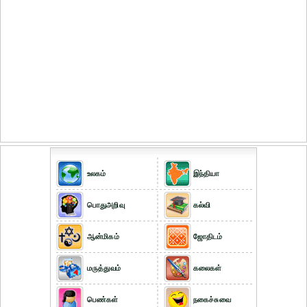
உலகம்
இந்தியா
பொதுஅறிவு
கல்வி
ஆன்மிகம்
ஜோதிடம்
மருத்துவம்
கலைகள்
பெண்கள்
நகைச்சுவை