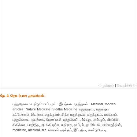
‹‹ முன்புறம்
|
தொடர்ச்சி ››
தேட‌ல் தொட‌ர்பான தகவ‌ல்க‌ள்:
புற்றுநோயை விரட்டும் மாம்பழம்! - இயற்கை மருத்துவம் - Medical, Medical
articles, Nature Medicine, Siddha Medicine, மருத்துவம், மருத்துவ
கட்டுரைகள், இயற்கை மருத்துவம், சித்த மருத்துவம், மருத்துவம், மாங்காய்,
புற்றுநோயை, இயற்கை, நிபுணர்கள், புற்றுநோய், பல்வேறு, மாம்பழம், விரட்டும்,
சிகிச்சை, பாதித்த, அடங்கியுள்ள, எதிராக, நாட்டில், லூபியோல், மாம்பழத்தின்,
medicine, medical, itrc, கொண்டிருக்கும், இப்புதிய, கண்டுபிடிப்பு