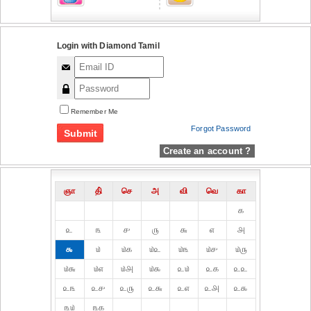
Login with Diamond Tamil
Remember Me
Forgot Password
Create an account ?
ஞா
தி்
செ
அ
வி
வெ
கா
௧
௨
௩
௪
௫
௬
௭
௮
௯
௰
௰௧
௰௨
௰௩
௰௪
௰௫
௰௬
௰௭
௰௮
௰௯
௨௰
௨௧
௨௨
௨௩
௨௪
௨௫
௨௬
௨௭
௨௮
௨௯
௩௰
௩௧