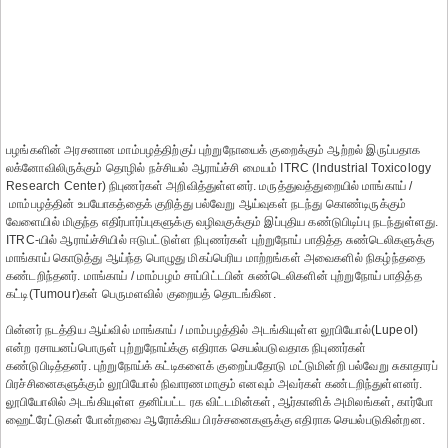
பழங்களின் அரசனான மாம்பழத்திற்குப் புற்றுநோயைக் குறைக்கும் ஆற்றல் இருப்பதாக
லக்னோவிலிருக்கும் தொழில் நச்சியல் ஆராய்ச்சி மையம் ITRC (Industrial Toxicology
Research Center) நிபுணர்கள் அறிவித்துள்ளனர். மருத்துவத்துறையில் மாங்காய் /
மாம்பழத்தின் உபயோகத்தைக் குறித்து பல்வேறு ஆய்வுகள் நடந்து கொண்டிருக்கும்
வேளையில் மிகுந்த எதிர்பார்ப்புகளுக்கு வழிவகுக்கும் இப்புதிய கண்டுபிடிப்பு நடந்துள்ளது.
ITRC-யில் ஆராய்ச்சியில் ஈடுபட்டுள்ள நிபுணர்கள் புற்றுநோய் பாதித்த சுண்டெலிகளுக்கு
மாங்காய் கொடுத்து ஆய்ந்த பொழுது மிகப்பெரிய மாற்றங்கள் அவைகளில் நிகழ்ந்ததை
கண்டறிந்தனர். மாங்காய் / மாம்பழம் சாப்பிட்டபின் சுண்டெலிகளின் புற்றுநோய் பாதித்த
கட்டி(Tumour)கள் பெருமளவில் குறையத் தொடங்கின.
பின்னர் நடத்திய ஆய்வில் மாங்காய் / மாம்பழத்தில் அடங்கியுள்ள லூபியோல்(Lupeol)
என்ற ரசாயனப்பொருள் புற்றுநோய்க்கு எதிராக செயல்படுவதாக நிபுணர்கள்
கண்டுபிடித்தனர். புற்றுநோய்க் கட்டிகளைக் குறைப்பதோடு மட்டுமின்றி பல்வேறு சுகாதாரப்
பிரச்சினைகளுக்கும் லூபியோல் நிவாரணமாகும் எனவும் அவர்கள் கண்டறிந்துள்ளனர்.
லூபியோலில் அடங்கியுள்ள தனிப்பட்ட ரக விட்டமின்கள், ஆர்கானிக் அமிலங்கள், கார்போ
ஹைட்ரேட்டுகள் போன்றவை ஆரோக்கிய பிரச்சனைகளுக்கு எதிராக செயல்படுகின்றன.