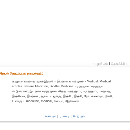
‹‹ முன்புறம்
|
தொடர்ச்சி ››
தேட‌ல் தொட‌ர்பான தகவ‌ல்க‌ள்:
உடலுக்கு பலத்தை தரும் இஞ்சி - இயற்கை மருத்துவம் - Medical, Medical
articles, Nature Medicine, Siddha Medicine, மருத்துவம், மருத்துவ
கட்டுரைகள், இயற்கை மருத்துவம், சித்த மருத்துவம், மருத்துவம், பலத்தை,
இஞ்சியை, இயற்கை, தரும், உடலுக்கு, இஞ்சி , இஞ்சி, நோய்களையும், நீக்கி,
போக்கும், medicine, medical, மிகவும், அதிகமாக
பின்புறம்
|
முகப்பு
|
மேற்புறம்