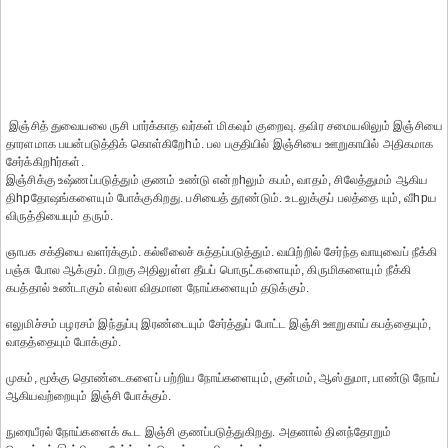
இஞ்சித் துவையலை ருசி பார்க்காத வர்கள் மிகவும் குறைவு. தவிர சமையலிலும் இஞ்சியை
தாரளமாக பயன்படுத்திக் கொள்கிறேhம். பல பகுதியில் இஞ்சியை ஊறுகாயில் அதிகமாக
சேர்க்கிறhர்கள்.
இஞ்சிக்கு உஷ்ணப்படுத்தும் குணம் உண்டு என்றhலும் கபம், வாதம், சிலேத்துமம் ஆகிய
திhpதோஷங்களையும் போக்குகிறது. பசியைத் தூண்டும். உடலுக்குப் பலத்தை யும், வீhpய
விருத்தியையும் தரும்.
ஞாபக சக்தியை வளர்க்கும். கல்லீலைச் சுத்தப்படுத்தும். வயிற்றில் சேர்ந்த வாயுவைப் நீக்கி
பஞ்சு போல ஆக்கும். பிறகு அதிலுள்ள தீயப் பொருட்களையும், கிருமிகளையும் நீக்கி
கபத்தால் உண்டாகும் எல்லா விதமான நோய்களையும் தடுக்கும்.
எலுமிச்சம் பழரசம் இந்துப்பு இரண்டையும் சேர்த்துப் போட்ட இஞ்சி ஊறுகாய் கபத்தையும்,
வாதத்தையும் போக்கும்.
முகம், மூக்கு தொண்டைகளைப் பற்றிய நோய்களையும், குன்மம், ஆஸ்துமா, பாண்டு நோய்
ஆகியவற்றையும் இஞ்சி போக்கும்.
நுரையீரல் நோய்களைக் கூட இஞ்சி குணப்படுத்துகிறது. அதனால் தினந்தோறும்