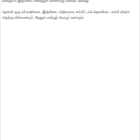
கொஞ்சம் இஞ்சியை சேர்த்துக் கொள்வது மிகவும் நல்லது.
ஆனால் ஒரு எச்சாpக்கை. இஞ்சியை அதிகமாக சாப்பிட்டால் தொண்டை கம்மி விடும்.
அதற்கு சர்க்கரையும், தேனும் மாற்றுப் பொருட்களாகும்.