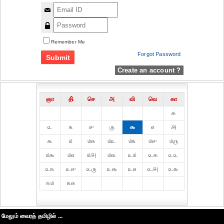
Remember Me
Forgot Password
Create an account ?
ஞா
தி்
செ
அ
வி
வெ
கா
௧
௨
௩
௪
௫
௬
௭
௮
௯
௰
௰௧
௰௨
௰௩
௰௪
௰௫
௰௬
௰௭
௰௮
௰௯
௨௰
௨௧
௨௨
௨௩
௨௪
௨௫
௨௬
௨௭
௨௮
௨௯
௩௰
௩௧
மேலும் வைரத் தமிழில் ...