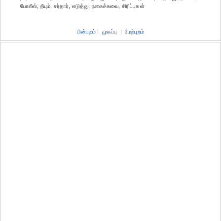
போலீஸ், நீயும், சர்தார், எடுத்து, நகைச்சுவை, சிரிப்புகள்
பின்புறம்
|
முகப்பு
|
மேற்புறம்