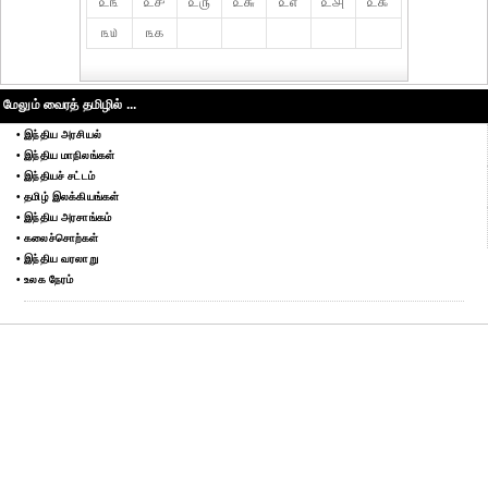
௨௩
௨௪
௨௫
௨௬
௨௭
௨௮
௨௯
௩௰
௩௧
மேலும் வைரத் தமிழில் ...
• இந்திய அரசியல்
• இந்திய மாநிலங்கள்
• இந்தியச் சட்டம்
• தமிழ் இலக்கியங்கள்
• இந்திய அரசாங்கம்
• கலைச்சொற்கள்
• இந்திய வரலாறு
• உலக நேரம்