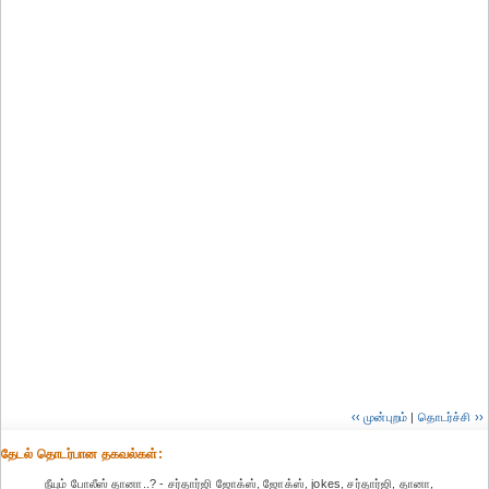
‹‹ முன்புறம்
|
தொடர்ச்சி ››
தேட‌ல் தொட‌ர்பான தகவ‌ல்க‌ள்:
நீயும் போலீஸ் தானா..? - சர்தார்ஜி ஜோக்ஸ், ஜோக்ஸ், jokes, சர்தார்ஜி, தானா,