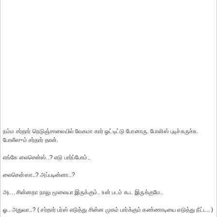
நம்ம சர்தார் நெடுஞ்சாலையில் வேகமா கார் ஓட்டிட்டு போனாரு. போலிஸ் புடிச்சுருச்சு.
போலீஸும் சர்தார் தான்.
எங்கே லைசென்ஸ்..? எடு பார்ப்போம்..
லைசென்ஸா..? அப்படின்னா..?
அட.. சின்னதா நாலு மூலையா இருக்கும்.. உன் படம் கூட இருக்குமே..
ஓ.. அதுவா..? ( சர்தார் பர்ஸ் எடுத்து சின்ன முகம் பார்க்கும் கண்ணாடியை எடுத்து நீட்ட.. )