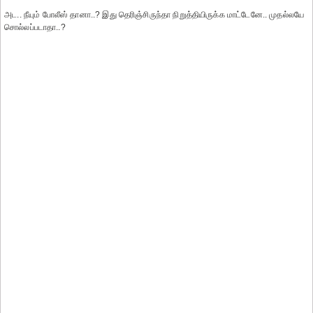
அட.. நீயும் போலீஸ் தானா..? இது தெரிஞ்சிருந்தா நிறுத்தியிருக்க மாட்டேனே.. முதல்லயே
சொல்லப்படாதா..?