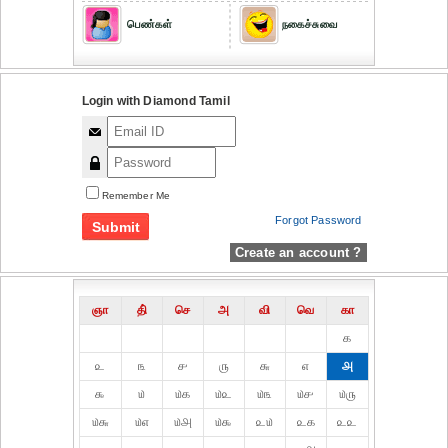
பெண்கள்
நகைச்சுவை
Login with Diamond Tamil
Remember Me
Forgot Password
Create an account ?
ஞா
தி்
செ
அ
வி
வெ
கா
௧
௨
௩
௪
௫
௬
௭
௮
௯
௰
௰௧
௰௨
௰௩
௰௪
௰௫
௰௬
௰௭
௰௮
௰௯
௨௰
௨௧
௨௨