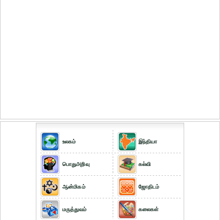
உலகம்
இந்தியா
பொதுஅறிவு
கல்வி
ஆன்மிகம்
ஜோதிடம்
மருத்துவம்
கலைகள்