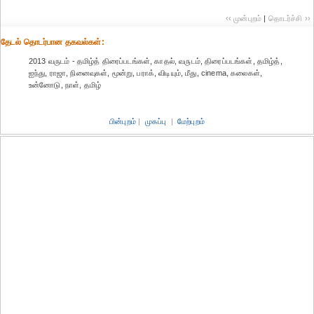
‹‹ முன்புறம்
|
தொடர்ச்சி ››
தேட‌ல் தொட‌ர்பான தகவ‌ல்க‌ள்:
2013 வருடம் - தமிழ்த் திரைப்படங்கள், காதல், வருடம், திரைப்படங்கள், தமிழ்த்,
ஐந்து, ராஜா, நினைவுகள், மூன்று, பராக், விடியும், மீது, cinema, கலைகள்,
உன்னோடு, நாள், தமிழ்
பின்புறம்
|
முகப்பு
|
மேற்புறம்