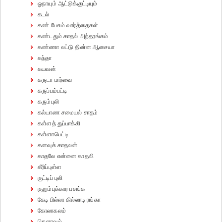
ஓநாயும் ஆட்டுக்குட்டியும்
கடல்
கண் பேசும் வார்த்தைகள்
கண்டதும் காதல் அந்தரங்கம்
கண்ணா லட்டு தின்ன ஆசையா
கந்தா
கயவன்
கருடா பார்வை
கருப்பம்பட்டி
கரும்புலி
கல்யாண சமையல் சாதம்
கள்ளத் துப்பாக்கி
கள்ளாபெட்டி
கனவுக் காதலன்
காதலே என்னை காதலி
கீரிப்புள்ள
குட்டிப் புலி
குறும்புக்கார பசங்க
கேடி பில்லா கில்லாடி ரங்கா
கோலாகலம்
கௌரவம்