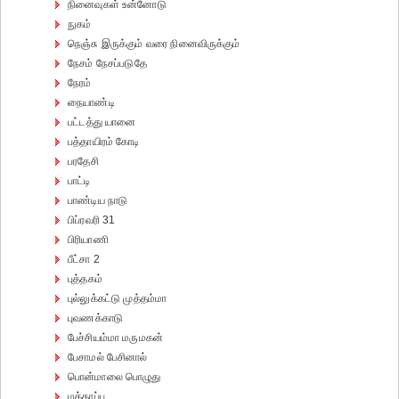
நினைவுகள் உன்னோடு
நுகம்
நெஞ்சு இருக்கும் வரை நினைவிருக்கும்
நேசம் நேசப்படுதே
நேரம்
நையாண்டி
பட்டத்து யானை
பத்தாயிரம் கோடி
பரதேசி
பாட்டி
பாண்டிய நாடு
பிப்ரவரி 31
பிரியாணி
பீட்சா 2
புத்தகம்
புல்லுக்கட்டு முத்தம்மா
புவணக்காடு
பேச்சியம்மா மருமகன்
பேசாமல் பேசினால்
பொன்மாலை பொழுது
மத்தாப்பு