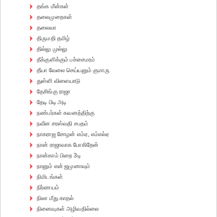
தங்க மீன்கள்
தலைமுறைகள்
தலைவா
திருமதி தமிழ்
தில்லு முல்லு
தீக்குளிக்கும் பச்சைமரம்
தீயா வேலை செய்யனும் குமாரு
துள்ளி விளையாடு
தேசிங்கு ராஜா
தேடி பிடி அடி
நண்பர்கள் கவனத்திற்கு
நவீன சரஸ்வதி சபதம்
நாகராஜ சோழன் எம்ஏ, எம்எல்ஏ
நான் ராஜாவாக போகிறேன்
நான்காம் பிறை 3டி
நானும் என் ஜமுனாவும்
நிமிடங்கள்
நிர்ணயம்
நிலா மீது காதல்
நினைவுகள் அழிவதில்லை