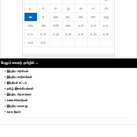
௨
௩
௪
௫
௬
௭
௮
௯
௰
௰௧
௰௨
௰௩
௰௪
௰௫
௰௬
௰௭
௰௮
௰௯
௨௰
௨௧
௨௨
௨௩
௨௪
௨௫
௨௬
௨௭
௨௮
௨௯
௩௰
௩௧
மேலும் வைரத் தமிழில் ...
• இந்திய அரசியல்
• இந்திய மாநிலங்கள்
• இந்தியச் சட்டம்
• தமிழ் இலக்கியங்கள்
• இந்திய அரசாங்கம்
• கலைச்சொற்கள்
• இந்திய வரலாறு
• உலக நேரம்