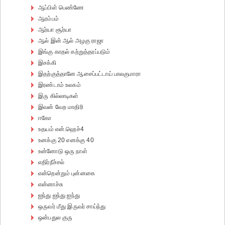
ஆப்பிள் பெண்ணே
ஆரம்பம்
ஆர்யா சூர்யா
ஆல் இன் ஆல் அழகு ராஜா
இங்கு காதல் கற்றுத்தரப்படும்
இசக்கி
இதற்குத்தானே ஆசைப்பட்டாய் பாலகுமாரா
இரண்டாம் உலகம்
இரு கில்லாடிகள்
இவன் வேற மாதிரி
ஈகோ
உதயம் என்.ஹெச்4
உனக்கு 20 எனக்கு 40
உன்னோடு ஒரு நாள்
எதிர்நீச்சல்
என்றென்றும் புன்னகை
என்னாச்சு
ஐந்து ஐந்து ஐந்து
ஒருவர் மீது இருவர் சாய்ந்து
ஒன்பதுல குரு