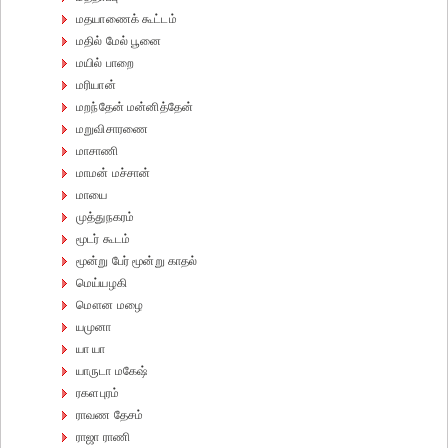
மதயாணைக் கூட்டம்
மதில் மேல் பூனை
மயில் பாறை
மரியான்
மறந்தேன் மன்னித்தேன்
மறுவிசாரணை
மாசாணி
மாமன் மச்சான்
மாயை
முத்துநகரம்
மூடர் கூடம்
மூன்று பேர் மூன்று காதல்
மெய்யழகி
மௌன மழை
யமுனா
யா யா
யாருடா மகேஷ்
ரகளபுரம்
ராவண தேசம்
ராஜா ராணி