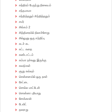
சத்திரம் பேருந்து நிலையம்
சந்தமாமா
சந்தித்ததும் சிந்தித்ததும்
சமர்
சிங்கம் 2
சித்திரையில் நிலாச்சோறு
சில்லுனு ஒரு சந்திப்பு
சுடச் சுட
சுட்ட கதை
சுண்டாட்டம்
சும்மா நச்சுனு இருக்கு
சுவடுகள்
சூது கவ்வும்
சென்னையில் ஒரு நாள்
சேட்டை
சொல்ல மாட்டேன்
சொன்னா புரியாது
சோக்காலி
டேவிட்
தகராறு