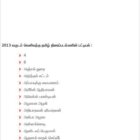
2013 வருடம் வெளிவந்த தமிழ் திரைப்படங்களின் பட்டியல் :
4
6
அஞ்சல் துறை
அடுத்தக் கட்டம்
அப்பாவுக்கு கலயாணம்
அமீரின் ஆதிபகவன்
அலெக்ஸ் பாண்டியன்
அழகான அழகி
அறியாதவன் புரியாதவன்
அன்பா அழகா
அன்னக்கொடி
ஆண்டவப் பெருமாள்
ஆதலால் காதல் செய்வீர்