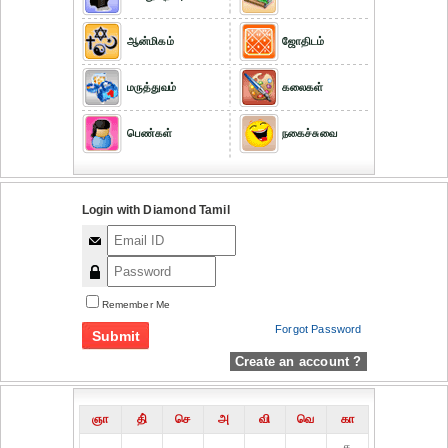
ஆன்மிகம்
ஜோதிடம்
மருத்துவம்
கலைகள்
பெண்கள்
நகைச்சுவை
Login with Diamond Tamil
Remember Me
Forgot Password
Create an account ?
ஞா
தி்
செ
அ
வி
வெ
கா
௧