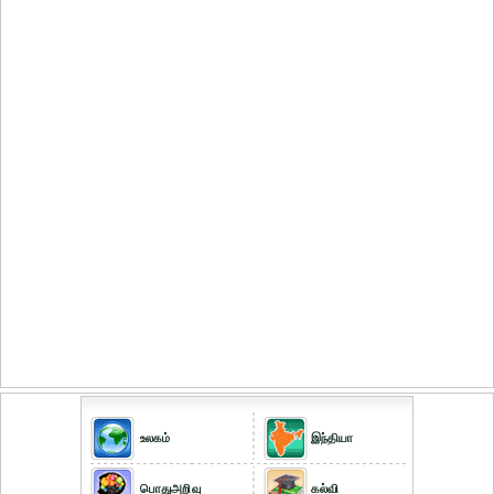
உலகம்
இந்தியா
பொதுஅறிவு
கல்வி