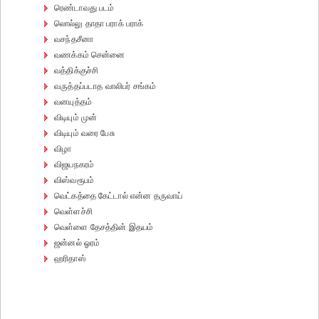
ரெண்டாவது படம்
லொல்லு தாதா பராக் பராக்
வசந்தசீனா
வணக்கம் சென்னை
வத்திக்குச்சி
வருத்தப்படாத வாலிபர் சங்கம்
வனயுத்தம்
விடியும் முன்
விடியும் வரை பேசு
விழா
விஜயநகரம்
விஸ்வரூபம்
வெட்கத்தை கேட்டால் என்ன தருவாய்
வெள்ளச்சி
வெள்ளை தேசத்தின் இதயம்
ஜன்னல் ஓரம்
ஹரிதாஸ்