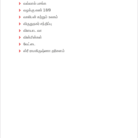
வவ்வால் பசங்க
வழக்கு எண் 18/9
வாலிபன் சுற்றும் உலகம்
விருதுநகர் சந்திப்பு
விளயாட வா
வின்மீன்கள்
வேட்டை
ஸ்ரீ ராமகிருஷ்ணா தரிசனம்