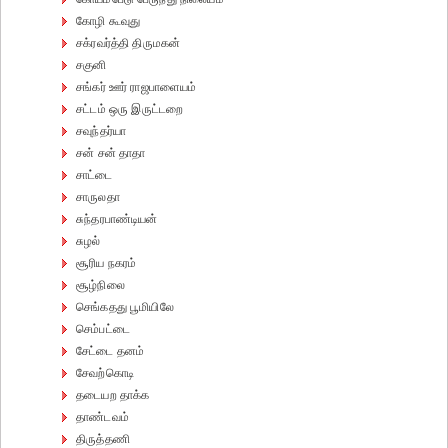
கோழி கூவுது
சக்ரவர்த்தி திருமகன்
சகுனி
சங்கர் ஊர் ராஜபாளையம்
சட்டம் ஒரு இருட்டறை
சவுந்தர்யா
சன் சன் தாதா
சாட்டை
சாருலதா
சுந்தரபாண்டியன்
சுழல்
சூரிய நகரம்
சூழ்நிலை
செங்கதது பூமியிலே
செம்பட்டை
சேட்டை தனம்
சேவற்கொடி
தடையற தாக்க
தாண்டவம்
திருத்தணி