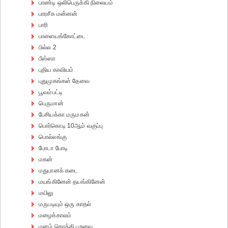
பாண்டி ஒலிபெருக்கி நிலையம்
பாரசீக மன்னன்
பாரி
பாளையங்கோட்டை
பில்ல 2
பீஸ்ஸா
புதிய காவியம்
புதுமுகங்கள் தேவை
பூவம்பட்டி
பெருமான்
பேசியக்கா மருமகன்
பொர்கொடி 10ஆம் வகுப்பு
பொல்லங்கு
போடா போடி
மகன்
மதுபானக் கடை
மயங்கினேன் தயங்கினேன்
மயிலு
மருபடியும் ஒரு காதல்
மழைக்காலம்
மனம் கொத்தி பறவை