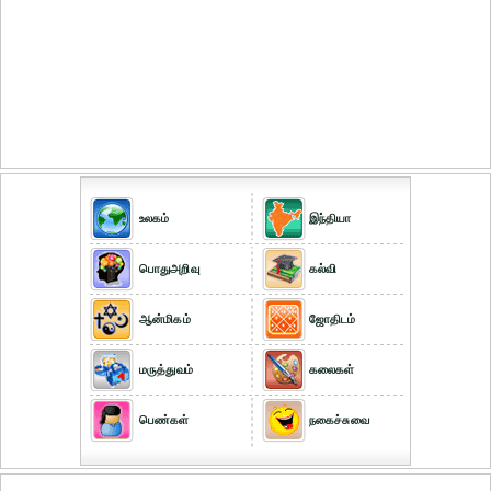
உலகம்
இந்தியா
பொதுஅறிவு
கல்வி
ஆன்மிகம்
ஜோதிடம்
மருத்துவம்
கலைகள்
பெண்கள்
நகைச்சுவை