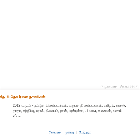
‹‹ முன்புறம்
|
தொடர்ச்சி ››
தேட‌ல் தொட‌ர்பான தகவ‌ல்க‌ள்:
2012 வருடம் - தமிழ்த் திரைப்படங்கள், வருடம், திரைப்படங்கள், தமிழ்த், காதல்,
தாதா, சந்திப்பு, பராக், நிலையம், நான், அன்புள்ள, cinema, கலைகள், உலகம்,
எப்படி
பின்புறம்
|
முகப்பு
|
மேற்புறம்