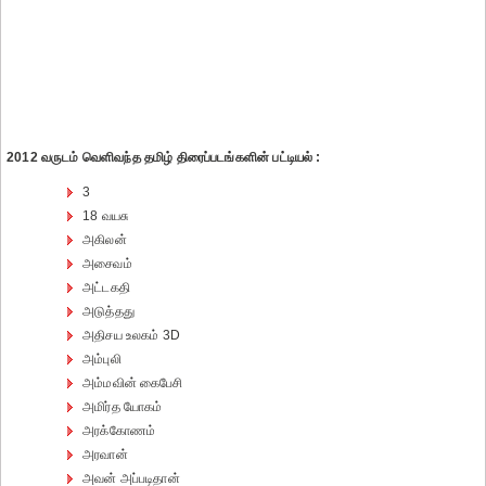
2012 வருடம் வெளிவந்த தமிழ் திரைப்படங்களின் பட்டியல் :
3
18 வயசு
அகிலன்
அசைவம்
அட்டகதி
அடுத்தது
அதிசய உலகம் 3D
அம்புலி
அம்மவின் கைபேசி
அமிர்த யோகம்
அரக்கோணம்
அரவான்
அவன் அப்படிதான்