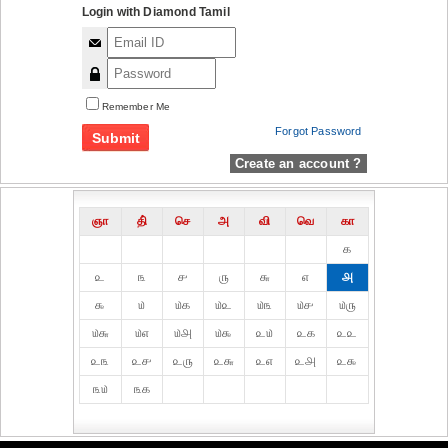
Login with Diamond Tamil
Remember Me
Forgot Password
Create an account ?
ஞா
தி்
செ
அ
வி
வெ
கா
௧
௨
௩
௪
௫
௬
௭
௮
௯
௰
௰௧
௰௨
௰௩
௰௪
௰௫
௰௬
௰௭
௰௮
௰௯
௨௰
௨௧
௨௨
௨௩
௨௪
௨௫
௨௬
௨௭
௨௮
௨௯
௩௰
௩௧