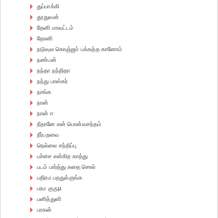
துப்பாக்கி
தூதுவன்
தேனி மாவட்டம்
தோனி
நடுவுல கொஞ்ஜம் பக்கத்த கானோம்
நண்பன்
நந்தா நந்திதா
நந்து பாஸ்கர்
நாங்க
நான்
நான் ஈ
நீதானே என் பொன்வசந்தம்
நீர்பறவை
நெல்லை சந்திப்பு
பச்சை என்கிற காத்து
படம் பார்த்து கதை சொல்
பதிரம பததுக்குங்க
பரம குருµ
பனித்துளி
பாகன்