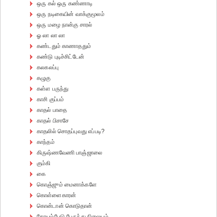
ஒரு கல் ஒரு கண்ணாடி
ஒரு நடிகையின் வாக்குமூலம்
ஒரு மழை நான்கு சாரல்
ஓ லா லா லா
கண்டதும் காணாததும்
கண்டு புடிச்சிட்டேன்
கலகலப்பு
கழுகு
கள்ள பருந்து
காசி குப்பம்
காதல் பாதை
காதல் பிசாசே
காதலில் சொதப்புவது எப்படி?
காந்தம்
கிருஷ்ணவேணி பாஞ்ஜாலை
கும்கி
கை
கொஞ்ஜும் மைனாக்களே
கொள்ளைகாரன்
கொன்டான் கொடுதான்
கோயம்பேடு பேருந்து நிலையம்