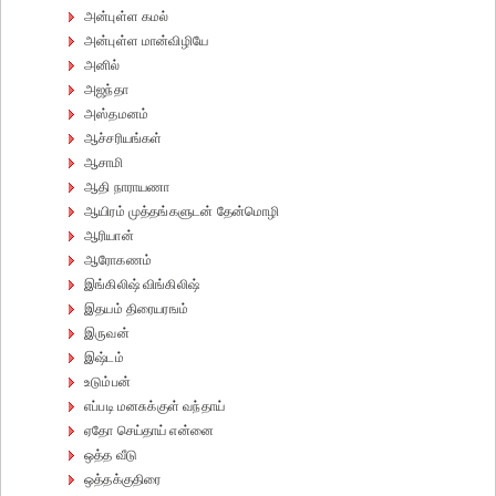
அன்புள்ள கமல்
அன்புள்ள மான்விழியே
அனில்
அஜந்தா
அஸ்தமனம்
ஆச்சரியங்கள்
ஆசாமி
ஆதி நாராயணா
ஆயிரம் முத்தங்களுடன் தேன்மொழி
ஆரியான்
ஆரோகணம்
இங்கிலிஷ் விங்கிலிஷ்
இதயம் திரையரஙம்
இருவன்
இஷ்டம்
உடும்பன்
எப்படி மனசுக்குள் வந்தாய்
ஏதோ செய்தாய் என்னை
ஒத்த வீடு
ஒத்தக்குதிரை