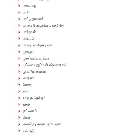
மன்னாரு
மாசி
மாட்டுதாவணி
மாலை பொழுதின் மயகதிலே
மாற்றான்
மிரட்டல்
மீராவுடன் கிருஷ்ணா
முகமூடி
முதல்வர் மகாத்மா
முப்பொழுதும் உன் கர்பனைகல்
முரட்டுக் காளை
மெரினா
மேதை
மை
யாருகு தெரியும்
யுகம்
ராட்டிணம்
லீலை
லொள்ளு தாதா பராக் பராக்
வச்சாதி