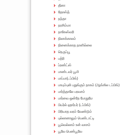
தீனா
தோஸ்த்
நந்தா
நரசிம்மா
நாகேஸ்வரி
நிலாக்காலம்
நினைக்காத நாளில்லை
நெருப்பூ
பத்ரி
ப்ரண்ட்ஸ்
பாண்டவர் பூமி
பாப்பா(டப்பிங்)
பாயும்புலி பதுங்கும் நாகம் (ஆங்கில டப்பிங்)
பார்த்தாலே பரவசம்
பார்வை ஒன்றே போதுமே
பியர்ல் ஹார்பர் (டப்பிங்)
பிரியாத வரம் வேண்டும்
புல்லானாலும் பெண்டாட்டி
பூவெல்லாம் உன் வாசம்
பூவே பெண்பூவே