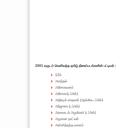
2001 வருடம் வெளிவந்த தமிழ் திரைப்படங்களின் பட்டியல் :
12பி
அசத்தல்
அசோகவனம்
அசோகா(டப்பிங்)
அதிரடிக் காதலன் (ஆங்கில டப்பிங்)
அர்ஜுனா (டப்பிங்)
அலைகடல் அழகிகள் (டப்பிங்)
அழகான நாட்கள்
அள்ளித்தந்த வானம்