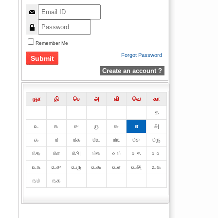
Remember Me
Forgot Password
Create an account ?
ஞா
தி்
செ
அ
வி
வெ
கா
௧
௨
௩
௪
௫
௬
௭
௮
௯
௰
௰௧
௰௨
௰௩
௰௪
௰௫
௰௬
௰௭
௰௮
௰௯
௨௰
௨௧
௨௨
௨௩
௨௪
௨௫
௨௬
௨௭
௨௮
௨௯
௩௰
௩௧