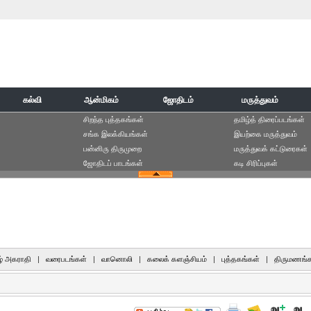
கல்வி
ஆன்மிகம்
ஜோதிடம்
மருத்துவம்
சிறந்த புத்தகங்கள்
தமிழ்த் திரைப்படங்கள்
சங்க இலக்கியங்கள்
இயற்கை மருத்துவம்
பன்னிரு திருமுறை
மருத்துவக் கட்டுரைகள்
ஜோதிடப் பாடங்கள்
கடி சிரிப்புகள்
் அகராதி
|
வரைபடங்கள்
|
வானொலி
|
கலைக் களஞ்சியம்
|
புத்தகங்கள்
|
திருமணங்க