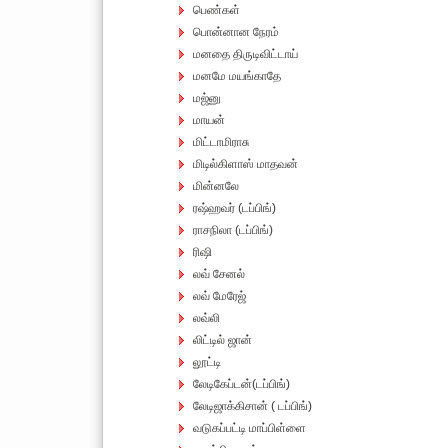
பெண்கள்
பொன்னான நேரம்
மனதை திருடிவிட்டாய்
மனமே மயங்காதே
மஜ்னு
மாயன்
மிட்டாமிராசு
மிடில்கிளாஸ் மாதவன்
மின்னலே
ரஷ்ஹவர் (டப்பிங்)
ராசநிலா (டப்பிங்)
ரிஷி
லவ் சேனல்
லவ் மேரேஜ்
லவ்லி
லிட்டில் ஜான்
லூட்டி
லேடிகேப்டன்(டப்பிங்)
லேடிஜாக்கிசான் ( டப்பிங்)
வடுகப்பட்டி மாப்பிள்ளை