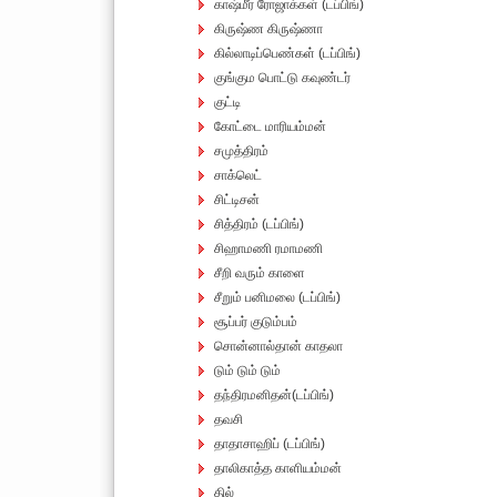
காஷ்மீர் ரோஜாக்கள் (டப்பிங்)
கிருஷ்ண கிருஷ்ணா
கில்லாடிப்பெண்கள் (டப்பிங்)
குங்கும பொட்டு கவுண்டர்
குட்டி
கோட்டை மாரியம்மன்
சமுத்திரம்
சாக்லெட்
சிட்டிசன்
சித்திரம் (டப்பிங்)
சிஹாமணி ரமாமணி
சீறி வரும் காளை
சீறும் பனிமலை (டப்பிங்)
சூப்பர் குடும்பம்
சொன்னால்தான் காதலா
டும் டும் டும்
தந்திரமனிதன்(டப்பிங்)
தவசி
தாதாசாஹிப் (டப்பிங்)
தாலிகாத்த காளியம்மன்
தில்