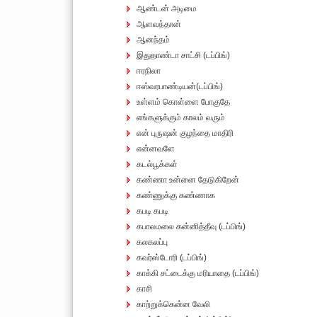
ஆண்டன் அடிமை
ஆளவந்தான்
ஆனந்தம்
இதுதாண்டா சாட்சி (டப்பிங்)
ஈரநிலா
ஈஸ்வரபாண்டியன்(டப்பிங்)
உள்ளம் கொள்ளை போகுதே
எங்களுக்கும் காலம் வரும்
என் புருஷன் குழந்தை மாதிரி
என்னவளே
கடல்பூக்கள்
கண்ணா உன்னை தேடுகிறேன்
கண்ணுக்கு கண்ணாக
கபடி கபடி
கபாலமலை கன்னித்தீவு (டப்பிங்)
கலகலப்பு
கவர்ஸ்டோரி (டப்பிங்)
காக்கி சட்டைக்கு மரியாதை (டப்பிங்)
காசி
காற்றுக்கென்ன வேலி