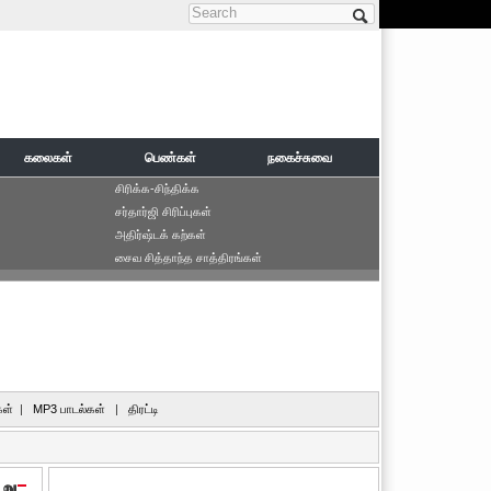
Search form
கலைகள்
பெண்கள்
நகைச்சுவை
சிரிக்க-சிந்திக்க
சர்தார்ஜி சிரிப்புகள்
அதிர்ஷ்டக் கற்கள்
சைவ சித்தாந்த சாத்திரங்கள்
ள்
|
MP3 பாடல்கள்
|
திரட்டி