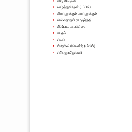
வாஞ்சிநாதன்
வாழ்த்துகிறேன் (டப்பிங்)
விண்ணுக்கும் மண்ணுக்கும்
விஸ்வநாதன் ராமமூர்த்தி
வீட்டோட மாப்பிள்ளை
வேதம்
ஸ்டார்
ஸ்நேக்ஸ் ரிவென்ஜ் (டப்பிங்)
ஸ்ரீராஜராஜேஸ்வரி