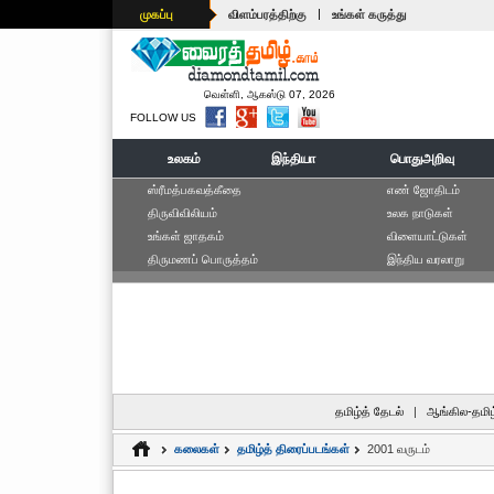
|
முகப்பு
விளம்பரத்திற்கு
உங்கள் கருத்து
வெள்ளி, ஆகஸ்டு 07, 2026
FOLLOW US
உலகம்
இந்தியா
பொதுஅறிவு
ஸ்ரீமத்பகவத்கீதை
எ‌ண் ஜோ‌திட‌ம்
திருவிவிலியம்
உலக நாடுகள்
உங்கள் ஜாதகம்
விளையாட்டுகள்
திருமணப் பொருத்தம்
இந்திய வரலாறு
தமிழ்த் தேடல்
|
ஆங்கில-தமிழ
கலைகள்
தமிழ்த் திரைப்படங்கள்
2001 வருடம்