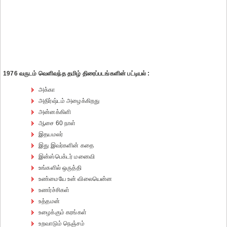
1976 வருடம் வெளிவந்த தமிழ் திரைப்படங்களின் பட்டியல் :
அக்கா
அதிர்ஷ்டம் அழைக்கிறது
அன்னக்கிளி
ஆசை 60 நாள்
இதயமலர்
இது இவர்களின் கதை
இன்ஸ்பெக்டர் மனைவி
உங்களில் ஒருத்தி
உண்மையே உன் விலையென்ன
உணர்ச்சிகள்
உத்தமன்
உழைக்கும் கரங்கள்
உறவாடும் நெஞ்சம்