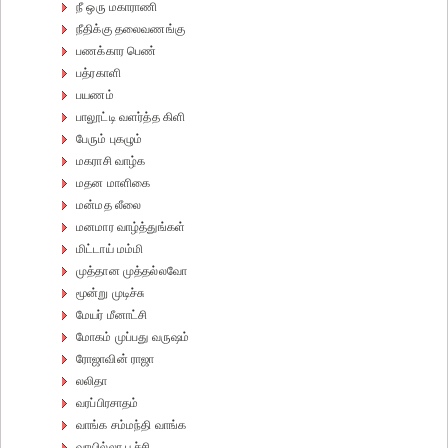
நீ ஒரு மகாராணி
நீதிக்கு தலைவணங்கு
பணக்கார பெண்
பத்ரகாளி
பயணம்
பாலூட்டி வளர்த்த கிளி
பேரும் புகழும்
மகராசி வாழ்க
மதன மாளிகை
மன்மத லீலை
மனமார வாழ்த்துங்கள்
மிட்டாய் மம்மி
முத்தான முத்தல்லவோ
மூன்று முடிச்சு
மேயர் மீனாட்சி
மோகம் முப்பது வருஷம்
ரோஜாவின் ராஜா
லலிதா
வரப்பிரசாதம்
வாங்க சம்மந்தி வாங்க
வாயில்லா பூச்சி