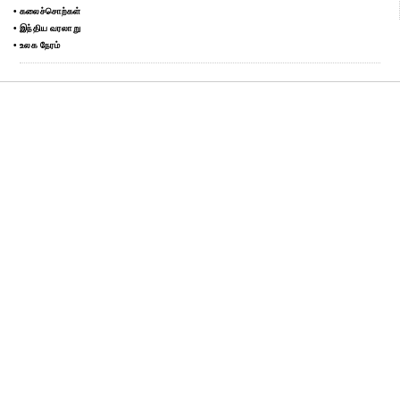
• கலைச்சொற்கள்
• இந்திய வரலாறு
• உலக நேரம்