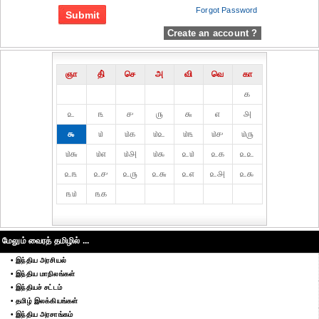
Forgot Password
Create an account ?
ஞா
தி்
செ
அ
வி
வெ
கா
௧
௨
௩
௪
௫
௬
௭
௮
௯
௰
௰௧
௰௨
௰௩
௰௪
௰௫
௰௬
௰௭
௰௮
௰௯
௨௰
௨௧
௨௨
௨௩
௨௪
௨௫
௨௬
௨௭
௨௮
௨௯
௩௰
௩௧
மேலும் வைரத் தமிழில் ...
• இந்திய அரசியல்
• இந்திய மாநிலங்கள்
• இந்தியச் சட்டம்
• தமிழ் இலக்கியங்கள்
• இந்திய அரசாங்கம்