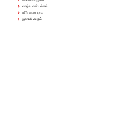
வாழ்வு என் பக்கம்
வீடு வரை உறவு
ஜானகி சபதம்