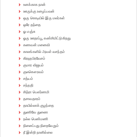
உனக்காக நான்
ஊருக்கு உழைப்பவன்
ஒரு கொடியில் இரு மலர்கள்
ஒரே தந்தை
ஓ மஞ்சு
ஓரு ஊதாப்பூ கண்சிமிட்டுகிறது
கணவன் மனைவி
காலங்களில் அவள் வசந்தம்
கிரஹபிரவேசம்
குமார விஜயம்
குலகௌரவம்
சத்யம்
சந்ததி
சித்ரா பௌர்ணமி
தசாவதாரம்
தாயில்லாக் குழந்தை
துணிவே துணை
நல்ல பெண்மணி
நினைப்பது நிறைவேறும்
நீ இன்றி நானில்லை