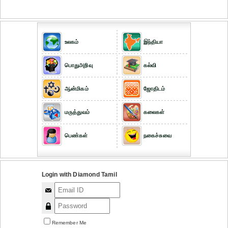
உலகம்
இந்தியா
பொதுஅறிவு
கல்வி
ஆன்மிகம்
ஜோதிடம்
மருத்துவம்
கலைகள்
பெண்கள்
நகைச்சுவை
Login with Diamond Tamil
Remember Me