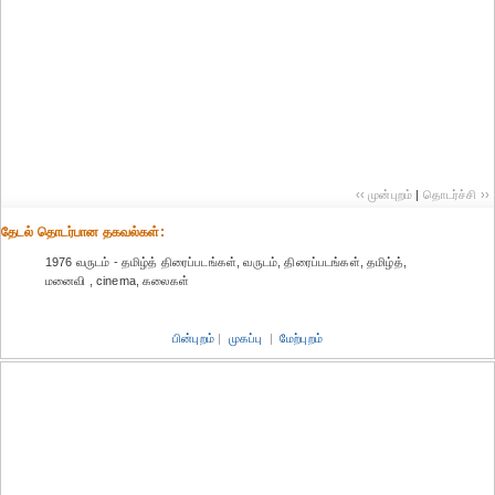
‹‹ முன்புறம்
|
தொடர்ச்சி ››
தேட‌ல் தொட‌ர்பான தகவ‌ல்க‌ள்:
1976 வருடம் - தமிழ்த் திரைப்படங்கள், வருடம், திரைப்படங்கள், தமிழ்த்,
மனைவி , cinema, கலைகள்
பின்புறம்
|
முகப்பு
|
மேற்புறம்