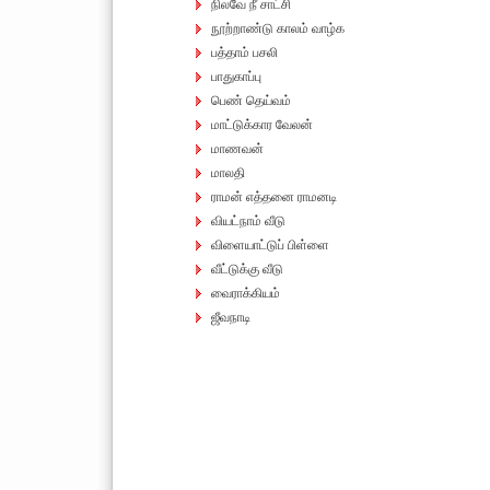
நிலவே நீ சாட்சி
நூற்றாண்டு காலம் வாழ்க
பத்தாம் பசலி
பாதுகாப்பு
பெண் தெய்வம்
மாட்டுக்கார வேலன்
மாணவன்
மாலதி
ராமன் எத்தனை ராமனடி
வியட்நாம் வீடு
விளையாட்டுப் பிள்ளை
வீட்டுக்கு வீடு
வைராக்கியம்
ஜீவநாடி