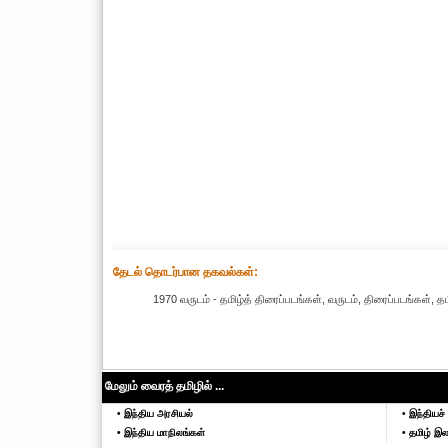
தேட‌ல் தொட‌ர்பான தகவ‌ல்க‌ள்:
1970 வருடம் - தமிழ்த் திரைப்படங்கள், வருடம், திரைப்படங்கள், 
மேலும் வைரத் தமிழில் ...
• இந்திய அரசியல்
• இந்தியச் 
• இந்திய மாநிலங்கள்
• தமிழ் இல