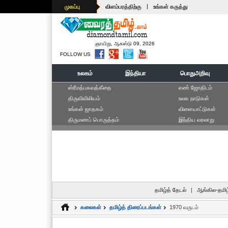
|
முகப்பு
விளம்பரத்திற்கு
உங்கள் கருத்து
ஞாயிறு, ஆகஸ்டு 09, 2026
FOLLOW US
உலகம்
இந்தியா
பொதுஅறிவு
ஸ்ரீமத்பகவத்கீதை
எ‌ண் ஜோ‌திட‌ம்
திருவிவிலியம்
உலக நாடுகள்
உங்கள் ஜாதகம்
விளையாட்டுகள்
திருமணப் பொருத்தம்
இந்திய வரலாறு
தமிழ்த் தேடல்
|
ஆங்கில-தமிழ
கலைகள்
தமிழ்த் திரைப்படங்கள்
1970 வருடம்