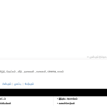
‹‹ முன்புறம்
|
தொடர்
தமிழ்த், தெய்வம் , வீடு , தலைவன் , கலைகள், cinema, காலம்
பின்புறம்
|
முகப்பு
|
மேற்புறம்
சட்டம்
• இந்திய அரசாங்கம்
க்கியங்கள்
• கலைச்சொற்கள்