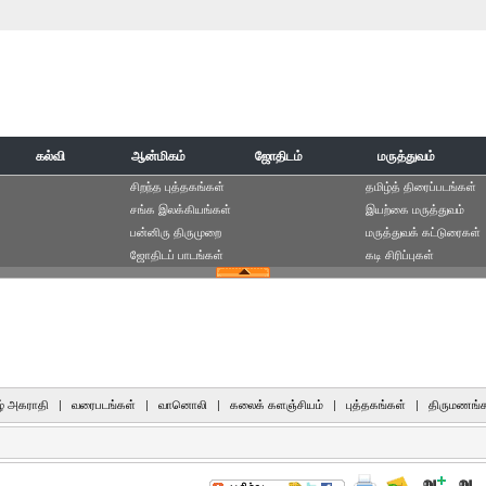
கல்வி
ஆன்மிகம்
ஜோதிடம்
மருத்துவம்
சிறந்த புத்தகங்கள்
தமிழ்த் திரைப்படங்கள்
சங்க இலக்கியங்கள்
இயற்கை மருத்துவம்
பன்னிரு திருமுறை
மருத்துவக் கட்டுரைகள்
ஜோதிடப் பாடங்கள்
கடி சிரிப்புகள்
் அகராதி
|
வரைபடங்கள்
|
வானொலி
|
கலைக் களஞ்சியம்
|
புத்தகங்கள்
|
திருமணங்க