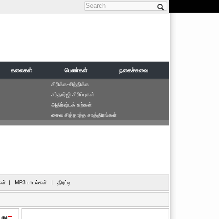
Search form
கலைகள்
பெண்கள்
நகைச்சுவை
சிரிக்க-சிந்திக்க
சர்தார்ஜி சிரிப்புகள்
அதிர்ஷ்டக் கற்கள்
சைவ சித்தாந்த சாத்திரங்கள்
ள்
|
MP3 பாடல்கள்
|
திரட்டி