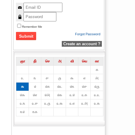
Remember Me
Forgot Password
Create an account ?
ஞா
தி்
செ
அ
வி
வெ
கா
௧
௨
௩
௪
௫
௬
௭
௮
௯
௰
௰௧
௰௨
௰௩
௰௪
௰௫
௰௬
௰௭
௰௮
௰௯
௨௰
௨௧
௨௨
௨௩
௨௪
௨௫
௨௬
௨௭
௨௮
௨௯
௩௰
௩௧