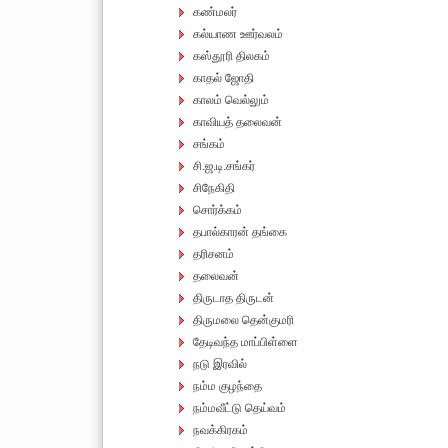
கண்மலர்
கல்யாண ஊர்வலம்
கஸ்தூரி திலகம்
காதல் ஜோதி
காலம் வெல்லும்
காவியத் தலைவன்
சங்கம்
சி.ஜ.டி.சங்கர்
சிநேகிதி
சொர்க்கம்
தபால்காரன் தங்கை
தரிசனம்
தலைவன்
திருடாத திருடன்
திருமலை தென்குமரி
தேடிவந்த மாப்பிள்ளை
நடு இரவில்
நம்ம குழந்தை
நம்மவீட்டு தெய்வம்
நவக்கிரகம்