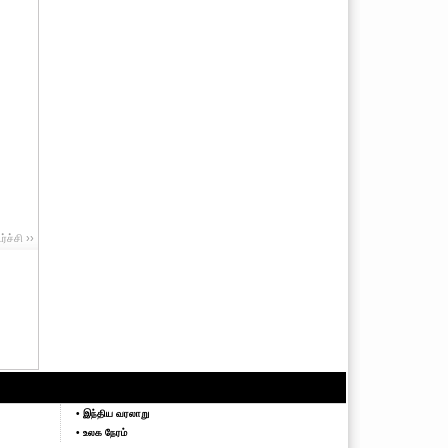
ச்சி ››
• இந்திய வரலாறு
• உலக நேரம்