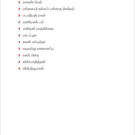
மகாவீர பீமன்
மங்கையர் உள்ளம் மங்காத செல்வம்
மடாதிபதி மகள்
மணிமண்டபம்
மனிதன் மாறவில்லை
மாடப்புறா
ராணி சம்யுக்தா
வடிவுக்கு வளைகாப்பு
வளர் பிறை
விக்ரமாதித்தன்
வீரத்திருமகன்