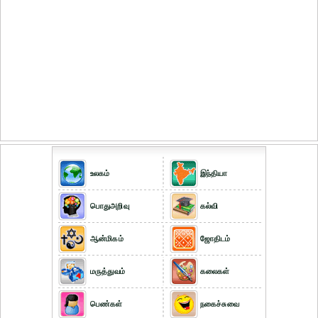
உலகம்
இந்தியா
பொதுஅறிவு
கல்வி
ஆன்மிகம்
ஜோதிடம்
மருத்துவம்
கலைகள்
பெண்கள்
நகைச்சுவை