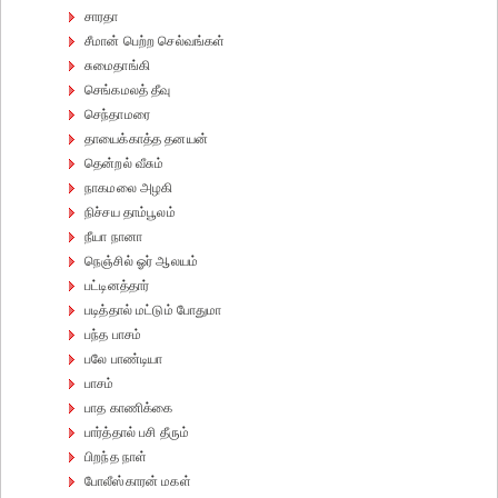
சாரதா
சீமான் பெற்ற செல்வங்கள்
சுமைதாங்கி
செங்கமலத் தீவு
செந்தாமரை
தாயைக்காத்த தனயன்
தென்றல் வீசும்
நாகமலை அழகி
நிச்சய தாம்பூலம்
நீயா நானா
நெஞ்சில் ஓர் ஆலயம்
பட்டினத்தார்
படித்தால் மட்டும் போதுமா
பந்த பாசம்
பலே பாண்டியா
பாசம்
பாத காணிக்கை
பார்த்தால் பசி தீரும்
பிறந்த நாள்
போலீஸ்காரன் மகள்