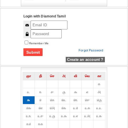
Login with Diamond Tamil
Remember Me
Forgot Password
Create an account ?
ஞா
தி்
செ
அ
வி
வெ
கா
௧
௨
௩
௪
௫
௬
௭
௮
௯
௰
௰௧
௰௨
௰௩
௰௪
௰௫
௰௬
௰௭
௰௮
௰௯
௨௰
௨௧
௨௨
௨௩
௨௪
௨௫
௨௬
௨௭
௨௮
௨௯
௩௰
௩௧