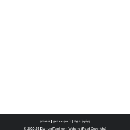
நாங்கள்
|
தள வரைபடம்
|
தொடர்புக்கு
© 2020-25 DiamondTamil.com Website (
Read Copyright
)