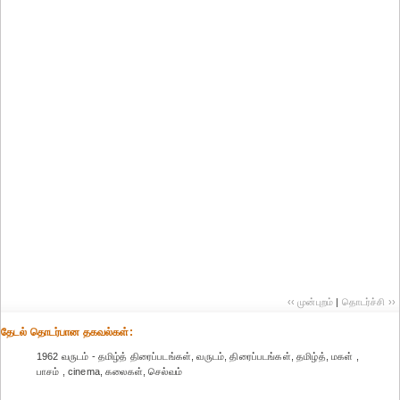
‹‹ முன்புறம்
|
தொடர்ச்சி ››
தேட‌ல் தொட‌ர்பான தகவ‌ல்க‌ள்:
1962 வருடம் - தமிழ்த் திரைப்படங்கள், வருடம், திரைப்படங்கள், தமிழ்த், மகள் ,
பாசம் , cinema, கலைகள், செல்வம்