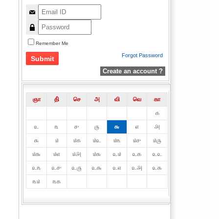
Remember Me
Forgot Password
Create an account ?
ஞா
தி்
செ
அ
வி
வெ
கா
௧
௨
௩
௪
௫
௬
௭
௮
௯
௰
௰௧
௰௨
௰௩
௰௪
௰௫
௰௬
௰௭
௰௮
௰௯
௨௰
௨௧
௨௨
௨௩
௨௪
௨௫
௨௬
௨௭
௨௮
௨௯
௩௰
௩௧