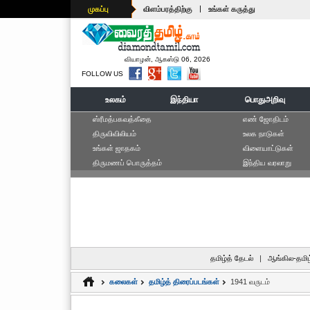
|
முகப்பு
விளம்பரத்திற்கு
உங்கள் கருத்து
வியாழன், ஆகஸ்டு 06, 2026
FOLLOW US
உலகம்
இந்தியா
பொதுஅறிவு
ஸ்ரீமத்பகவத்கீதை
எ‌ண் ஜோ‌திட‌ம்
திருவிவிலியம்
உலக நாடுகள்
உங்கள் ஜாதகம்
விளையாட்டுகள்
திருமணப் பொருத்தம்
இந்திய வரலாறு
தமிழ்த் தேடல்
|
ஆங்கில-தமிழ
கலைகள்
தமிழ்த் திரைப்படங்கள்
1941 வருடம்