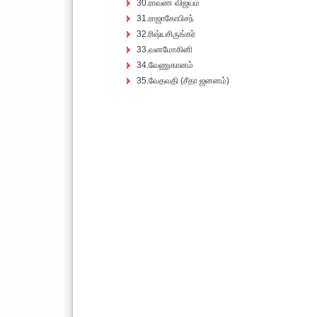
30.ராவண விஜயம்
31.ராஜாகோபிசந்
32.ரிஷ்யசிருங்கர்
33.வனமோகினி
34.வேணுகானம்
35.வேதவதி (சீதா ஜனனம்)