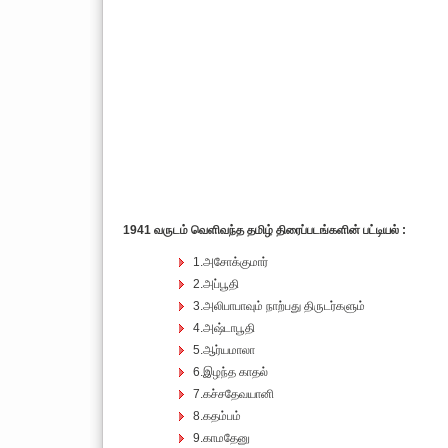
1941 வருடம் வெளிவந்த தமிழ் திரைப்படங்களின் பட்டியல் :
1.அசோக்குமார்
2.அப்பூதி
3.அலிபாபாவும் நாற்பது திருடர்களும்
4.அஷ்டாபூதி
5.ஆர்யமாலா
6.இழந்த காதல்
7.கச்சதேவயானி
8.கதம்பம்
9.காமதேனு