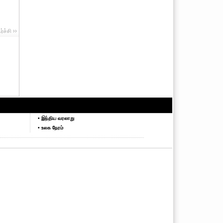
ச்சி ››
• இந்திய வரலாறு
• உலக நேரம்