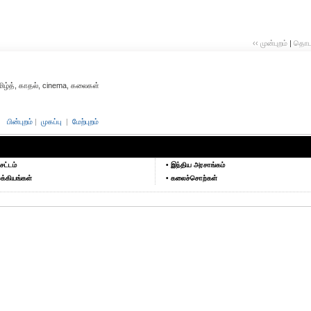
‹‹ முன்புறம்
|
தொடர்
தமிழ்த், காதல், cinema, கலைகள்
பின்புறம்
|
முகப்பு
|
மேற்புறம்
சட்டம்
• இந்திய அரசாங்கம்
க்கியங்கள்
• கலைச்சொற்கள்