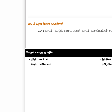
தேட‌ல் தொட‌ர்பான தகவ‌ல்க‌ள்:
1941 வருடம் - தமிழ்த் திரைப்படங்கள், வருடம், திரைப்படங்கள், 
மேலும் வைரத் தமிழில் ...
• இந்திய அரசியல்
• இந்தியச் 
• இந்திய மாநிலங்கள்
• தமிழ் இல