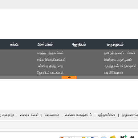
கல்வி
ஆன்மிகம்
ஜோதிடம்
மருத்துவம்
சிறந்த புத்தகங்கள்
தமிழ்த் திரைப்படங்கள்
சங்க இலக்கியங்கள்
இயற்கை மருத்துவம்
பன்னிரு திருமுறை
மருத்துவக் கட்டுரைகள்
ஜோதிடப் பாடங்கள்
கடி சிரிப்புகள்
் அகராதி
|
வரைபடங்கள்
|
வானொலி
|
கலைக் களஞ்சியம்
|
புத்தகங்கள்
|
திருமணங்க