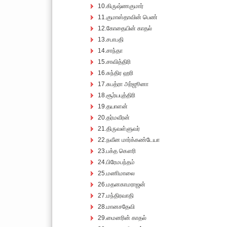
10.கிருஷ்ணகுமார்
11.குமாஸ்தாவின் பெண்
12.கோதையின் காதல்
13.சபாபதி
14.சாந்தா
15.சாவித்திரி
16.சுந்திர ஹரி
17.சுபத்ரா அர்ஜூனா
18.சூர்யபுத்திரி
19.தயாளன்
20.தர்மவீரன்
21.திருவள்ளுவர்
22.நவீன மார்க்கண்டேயா
23.பக்த கௌரி
24.பிரேமபந்தம்
25.மணிமாலை
26.மதனகாமராஜன்
27.மந்திரவாதி
28.மானசதேவி
29.மைனரின் காதல்