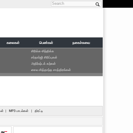
Search form
கலைகள்
பெண்கள்
நகைச்சுவை
சிரிக்க-சிந்திக்க
சர்தார்ஜி சிரிப்புகள்
அதிர்ஷ்டக் கற்கள்
சைவ சித்தாந்த சாத்திரங்கள்
ள்
|
MP3 பாடல்கள்
|
திரட்டி