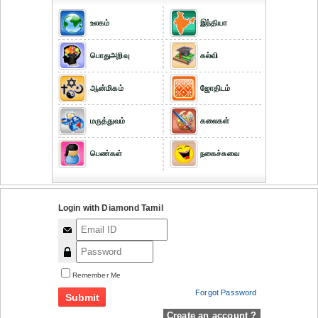
உலகம்
இந்தியா
பொதுஅறிவு
கல்வி
ஆன்மிகம்
ஜோதிடம்
மருத்துவம்
கலைகள்
பெண்கள்
நகைச்சுவை
Login with Diamond Tamil
Remember Me
Forgot Password
Create an account ?