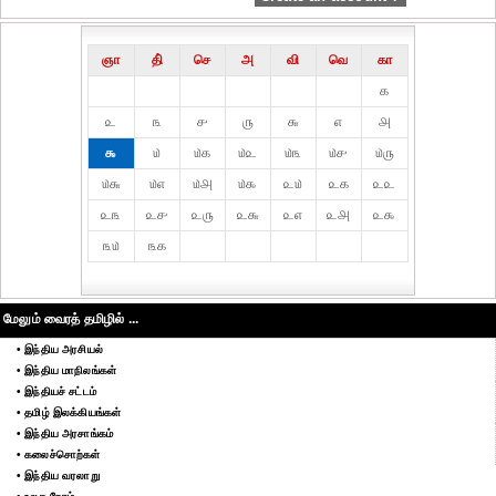
ஞா
தி்
செ
அ
வி
வெ
கா
௧
௨
௩
௪
௫
௬
௭
௮
௯
௰
௰௧
௰௨
௰௩
௰௪
௰௫
௰௬
௰௭
௰௮
௰௯
௨௰
௨௧
௨௨
௨௩
௨௪
௨௫
௨௬
௨௭
௨௮
௨௯
௩௰
௩௧
மேலும் வைரத் தமிழில் ...
• இந்திய அரசியல்
• இந்திய மாநிலங்கள்
• இந்தியச் சட்டம்
• தமிழ் இலக்கியங்கள்
• இந்திய அரசாங்கம்
• கலைச்சொற்கள்
• இந்திய வரலாறு