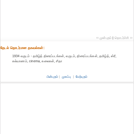
‹‹ முன்புறம்
|
தொடர்ச்சி ››
தேட‌ல் தொட‌ர்பான தகவ‌ல்க‌ள்:
1934 வருடம் - தமிழ்த் திரைப்படங்கள், வருடம், திரைப்படங்கள், தமிழ்த், ஸ்ரீ,
கல்யாணம், cinema, கலைகள், சீதா
பின்புறம்
|
முகப்பு
|
மேற்புறம்