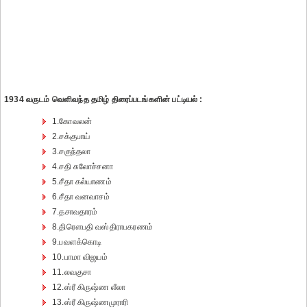
1934 வருடம் வெளிவந்த தமிழ் திரைப்படங்களின் பட்டியல் :
1.கோவலன்
2.சக்குபாய்
3.சகுந்தலா
4.சதி சுலோச்சனா
5.சீதா கல்யாணம்
6.சீதா வனவாசம்
7.தசாவதாரம்
8.திரௌபதி வஸ்திராபகரணம்
9.பவளக்கொடி
10.பாமா விஜயம்
11.லவகுசா
12.ஸ்ரீ கிருஷ்ண லீலா
13.ஸ்ரீ கிருஷ்ணமுராரி