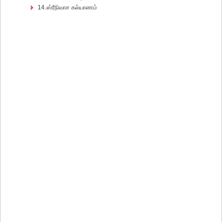
14.ஸ்ரீநிவாச கல்யாணம்