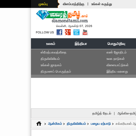
|
முகப்பு
விளம்பரத்திற்கு
உங்கள் கருத்து
வெள்ளி, ஆகஸ்டு 07, 2026
FOLLOW US
உலகம்
இந்தியா
பொதுஅறிவு
ஸ்ரீமத்பகவத்கீதை
எ‌ண் ஜோ‌திட‌ம்
திருவிவிலியம்
உலக நாடுகள்
உங்கள் ஜாதகம்
விளையாட்டுகள்
திருமணப் பொருத்தம்
இந்திய வரலாறு
தமிழ்த் தேடல்
|
ஆங்கில-தமிழ
ஆன்மிகம்
திருவிவிலியம்
பழைய ஏற்பாடு
சக்கரியாஸ் 