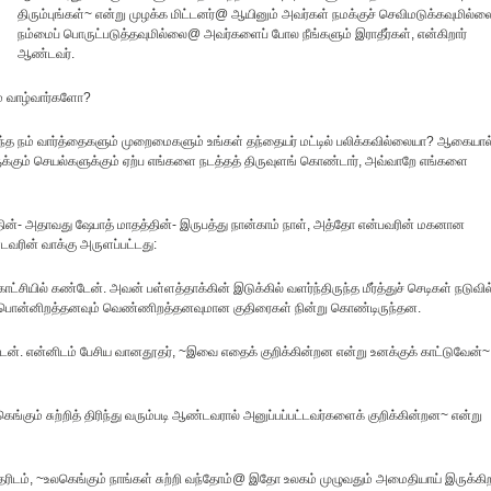
திரும்புங்கள்~ என்று முழக்க மிட்டனர்@ ஆயினும் அவர்கள் நமக்குச் செவிமடுக்கவுமில்
நம்மைப் பொருட்படுத்தவுமில்லை@ அவர்களைப் போல நீங்களும் இராதீர்கள், என்கிறார்
ஆண்டவர்.
ம் வாழ்வார்களோ?
ந்த நம் வார்த்தைகளும் முறைமைகளும் உங்கள் தந்தையர் மட்டில் பலிக்கவில்லையா? ஆகையால
்கும் செயல்களுக்கும் ஏற்ப எங்களை நடத்தத் திருவுளங் கொண்டார், அவ்வாறே எங்களை
தின்- அதாவது ஷேபாத் மாதத்தின்- இருபத்து நான்காம் நாள், அத்தோ என்பவரின் மகனான
வரின் வாக்கு அருளப்பட்டது:
ியில் கண்டேன். அவன் பள்ளத்தாக்கின் இடுக்கில் வளர்ந்திருந்த மீர்த்துச் செடிகள் நடுவில
ும் பொன்னிறத்தனவும் வெண்ணிறத்தனவுமான குதிரைகள் நின்று கொண்டிருந்தன.
ன். என்னிடம் பேசிய வானதூதர், ~இவை எதைக் குறிக்கின்றன என்று உனக்குக் காட்டுவேன்~
ெங்கும் சுற்றித் திரிந்து வரும்படி ஆண்டவரால் அனுப்பப்பட்டவர்களைக் குறிக்கின்றன~ என்று
தரிடம், ~உலகெங்கும் நாங்கள் சுற்றி வந்தோம்@ இதோ உலகம் முழுவதும் அமைதியாய் இருக்கி