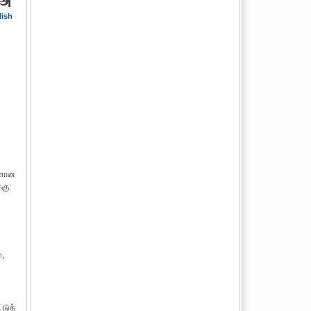
lish
கனான
கு:
்,
டுத்