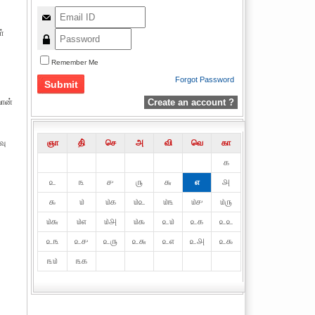
ள்
Remember Me
Forgot Password
யோன்
Create an account ?
வு
ஞா
தி்
செ
அ
வி
வெ
கா
௧
௨
௩
௪
௫
௬
௭
௮
௯
௰
௰௧
௰௨
௰௩
௰௪
௰௫
௰௬
௰௭
௰௮
௰௯
௨௰
௨௧
௨௨
௨௩
௨௪
௨௫
௨௬
௨௭
௨௮
௨௯
௩௰
௩௧