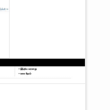
ச்சி ››
• இந்திய வரலாறு
• உலக நேரம்