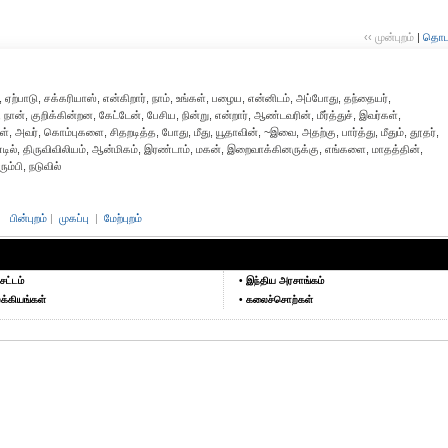
‹‹ முன்புறம்
|
தொடர்
்பாடு, சக்கரியாஸ், என்கிறார், நாம், உங்கள், பழைய, என்னிடம், அப்போது, தந்தையர்,
், குறிக்கின்றன, கேட்டேன், பேசிய, நின்று, என்றார், ஆண்டவரின், மீர்த்துச், இவர்கள்,
, அவர், கொம்புகளை, சிதறடித்த, போது, மீது, யூதாவின், ~இவை, அதற்கு, பார்த்து, மீதும், தூதர்,
ில், திருவிவிலியம், ஆன்மிகம், இரண்டாம், மகன், இறைவாக்கினருக்கு, எங்களை, மாதத்தின்,
்பி, நடுவில்
பின்புறம்
|
முகப்பு
|
மேற்புறம்
சட்டம்
• இந்திய அரசாங்கம்
க்கியங்கள்
• கலைச்சொற்கள்