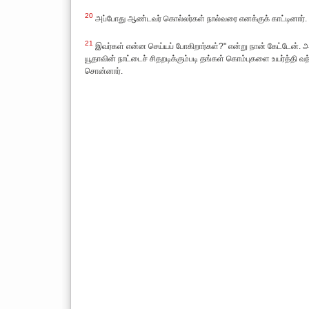
20
அப்போது ஆண்டவர் கொல்லர்கள் நால்வரை எனக்குக் காட்டினார்.
21
இவர்கள் என்ன செய்யப் போகிறார்கள்?" என்று நான் கேட்டேன்
யூதாவின் நாட்டைச் சிதறடிக்கும்படி தங்கள் கொம்புகளை உயர்த்தி
சொன்னார்.