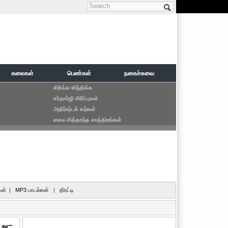
Search form
கலைகள்
பெண்கள்
நகைச்சுவை
சிரிக்க-சிந்திக்க
சர்தார்ஜி சிரிப்புகள்
அதிர்ஷ்டக் கற்கள்
சைவ சித்தாந்த சாத்திரங்கள்
ள்
|
MP3 பாடல்கள்
|
திரட்டி