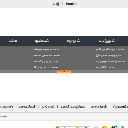
|
தமிழ்
English
கல்வி
ஆன்மிகம்
ஜோதிடம்
மருத்துவம்
சிறந்த புத்தகங்கள்
தமிழ்த் திரைப்படங்கள்
சங்க இலக்கியங்கள்
இயற்கை மருத்துவம்
பன்னிரு திருமுறை
மருத்துவக் கட்டுரைகள்
ஜோதிடப் பாடங்கள்
கடி சிரிப்புகள்
் அகராதி
|
வரைபடங்கள்
|
வானொலி
|
கலைக் களஞ்சியம்
|
புத்தகங்கள்
|
திருமணங்க
ஆகமம்