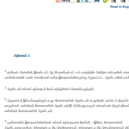
Read in Eng
அதிகாரம் 1
1
தாரியுஸ் அரசனின் இரண்டாம் ஆட்சியாண்டில் எட்டாம் மாதத்தில் அத்தோ என்பவரின் ம
பராக்கியாவின் மகன் சக்கரியாஸ் என்ற இறைவாக்கினருக்கு அருளப்பட்ட ஆண்டவரின் வாக்
2
ஆண்டவர் உங்கள் தந்தையர் மேல் கடுஞ்சினம் கொண்டிருந்தார்.
3
ஆதலால் நீ இம்மக்களுக்குக் கூறு: சேனைகளின் ஆண்டவர் கூறுகிறார்: நம்மிடம் திரும்பி
வாருங்கள், என்கிறார் சேனைகளின் ஆண்டவர்@ அப்போது நாமும் உங்கள்பால் திரும்புவோம
என்கிறார் சேனைகளின் ஆண்டவர்.
4
முன்னாளில் இறைவாக்கினர்கள் உங்கள் தந்தையரை நோக்கி, ~இதோ, சேனைகளின்
ஆண்டவரது வாக்கு: உங்களுடைய தீய நெறிகளையும், உங்களுடைய தீய செயல்களையும் விட்