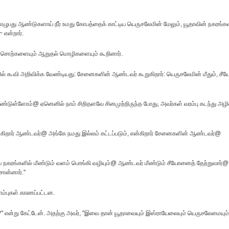
து ஆண்டுகளாய் நீர் உமது கோபத்தைக் காட்டிய யெருசலேமின் மேலும், யூதாவின் நகரங்க
 என்றார்.
ன்சொற்களையும் ஆறுதல் மொழிகளையும் கூறினார்.
ரலில் கூவி அறிவிக்க வேண்டியது: சேனைகளின் ஆண்டவர் கூறுகிறார்: யெருசலேமின் மீதும், சீ
ண்டுள்ளோம்@ ஏனெனில் நாம் சிறிதளவே சினமுற்றிருந்த போது, அவர்கள் வரம்பு கடந்து அழி
ன்கிறார் ஆண்டவர்@ அங்கே நமது இல்லம் கட்டப்படும், என்கிறார் சேனைகளின் ஆண்டவர்@
ய நகரங்களில் மீண்டும் வளம் பொங்கி வழியும்@ ஆண்டவர் மீண்டும் சீயோனைத் தேற்றுவார்@
சொன்னார்."
ொம்புகள் காணப்பட்டன.
ன?" என்று கேட்டேன். அதற்கு அவர், "இவை தான் யூதாவையும் இஸ்ராயேலையும் யெருசலேமையும்