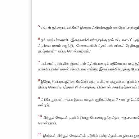
5
உங்கள் தந்தையர் எங்கே? இறைவாக்கினர்களும் என்றென்றைக்கு
6
நம் ஊழியர்களாகிய இறைவாக்கினர்களுக்கு நாம் கட்டளையிட்டிரு
அவர்கள் மனம் வருந்தி, ~சேனைகளின் ஆண்டவர் எங்கள் நெறிகளுக
நடத்தினார்~ என்று சொன்னார்கள்."
7
மன்னன் தாரியுசின் இரண்டாம் ஆட்சியாண்டில் பதினோராம் மாதத்
பராக்கியாவின் மகன் சக்கரியாஸ் என்கிற இறைவாக்கினருக்கு ஆண்ட
8
இதோ, சிவப்புக் குதிரை மேலேறி வந்த மனிதன் ஒருவனை இரவில் காட்ச
நின்று கொண்டிருந்தான்@ அவனுக்குப் பின்னால் செந்நிறத்தனவ
9
அப்போது நான், ~ஐயா இவை எதைக் குறிக்கின்றன?~ என்று கேட்டே
என்றார்.
10
மீர்த்துச் செடிகள் நடிவில் நின்று கொண்டிருந்த ஆள், ~இவை உலக
சொன்னான்.
11
இவர்கள் மீர்த்துச் செடிகளின் நடுவில் நின்ற ஆண்டவருடைய தூ