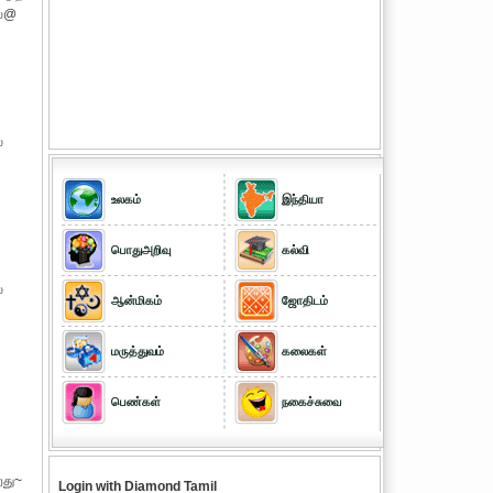
லை@
்
உலகம்
இந்தியா
பொதுஅறிவு
கல்வி
்
ஆன்மிகம்
ஜோதிடம்
மருத்துவம்
கலைகள்
பெண்கள்
நகைச்சுவை
றது~
Login with Diamond Tamil