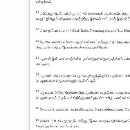
என்றார்கள்.
12
அப்போது ஆண்டவரின் தூதர், ~சேனைகளின் ஆண்டவரே, இந்த எழுப
மேலும் இன்னும் எத்தனை காலத்திற்கு இரக்கம் காட்டாமல் இருப்பீர்?~
13
அதற்கு ஆண்டவர் என்னிடம் பேசிக் கொண்டிருந்த தூதரிடம் இ
14
ஆகவே, என்னிடம் பேசிய தூதர் என்னைப் பார்த்து, ~நீ உரத்த கு
மீதும் நாம் மிகுந்த அன்பார்வம் கொண்டிருக்கிறோம்.
15
ஆனால் இன்பமாய் வாழ்கின்ற புறவினத்தார் மீது கடுஞ்சினம் கொ
செய்தனர்.
16
ஆதலால் பரிவோடு நாம் யெருசலேமுக்குத் திரும்பி வருவோம், எ
யெருசலேமின் மீது அளவுநூல் பிடிக்கப்படும்.
17
மறுபடியும் அறிவி: சேனைகளின் ஆண்டவர் கூறுகிறார்: நம்முடை
யெருசலேமைத் திரும்பவும் தேர்ந்துகொள்ளுவார்~ என்று சொல்லச் 
18
பின்பு நான் கண்களை உயர்த்திப் பார்த்த போது, இதோ, நான்கு க
19
என்னிடம் பேசிய தூதரைப் பார்த்து, "இவை எதைக் குறிக்கின்ற
சிதறடித்த கொம்புகள்" என்றார்.