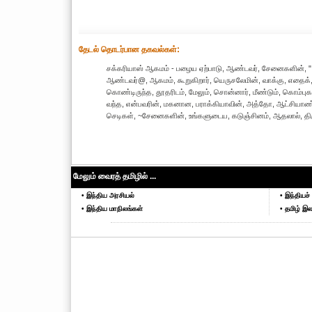
தேட‌ல் தொட‌ர்பான தகவ‌ல்க‌ள்:
சக்கரியாஸ் ஆகமம் - பழைய ஏற்பாடு, ஆண்டவர், சேனைகளின், ", ஏற
ஆண்டவர்@, ஆகமம், கூறுகிறார், யெருசலேமின், வாக்கு, எதைக், நான
கொண்டிருந்த, தூதரிடம், மேலும், சொன்னார், மீண்டும், கொம்புகள்
வந்த, என்பவரின், மகனான, பராக்கியாவின், அத்தோ, ஆட்சியாண்ட
செடிகள், ~சேனைகளின், உங்களுடைய, கடுஞ்சினம், ஆதலால், திரும
மேலும் வைரத் தமிழில் ...
• இந்திய அரசியல்
• இந்தியச் 
• இந்திய மாநிலங்கள்
• தமிழ் இல