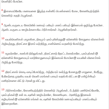
வெளிறிப் போயின.
8
இளமையிலேயே கணவனை இழந்த கன்னிப் பெண்ணைப் போல, கோணியுடுத்திக்
கொண்டு கதறி அழுங்கள்.
9
ஆண்டவருடைய கோயிலில் உணவுப் பலியும் பானப் பலியும் இல்லாமல் ஒழிந்து போயின.
ஆண்டவருடைய ஊழியர்களாகிய அர்ச்சகர்கள் அழுகின்றார்கள்.
10
வயல்வெளிகள் பாழாகின, நிலமும் புலம்புகின்றது@ ஏனெனில் கோதுமை விளைச்சல்
அழிவுற்றது, திராட்சை இரசம் வற்றிற்று, எண்ணெய் வறண்டு போயிற்று.
11
உழவர்களே, கலங்கி நில்லுங்கள், திராட்சைத் தோட்டக்காரர்களே, புலம்புங்கள்@
ஏனெனில் கோதுமையும் வாற்கோதுமையும் இல்லாமல் போயின@ வயலின் விளைச்சல்
அழிந்து போயிற்று.
12
திராட்சைக் கொடி வாடிப்போயிற்று, அத்திமரம் உலர்ந்து போனது@ மாதுளை, பேரீந்து,
பேரிலந்தை முதலிய வயல் வெளி மரங்கள் யாவும் வதங்கி விட்டன@ மகிழ்ச்சியும்
மனிதர்களை விட்டு அகன்று விட்டது.
13
அர்ச்சகர்களே, கோணியுடுத்திக் கொண்டு அழுங்கள், பீடத்தில் பணிசெய்வோரே,
புலம்புங்கள்@ என் கடவுளின் ஊழியர்களே, கோணியுடை அணிந்து இரவைக்
கழியுங்கள்@ ஏனெனில் உங்கள் கடவுளின் கோயிலில் உணவுப்பலியும் பானப்பலியும்
இல்லாதாகின.