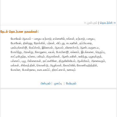
‹‹ முன்புறம்
|
தொடர்ச்சி ››
தேட‌ல் தொட‌ர்பான தகவ‌ல்க‌ள்:
யோவேல் ஆகமம் - பழைய ஏற்பாடு, ஏனெனில், உங்கள், ஏற்பாடு, பழைய,
யோவேல், தின்றது, நோக்கிக், பற்கள், விட்டது, கடவுளின், தப்பியதை,
புலம்புங்கள்@, மேய்ச்சல், இல்லாமல், ஆகமம், விளைச்சல், ஆண்டவருடைய,
போயிற்று, அகன்று, கோதுமை, வயல், போயின@, எல்லாம், இடங்களை, நெருப்பு,
காட்டிலிருந்த, உம்மை, பலியும், மிருகங்கள், ஆண்டவரின், உலர்ந்து, புழுவுக்குத்,
பச்சைப், புழு, பிள்ளைகள், நாட்களிலோ, திருவிவிலியம், ஆன்மிகம், அனைவரும்,
மக்கள், சிங்கத்தின், கொண்டு, அழுங்கள், கோயிலில், கோணியுடுத்திக்,
போயின, போன்றவை, கடைவாய்ப், திராட்சைக், உணவுப்
பின்புறம்
|
முகப்பு
|
மேற்புறம்