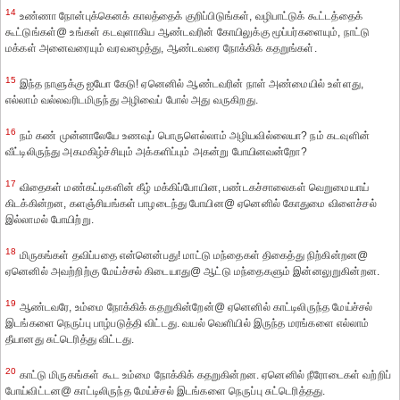
14
உண்ணா நோன்புக்கெனக் காலத்தைக் குறிப்பிடுங்கள், வழிபாட்டுக் கூட்டத்தைக்
கூட்டுங்கள்@ உங்கள் கடவுளாகிய ஆண்டவரின் கோயிலுக்கு மூப்பர்களையும், நாட்டு
மக்கள் அனைவரையும் வரவழைத்து, ஆண்டவரை நோக்கிக் கதறுங்கள்.
15
இந்த நாளுக்கு ஐயோ கேடு! ஏனெனில் ஆண்டவரின் நாள் அண்மையில் உள்ளது,
எல்லாம் வல்லவரிடமிருந்து அழிவைப் போல் அது வருகிறது.
16
நம் கண் முன்னாலேயே உணவுப் பொருளெல்லாம் அழியவில்லையா? நம் கடவுளின்
வீட்டிலிருந்து அகமகிழ்ச்சியும் அக்களிப்பும் அகன்று போயினவன்றோ?
17
விதைகள் மண்கட்டிகளின் கீழ் மக்கிப்போயின, பண்டகச்சாலைகள் வெறுமையாய்
கிடக்கின்றன, களஞ்சியங்கள் பாழடைந்து போயின@ ஏனெனில் கோதுமை விளைச்சல்
இல்லாமல் போயிற்று.
18
மிருகங்கள் தவிப்பதை என்னென்பது! மாட்டு மந்தைகள் திகைத்து நிற்கின்றன@
ஏனெனில் அவற்றிற்கு மேய்ச்சல் கிடையாது@ ஆட்டு மந்தைகளும் இன்னலுறுகின்றன.
19
ஆண்டவரே, உம்மை நோக்கிக் கதறுகின்றேன்@ ஏனெனில் காட்டிலிருந்த மேய்ச்சல்
இடங்களை நெருப்பு பாழ்படுத்தி விட்டது. வயல் வெளியில் இருந்த மரங்களை எல்லாம்
தீயானது சுட்டெரித்து விட்டது.
20
காட்டு மிருகங்கள் கூட உம்மை நோக்கிக் கதறுகின்றன. ஏனெனில் நீரோடைகள் வற்றிப்
போய்விட்டன@ காட்டிலிருந்த மேய்ச்சல் இடங்களை நெருப்பு சுட்டெரித்தது.