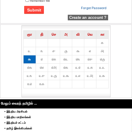
Remember Me
Forgot Password
Create an account ?
ஞா
தி்
செ
அ
வி
வெ
கா
௧
௨
௩
௪
௫
௬
௭
௮
௯
௰
௰௧
௰௨
௰௩
௰௪
௰௫
௰௬
௰௭
௰௮
௰௯
௨௰
௨௧
௨௨
௨௩
௨௪
௨௫
௨௬
௨௭
௨௮
௨௯
௩௰
௩௧
மேலும் வைரத் தமிழில் ...
• இந்திய அரசியல்
• இந்திய மாநிலங்கள்
• இந்தியச் சட்டம்
• தமிழ் இலக்கியங்கள்