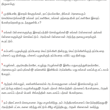
திருவாக்கு:
2
முதியோரே, இதைக் கேளுங்கள், நாட்டுமக்களே, நீங்கள் அனைவரும்
செவிகொடுங்கள்@ உங்கள் நாட்களிலோ, உங்கள் தந்தையரின் நாட்களிலோ இதைப்
போன்றதொன்று நடந்ததுண்டோ?
3
உங்கள் பிள்ளைகளுக்கு இதைப்பற்றிச் சொல்லுங்கள்@ உங்கள் பிள்ளைகள் தங்கள்
பிள்ளைகளுக்குச் சொல்லட்டும். அவர்கள் பிள்ளைகள் அடுத்த தலைமுறைக்குக்
கூறட்டும்.
4
கம்பளிப் புழுவுக்குத் தப்பியதை வெட்டுக்கிளி தின்றது, வெட்டுக்கிளிக்குத் தப்பியதை
பச்சைப் புழு தின்றது, பச்சைப் புழுவுக்குத் தப்பியதை பயிர்ப் புழு தின்றது.
5
எழுங்கள், குடிவெறியர்களே, எழுந்து அழுங்கள்@ இனிய மதுவருந்துகிறவர்களே,
அனைவரும் புலம்புங்கள்@ ஏனெனில் இனிமேல் அவ்வினிய மது உங்கள் வாய்க்கு எட்டாமல்
போகும்.
6
ஆற்றல் மிக்கதும், எண்ணிக்கையில் அடங்காததுமான மக்கள் இனமொன்று நம்
நாட்டுக்கு எதிராய் வருகின்றது@ அதன் பற்கள் சிங்கத்தின் பற்களைப் போன்றவை, அதன்
கடைவாய்ப் பற்கள் பெண் சிங்கத்தின் கடைவாய்ப் பற்கள் போன்றவை.
7
நம் திராட்சைக் கொடிகளை அது பாழாக்கிற்று, நம் அத்திமரங்களைப் பிளந்தெறிந்தது@
அவற்றின் பட்டைகளை உரித்து விட்டுக் கீழே வீழ்த்தியது, அதன் கிளைகள் உலர்ந்து