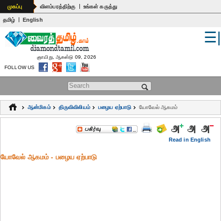
|
முகப்பு
விளம்பரத்திற்கு
உங்கள் கருத்து
|
தமிழ்
English
☰
உலகம்
இந்தியா
ஞாயிறு, ஆகஸ்டு 09, 2026
FOLLOW US
பொதுஅறிவு
Search form
கல்வி
ஆன்மிகம்
திருவிவிலியம்
பழைய ஏற்பாடு
யோவேல் ஆகமம்
ஆன்மிகம்
ஜோதிடம்
Read in English
யோவேல் ஆகமம் - பழைய ஏற்பாடு
மருத்துவம்
கலைகள்
பெண்கள்
நகைச்சுவை