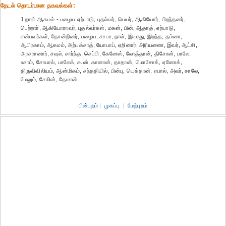
தேட‌ல் தொட‌ர்பான தகவ‌ல்க‌ள்:
1 நாள் ஆகமம் - பழைய ஏற்பாடு, புதல்வர், பெயர், ஆகியோர், பிறந்தனர்,
பெற்றார், ஆகியோராவர், புதல்வர்கள், மகன், பின், ஆதாத், ஏற்பாடு,
என்பவர்கள், தோன்றினர், பழைய, சாபா, நாள், இவரது, இறந்த, தம்னா,
ஆபிரகாம், ஆகமம், அற்பக்சாத், யோபாப், ஏறினார், அரியணை, இவர், ஆட்சி,
அரசரானார், சவுல், சார்ந்த, செப்பி, கேனேஸ், லோத்தான், திசோன், பாலே,
உசாம், சோபால், பாலேக், கூஸ், கானான், தாதான், மொசோக், ஏனோக்,
திருவிவிலியம், ஆன்மிகம், சந்ததியில், பின்பு, யெக்தான், ஏபால், அவர், சாலே,
மேலும், சேமின், தேமான்
பின்புறம்
|
முகப்பு
|
மேற்புறம்