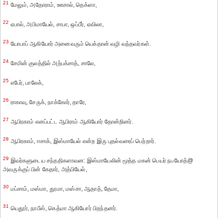
21
மேலும், அதோராம், ஊசால், தெக்ளா,
22
ஏபால், அபிமாயேல், சாபா, ஒப்பீர், ஏவிலா,
23
யோபாப் ஆகியோர் அனைவரும் யெக்தான் வழி வந்தவர்கள்.
24
சேமின் குலத்தில் அற்பக்சாத், சாலே,
25
எபேர், பாலேக்,
26
ராகாவு, சேருக், நாக்கோர், தாரே,
27
ஆபிரகாம் எனப்பட்ட ஆபிராம் ஆகியோர் தோன்றினர்.
28
ஆபிரகாம், ஈசாக், இஸ்மாயேல் என்ற இரு புதல்வரைப் பெற்றார்.
29
இவர்களுடைய சந்ததிகளாவன: இஸ்மாயேலின் மூத்த மகன் பெயர் நபயோத்@
அவருக்குப் பின் கேதார், அத்பியேல்,
30
மப்சாம், மஸ்மா, தூமா, மஸ்சா, ஆதாத், தேமா,
31
யெதூர், நாபீஸ், கெத்மா ஆகியோர் பிறந்தனர்.