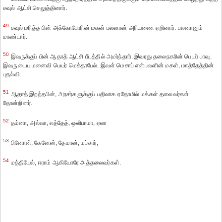
சவுல் ஆட்சி செலுத்தினார்.
49
சவுல் மரித்த பின் அக்கோபோரின் மகன் பலனான் அரியணை ஏறினார். பலனானும்
மாண்டார்.
50
இவருக்குப் பின் ஆதாத் ஆட்சி பீடத்தில் அமர்ந்தார். இவரது தலைநகரின் பெயர் பாவு.
இவருடைய மனைவி பெயர் மெக்தாபேல். இவள் மெசாப் என்பவளின் மகள், மாத்தேத்தின்
புதல்வி.
51
ஆதாத் இறந்தபின், அரசர்களுக்குப் பதிலாக ஏதோமில் மக்கள் தலைவர்கள்
தோன்றினர்.
52
தம்னா, அல்வா, எத்தேத், ஒலிபாமா, ஏலா
53
பினோன், கேனேஸ், தேமான், மப்சார்,
54
மத்தியேல், ஈராம் ஆகியோரே அத்தலைவர்கள்.