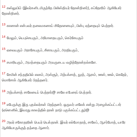
12
கஸ்லுயிம் (இவர்களிடமிருந்தே பிலிஸ்தியர் தோன்றினர்), கப்தோரிம் ஆகியோர்
தோன்றினர்.
13
கானான் என்பவர் தலைமகனாய் சிதோனையும், பின்பு ஏத்தையும் பெற்றார்.
14
மேலும், யெபுசெயரும், அமோறையரும், கெர்சேயரும்
15
ஏவையரும் அராசேயரும், சீனாயரும், அரதியரும்,
16
சமாரியரும், அமத்தையரும் அவருடைய வழித்தோன்றல்களே.
17
சேமின் சந்ததியில் எலாம், அஸ்சூர், அற்பக்சாத், நூத், ஆராம், ஊஸ், ஊல், கெதேர்,
மொசோக் ஆகியோர் பிறந்தனர்.
18
அற்பக்சாத் சாலேயைப் பெற்றார்@ சாலே எபேரைப் பெற்றார்.
19
எபேருக்கு இரு புதல்வர்கள் பிறந்தனர். ஒருவர் பாலேக் என்று அழைக்கப்பட்டார்
(ஏனெனில், இவரது காலத்தில் தான் நாடு பகுக்கப்பட்டது)@
20
அவர் சகோதரரின் பெயர் யெக்தான். இவர் எல்மோதாத், சாலேப், ஆசர்மோத், யாரே
ஆகியோருக்குத் தந்தை ஆனார்.