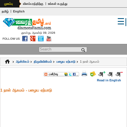
|
முகப்பு
விளம்பரத்திற்கு
உங்கள் கருத்து
|
தமிழ்
English
☰
உலகம்
இந்தியா
ஞாயிறு, ஆகஸ்டு 09, 2026
FOLLOW US
பொதுஅறிவு
Search form
கல்வி
ஆன்மிகம்
திருவிவிலியம்
பழைய ஏற்பாடு
1 நாள் ஆகமம்
ஆன்மிகம்
ஜோதிடம்
Read in English
1 நாள் ஆகமம் - பழைய ஏற்பாடு
மருத்துவம்
கலைகள்
பெண்கள்
நகைச்சுவை