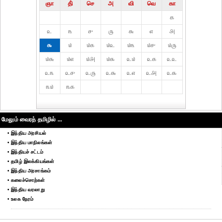
ஞா
தி்
செ
அ
வி
வெ
கா
௧
௨
௩
௪
௫
௬
௭
௮
௯
௰
௰௧
௰௨
௰௩
௰௪
௰௫
௰௬
௰௭
௰௮
௰௯
௨௰
௨௧
௨௨
௨௩
௨௪
௨௫
௨௬
௨௭
௨௮
௨௯
௩௰
௩௧
மேலும் வைரத் தமிழில் ...
• இந்திய அரசியல்
• இந்திய மாநிலங்கள்
• இந்தியச் சட்டம்
• தமிழ் இலக்கியங்கள்
• இந்திய அரசாங்கம்
• கலைச்சொற்கள்
• இந்திய வரலாறு
• உலக நேரம்