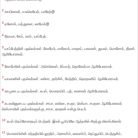
2
காயினான், மலலெயேல், யாரேத்@
3
ஏனோக், மத்துசலா, லாமேக்@
4
நோவா, சேம், காம், யாப்பேத்.
5
யாப்பேத்தின் புதல்வர்கள்: கோமேர், மாகோக், மாதாய், யாவான், துபால், மொசோக், தீராஸ்
ஆகியோராவர்.
6
கோமேரின் புதல்வர்கள்: அசெனெஸ், ரிப்பாத், தொகோர்மா ஆகியோராவர்.
7
யாவானின் புதல்வர்கள்: எலிசா, தார்சீஸ், சேத்திம், தொதானிம் ஆகியோராவர்.
8
காமுடைய புதல்வர்கள்: கூஸ், மெசுராயிம், புத், கானான் ஆகியோராவர்.
9
கூசுவினுடைய புதல்வர்கள்: சாபா, எவிலா, சபதா, ரெக்மா, சபதகா ஆகியோராவர்.
ரெக்மாவின் புதல்வர்களுக்கு, சாபா, தாதான் என்று பெயர்.
10
கூஸ் நெம்ரோதையும் பெற்றார். இவர் பூமியிலே ஆற்றலில் சிறந்து விளங்கினார்.
11
மெசுராயிமின் சந்ததியில் லூதிம், அனாமிம், லாவாபிம், நெப்துயிம், பெத்ரூசிம்,