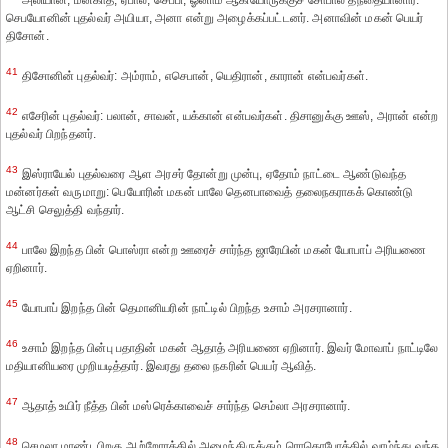
அலியான், மனகாத், ஏபால், செப்பி, ஓனாம் ஆகியோருக்குச் சோபால் தந்தையானார்.
செபயோனின் புதல்வர் அயியா, அனா என்று அழைக்கப்பட்டனர். அனாவின் மகன் பெயர்
திசோன்.
41
திசோனின் புதல்வர்: அம்ராம், எசெபான், யெதிரான், காரான் என்பவர்கள்.
42
எசேரின் புதல்வர்: பலான், சாவன், யக்கான் என்பவர்கள். திசானுக்கு ஊஸ், அரான் என்ற
புதல்வர் பிறந்தனர்.
43
இஸ்ராயேல் புதல்வரை ஆள அரசர் தோன்று முன்பு, ஏதோம் நாட்டை ஆண்டுவந்த
மன்னர்கள் வருமாறு: பெயோரின் மகன் பாலே தெனபாவைத் தலைநகராகக் கொண்டு
ஆட்சி செலுத்தி வந்தார்.
44
பாலே இறந்த பின் பொஸ்ரா என்ற ஊரைச் சார்ந்த ஜாரேயின் மகன் யோபாப் அரியணை
ஏறினார்.
45
யோபாப் இறந்த பின் தெமானியரின் நாட்டில் பிறந்த உசாம் அரசரானார்.
46
உசாம் இறந்த பின்பு பதாதின் மகன் ஆதாத் அரியணை ஏறினார். இவர் மோவாப் நாட்டிலே
மதியானியரை முறியடித்தார். இவரது தலை நகரின் பெயர் ஆவித்.
47
ஆதாத் உயிர் நீத்த பின் மஸ்ரெக்காவைச் சார்ந்த செம்லா அரசரானார்.
48
செமலா மாண்டபிறகு ஆற்றோரத்தில் அமைந்திருக்கும் ரொகொபோத்தில் வாழ்ந்து வந்த