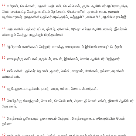
32
சமிரான், யெக்சான், மதான், மதியான், யெஸ்பொக், சூயே ஆகியோர் ஆபிரகாமுக்கு
அவர் வைப்பாட்டி கெத்தூராளிடம் பிறந்தனர். யெக்சானின் புதல்வர் சாபா, தாதான்
ஆகியோராவர். தாதானின் புதல்வர் அஸ்சூரிம், லத்தூசிம், லவோமிம், ஆகியோராவர்@
33
மதியானின் புதல்வர் ஏப்பா, ஏப்பேர், ஏனோக், அபிதா, எல்தா ஆகியோராவர். இவர்கள்
எல்லாரும் கெத்தூராளுக்குப் பிறந்தவர்கள்.
34
ஆபிரகாம் ஈசாக்கைப் பெற்றார். ஈசாக்கு எசாயுவையும் இஸ்ராயேலையும் பெற்றார்.
35
எசாயுவுக்கு எலீப்பாஸ், ரகுயேல், ஏகூஸ், இகலோம், கோரே ஆகியோர் பிறந்தனர்.
36
எலீப்பாசின் புதல்வர்: தேமான், ஓமார், செப்பி, காதான், கேனேஸ், தம்னா, அமலேக்
என்பவர்கள்.
37
ரகுயேலுடைய புதல்வர்: நகாத், சாரா, சம்மா, மேசா என்பவர்கள்.
38
செயீருக்கு லோத்தான், சோபால், செபெயோன், அனா, திசோன், எசேர், திசான் ஆகியோர்
பிறந்தனர்.
39
லோத்தான் ஓரியையும் ஒமாமையும் பெற்றார். லோத்தானுடைய சகோதரியின் பெயர்
தம்னா.
40