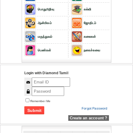
பொதுஅறிவு
கல்வி
ஆன்மிகம்
ஜோதிடம்
மருத்துவம்
கலைகள்
பெண்கள்
நகைச்சுவை
Login with Diamond Tamil
Remember Me
Forgot Password
Create an account ?