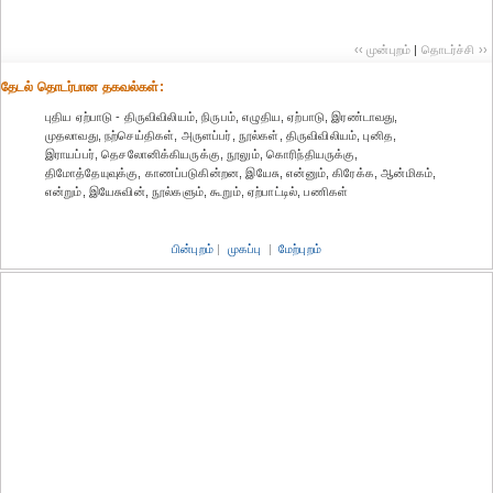
‹‹ முன்புறம்
|
தொடர்ச்சி ››
தேட‌ல் தொட‌ர்பான தகவ‌ல்க‌ள்:
புதிய ஏற்பாடு - திருவிவிலியம், நிருபம், எழுதிய, ஏற்பாடு, இரண்டாவது,
முதலாவது, நற்செய்திகள், அருளப்பர், நூல்கள், திருவிவிலியம், புனித,
இராயப்பர், தெசலோனிக்கியருக்கு, நூலும், கொரிந்தியருக்கு,
திமோத்தேயுவுக்கு, காணப்படுகின்றன, இயேசு, என்னும், கிரேக்க, ஆன்மிகம்,
என்றும், இயேசுவின், நூல்களும், கூறும், ஏற்பாட்டில், பணிகள்
பின்புறம்
|
முகப்பு
|
மேற்புறம்