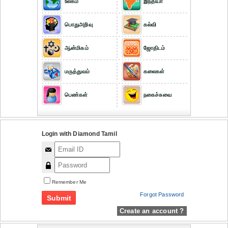
உலகம்
இந்தியா
பொதுஅறிவு
கல்வி
ஆன்மிகம்
ஜோதிடம்
மருத்துவம்
கலைகள்
பெண்கள்
நகைச்சுவை
Login with Diamond Tamil
Remember Me
Forgot Password
Create an account ?