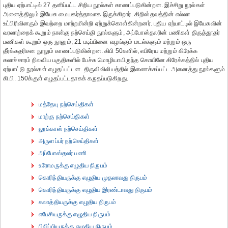
புதிய ஏற்பாட்டில் 27 தனிப்பட்ட சிறிய நூல்கள் காணப்படுகின்றன. இச்சிறு நூல்கள்
அனைத்திலும் இயேசு மையகர்த்தாவாக இருக்கிறார். கிறிஸ்தவத்தின் எல்லா
உட்பிரிவினரும் இவற்றை மாற்றமின்றி ஏற்றுக்கொள்கின்றனர். புதிய ஏற்பாட்டில் இயேசுவின்
வரலாற்றைக் கூறும் நான்கு நற்செய்தி நூல்களும், அப்போஸ்தலரின் பணிகள் திருத்தூதர்
பணிகள் கூறும் ஒரு நூலும், 21 படிப்பினை வழங்கும் மடல்களும் மற்றும் ஒரு
தீர்க்கதரிசன நூலும் காணப்படுகின்றன. கிபி 50களில், எபிரேய மற்றும் கிரேக்க
கலாச்சாரம் நிலவிய பகுதிகளில் பேச்சு மொழியாயிருந்த கொயினே கிரேக்கத்தில் புதிய
ஏற்பாட்டு நூல்கள் எழுதப்பட்டன. திருவிவிலியத்தில் இணைக்கப்பட்ட அனைத்து நூல்களும்
கி.பி. 150க்குள் எழுதப்பட்டதாகக் கருதப்படுகிறது.
மத்தேயு நற்செய்திகள்
மாற்கு நற்செய்திகள்
லூக்காஸ் நற்செய்திகள்
அருளப்பர் நற்செய்திகள்
அப்போஸ்தலர் பணி
உரோமருக்கு எழுதிய நிருபம்
கொரிந்தியருக்கு எழுதிய முதலாவது நிருபம்
கொரிந்தியருக்கு எழுதிய இரண்டாவது நிருபம்
கலாத்தியருக்கு எழுதிய நிருபம்
எபேசியருக்கு எழுதிய நிருபம்
பிலிப்பியருக்கு எழுதிய நிருபம்