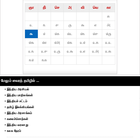
ஞா
தி்
செ
அ
வி
வெ
கா
௧
௨
௩
௪
௫
௬
௭
௮
௯
௰
௰௧
௰௨
௰௩
௰௪
௰௫
௰௬
௰௭
௰௮
௰௯
௨௰
௨௧
௨௨
௨௩
௨௪
௨௫
௨௬
௨௭
௨௮
௨௯
௩௰
௩௧
மேலும் வைரத் தமிழில் ...
• இந்திய அரசியல்
• இந்திய மாநிலங்கள்
• இந்தியச் சட்டம்
• தமிழ் இலக்கியங்கள்
• இந்திய அரசாங்கம்
• கலைச்சொற்கள்
• இந்திய வரலாறு
• உலக நேரம்