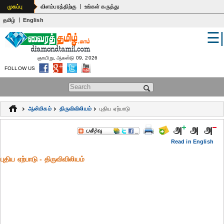
|
முகப்பு
விளம்பரத்திற்கு
உங்கள் கருத்து
|
தமிழ்
English
☰
உலகம்
இந்தியா
ஞாயிறு, ஆகஸ்டு 09, 2026
FOLLOW US
பொதுஅறிவு
Search form
கல்வி
ஆன்மிகம்
திருவிவிலியம்
புதிய ஏற்பாடு
ஆன்மிகம்
ஜோதிடம்
Read in English
புதிய ஏற்பாடு - திருவிவிலியம்
மருத்துவம்
கலைகள்
பெண்கள்
நகைச்சுவை