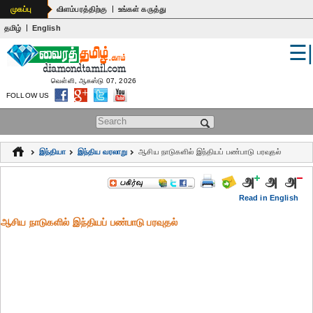
|
முகப்பு
விளம்பரத்திற்கு
உங்கள் கருத்து
|
தமிழ்
English
☰
உலகம்
இந்தியா
வெள்ளி, ஆகஸ்டு 07, 2026
FOLLOW US
பொதுஅறிவு
Search form
கல்வி
இந்தியா
இந்திய வரலாறு
ஆசிய நாடுகளில் இந்தியப் பண்பாடு பரவுதல்
ஆன்மிகம்
ஜோதிடம்
Read in English
ஆசிய நாடுகளில் இந்தியப் பண்பாடு பரவுதல்
மருத்துவம்
கலைகள்
பெண்கள்
நகைச்சுவை