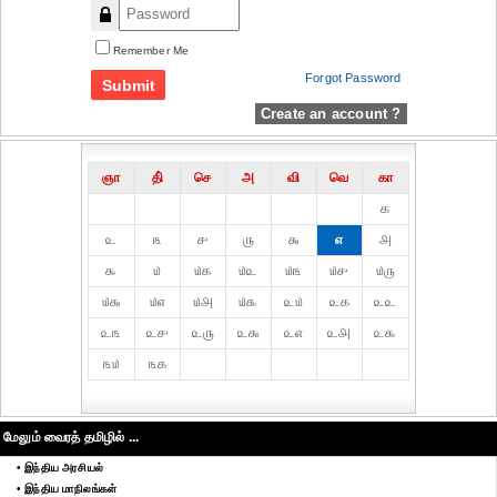
Remember Me
Forgot Password
Create an account ?
ஞா
தி்
செ
அ
வி
வெ
கா
௧
௨
௩
௪
௫
௬
௭
௮
௯
௰
௰௧
௰௨
௰௩
௰௪
௰௫
௰௬
௰௭
௰௮
௰௯
௨௰
௨௧
௨௨
௨௩
௨௪
௨௫
௨௬
௨௭
௨௮
௨௯
௩௰
௩௧
மேலும் வைரத் தமிழில் ...
• இந்திய அரசியல்
• இந்திய மாநிலங்கள்