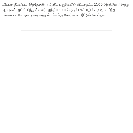
மலேயத் தீபகற்பம், இந்தோ-சீனா ஆகிய பகுதிகளில் கிட்டத்தட்ட 1500 ஆண்டுகள் இந்து
அரசர்கள் ஆட்சிபுரிந்துள்ளனர். இந்திய சமயங்களும் பண்பாடும் அங்கு வாழ்ந்த
மக்களிடையே பரவி நாகரிகத்தின் உச்சிக்கு அவர்களை இட்டுச் சென்றன.