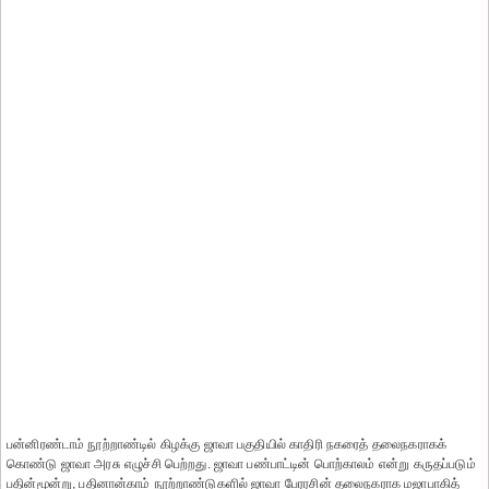
பன்னிரண்டாம் நூற்றாண்டில் கிழக்கு ஜாவா பகுதியில் காதிரி நகரைத் தலைநகராகக்
கொண்டு ஜாவா அரசு எழுச்சி பெற்றது. ஜாவா பண்பாட்டின் பொற்காலம் என்று கருதப்படும்
பதின்மூன்று, பதினான்காம் நூற்றாண்டுகளில் ஜாவா பேரரசின் தலைநகராக மஜாபாகித்