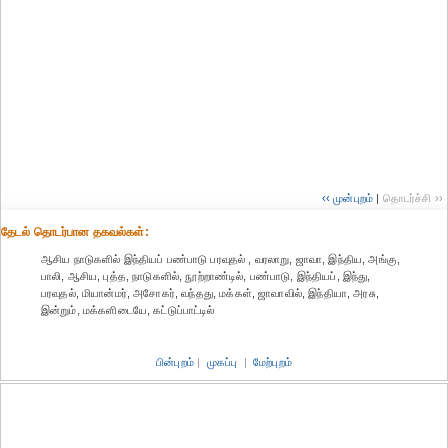
‹‹ முன்புறம்
|
தொடர்ச்சி ››
தேட‌ல் தொட‌ர்பான தகவ‌ல்க‌ள்:
ஆசிய நாடுகளில் இந்தியப் பண்பாடு பரவுதல் , வரலாறு, ஜாவா, இந்திய, அங்கு,
பாலி, ஆசிய, புத்த, நாடுகளில், நூற்றாண்டில், பண்பாடு, இந்தியப், இந்து,
பரவுதல், மியான்மர், அசோகர், வந்தது, மக்கள், ஜாவாவில், இந்தியா, அரசு,
இன்றும், மக்களிடையே, கட்டுப்பாட்டில்
பின்புறம்
|
முகப்பு
|
மேற்புறம்