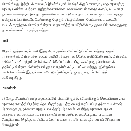
விளங்கியது. இந்தியக் கலையும் இலக்கியமும் வேறெங்கிலும் காணமுடியாத அளவுக்கு
அங்கு வளர்ச்சி பெற்றன. நூற்றுக்கணக்கான கோயில்களின் சிதைவுகளும், வடமொழி
ஓலைச் சுவடிகளும் இன்றும் ஜாவாவில் காணப்படுகின்றன. ராமாயணமும், மகாபாரதமும்
இன்றும் மக்களிடையே செல்வாக்கு பெற்றுத் திகழ்கின்றன. பொம்மலாட்ட கலையின்
மையக் கருத்தாக விளங்குகின்றன. மஜாபாகித்தின் வீழ்ச்சியோடு ஜாவாவில் கலைத்துறை
நடவடிக்கைகள் முடிவுக்கு வந்தன.
பாலி
ஆறாம் நூற்றாண்டில் பாலி இந்து அரசு குலங்களின் கட்டுப்பாட்டில் வந்தது. ஏழாம்
நூற்றாண்டில் அங்கு புத்த சமயம் பரவியிருந்தது என இட்சிங் குறிப்பிட்டுள்ளார். அங்குள்ள
கல்வெட்டுகள் மற்றும் செப்பேடுகள் இந்தியர்கள் அங்கு சென்று குடியேறியதைக்
குறிப்பிடுகின்றன. பின்னர் பாலி ஜாவா அரசின் கட்டுப்பாட்டில் வந்தது. இன்றும்கூட
பாலியின் மக்கள் இந்துக்களாகவே திகழ்கின்றனர். ஜாதிமுறையும் பின்பற்றப்
பட்டுவருகிறது.
மியான்மர்
தற்போது மியான்மர் என்றழைக்கப்படும் பர்மாவிற்கும் இந்தியாவிற்கும் இடையிலான உறவு
அசோகர் காலத்திலிருந்தே தொடங்குகிறது. புத்த சமயத்தைப் பரப்புவதற்காக அசோகர்
பர்மாவிற்கு குழுக்களை அனுப்பிவைத்தார். பர்மாவில் பல இந்து அரசுகள் ஆட்சி
புரிந்துள்ளன. பதிமூன்றாம் நூற்றாண்டு வரை பாலியும், வடமொழியும் பர்மாவின்
மொழிகளாக இருந்தன. பர்மிய மக்கள் மகாயான, ஹீனயான புத்த சமயப் பிரிவுகளை
பின்பற்றினர்.