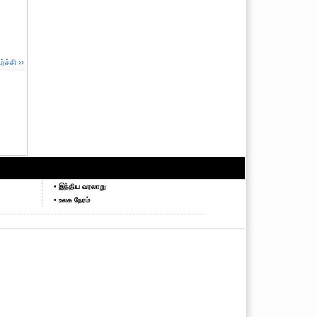
ச்சி ››
• இந்திய வரலாறு
• உலக நேரம்