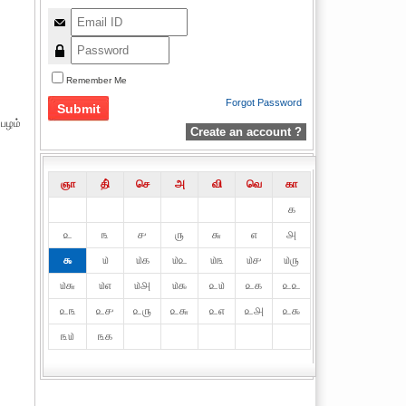
Remember Me
Forgot Password
 பழம்
Create an account ?
ஞா
தி்
செ
அ
வி
வெ
கா
௧
௨
௩
௪
௫
௬
௭
௮
௯
௰
௰௧
௰௨
௰௩
௰௪
௰௫
௰௬
௰௭
௰௮
௰௯
௨௰
௨௧
௨௨
௨௩
௨௪
௨௫
௨௬
௨௭
௨௮
௨௯
௩௰
௩௧