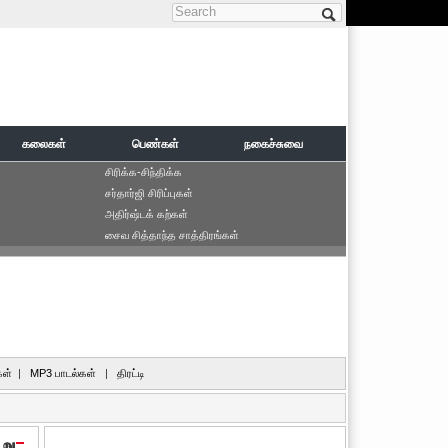
Search form
கலைகள்
பெண்கள்
நகைச்சுவை
சிரிக்க-சிந்திக்க
சர்தார்ஜி சிரிப்புகள்
அதிர்ஷ்டக் கற்கள்
சைவ சித்தாந்த சாத்திரங்கள்
ள்
|
MP3 பாடல்கள்
|
திரட்டி