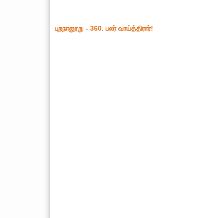
புறநானூறு - 360. பலர் வாய்த்திரார்!