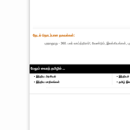
தேட‌ல் தொட‌ர்பான தகவ‌ல்க‌ள்:
புறநானூறு - 360. பலர் வாய்த்திரார்!, வேண்டும், இலக்கியங்கள், 
மேலும் வைரத் தமிழில் ...
• இந்திய அரசியல்
• இந்தியச் 
• இந்திய மாநிலங்கள்
• தமிழ் இல