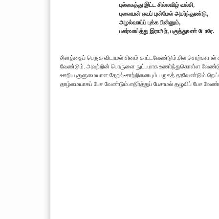
புல்லகத்து இட்ட சில்லவிழ் வல்சி,
புலையன் ஏவப் புன்மேல் அமர்ந்துண்டு,
அழல்வாய்ப் புக்க பின்னும்,
பலர்வாய்த்து இராஅர், பகுத்துஉண் டோரே.
சினத்தைப் பெருக விடாமல் சினம் காட்டவேண்டும்.சில சொற்களால்
வேண்டும். அவற்றின் பொருளை நுட்பமாக உணர்ந்துகொள்ள வேண்டும்
ஊறிய குளுமையான தேறல்-சாற்றினையும் பருகத் தரவேண்டும்.நெய் க
தாழ்மையாகப் பேச வேண்டும்.எதிர்த்துப் பேசாமல் தழுவிப் பேச வேண்