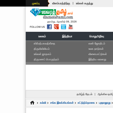
|
முகப்பு
விளம்பரத்திற்கு
உங்கள் கருத்து
ஞாயிறு, ஆகஸ்டு 09, 2026
FOLLOW US
உலகம்
இந்தியா
பொதுஅறிவு
ஸ்ரீமத்பகவத்கீதை
எ‌ண் ஜோ‌திட‌ம்
திருவிவிலியம்
உலக நாடுகள்
உங்கள் ஜாதகம்
விளையாட்டுகள்
திருமணப் பொருத்தம்
இந்திய வரலாறு
தமிழ்த் தேடல்
|
ஆங்கில-தமிழ
கல்வி
சங்க இலக்கியங்கள்
எட்டுத்தொகை
புறநானூறு