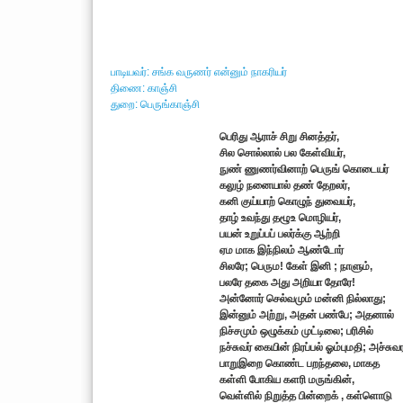
பாடியவர்: சங்க வருணர் என்னும் நாகரியர்
திணை: காஞ்சி
துறை: பெருங்காஞ்சி
பெரிது ஆராச் சிறு சினத்தர்,
சில சொல்லால் பல கேள்வியர்,
நுண் ணுணர்வினாற் பெருங் கொடையர்
கலுழ் நனையால் தண் தேறலர்,
கனி குய்யாற் கொழுந் துவையர்,
தாழ் உவந்து தழூஉ மொழியர்,
பயன் உறுப்பப் பலர்க்கு ஆற்றி
ஏம மாக இந்நிலம் ஆண்டோர்
சிலரே; பெரும! கேள் இனி ; நாளும்,
பலரே தகை அது அறியா தோரே!
அன்னோர் செல்வமும் மன்னி நில்லாது;
இன்னும் அற்று, அதன் பண்பே; அதனால்
நிச்சமும் ஒழுக்கம் முட்டிலை; பரிசில்
நச்சுவர் கையின் நிரப்பல் ஓம்புமதி; அச்சுவர
பாறுஇறை கொண்ட பறந்தலை, மாகத
கள்ளி போகிய களரி மருங்கின்,
வெள்ளில் நிறுத்த பின்றைக் , கள்ளொடு