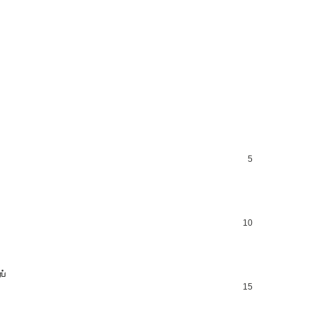
5
10
ப்
15