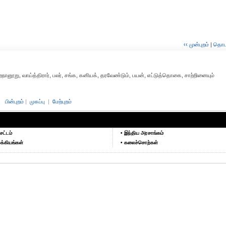
‹‹ முன்புறம்
|
தொடர்
புறநானூறு, வாய்த்திரார், பலர், சங்க, கனியக், தரவேண்டும், பயன், எட்டுத்தொகை, சாற்றினையும்
பின்புறம்
|
முகப்பு
|
மேற்புறம்
சட்டம்
• இந்திய அரசாங்கம்
க்கியங்கள்
• கலைச்சொற்கள்