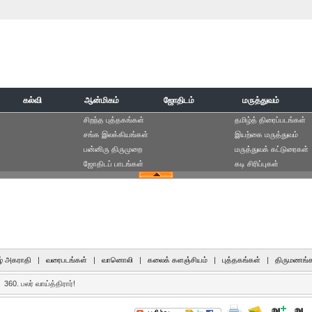
கல்வி
ஆன்மிகம்
ஜோதிடம்
மருத்துவம்
சிறந்த புத்தகங்கள்
தமிழ்த் திரைப்படங்கள்
சங்க இலக்கியங்கள்
இயற்கை மருத்துவம்
பன்னிரு திருமுறை
மருத்துவக் கட்டுரைகள்
ஜோதிடப் பாடங்கள்
கடி சிரிப்புகள்
் அகராதி
|
வரைபடங்கள்
|
வானொலி
|
கலைக் களஞ்சியம்
|
புத்தகங்கள்
|
திருமணங்க
360. பலர் வாய்த்திரார்!