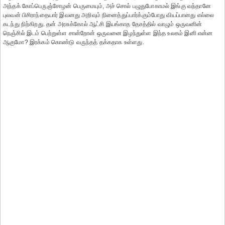
அந்தக் கோப்பெருஞ்சோழன் பெருமையும், அச் சொல் பழுதுபோகாமல் இங்கு வந்தானே
புலவன் பிசிராந்தையார் இவனது அறிவும் நினைத்துப்பார்க்கும்போது வியப்பானது எல்லை
கடந்து நிற்கிறது. தன் அரசுக்கோல் ஆட்சி இயங்காத தேசத்தில் வாழும் ஒருவனின்
நெஞ்சில் இடம் பெற்றுள்ள சான்றோன் ஒருவனை இழந்துள்ள இந்த உலகம் இனி என்ன
ஆகுமோ? இரக்கம் கொண்டு வருந்தத் தக்கதாக உள்ளது.