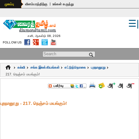
|
முகப்பு
விளம்பரத்திற்கு
உங்கள் கருத்து
☰
உலகம்
இந்தியா
சனி, ஆகஸ்டு 08, 2026
FOLLOW US
பொதுஅறிவு
Search form
கல்வி
கல்வி
சங்க இலக்கியங்கள்
எட்டுத்தொகை
புறநானூறு
ஆன்மிகம்
217. நெஞ்சம் மயங்கும்!
ஜோதிடம்
மருத்துவம்
புறநானூறு - 217. நெஞ்சம் மயங்கும்!
கலைகள்
பெண்கள்
நகைச்சுவை