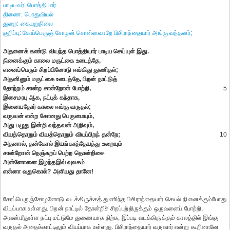
பாடியவர்: பொத்தியார்
திணை: பொதுவியல்
துறை: கையறுநிலை
குறிப்பு: கோப்பெருஞ் சோழன் சொன்னவாறே பிசிராந்தையார் அங்கு வந்தனர்;
அதனைக் கண்டு வியந்த பொத்தியார் பாடிய செய்யுள் இது.
நினைக்கும் காலை மருட்கை உடைத்தே,
எனைப்பெரும் சிறப்பினோடு ஈங்கிது துணிதல்;
அதனினும் மருட்கை உடைத்தே, பிறன் நாட்டுத்
தோற்றம் சான்ற சான்றோன் போற்றி,
5
இசைமரபு ஆக, நட்புக் கந்தாக,
இனையதோர் காலை ஈங்கு வருதல்;
வருவன் என்ற கோனது பெருமையும்,
அது பழுது இன்றி வந்தவன் அறிவும்,
வியத்தொறும் வியத்தொறும் வியப்பிறந் தன்றே;
10
அதனால், தன்கோல் இயங்காத்தேயத்து உறையும்
சான்றோன் நெஞ்சுறப் பெற்ற தொன்றிசை
அன்னோனை இழந்தஇவ் வுலகம்
என்னா வதுகொல்? அளியது தானே!
கோப்பெருஞ்சோழனோடு வடக்கிருக்கத் துணிந்த பிசிராந்தையார் செயல் நினைக்கும்போது
வியப்பாக உள்ளது. பிறன் நாட்டில் தோன்றிச் சிறப்புற்றிருக்கும் ஒருவனைப் போற்றி,
அவன்மீதுள்ள நட்பு மட்டுமே துணையாக நிற்க, இப்படி வடக்கிருக்கும் காலத்தில் இங்கு
வருதல் அதைக்காட்டிலும் வியப்பாக உள்ளது. பிசிராந்தையார் வருவார் என்று கூறினானே