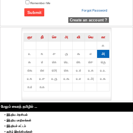
Remember Me
Forgot Password
Create an account ?
ஞா
தி்
செ
அ
வி
வெ
கா
௧
௨
௩
௪
௫
௬
௭
௮
௯
௰
௰௧
௰௨
௰௩
௰௪
௰௫
௰௬
௰௭
௰௮
௰௯
௨௰
௨௧
௨௨
௨௩
௨௪
௨௫
௨௬
௨௭
௨௮
௨௯
௩௰
௩௧
மேலும் வைரத் தமிழில் ...
• இந்திய அரசியல்
• இந்திய மாநிலங்கள்
• இந்தியச் சட்டம்
• தமிழ் இலக்கியங்கள்