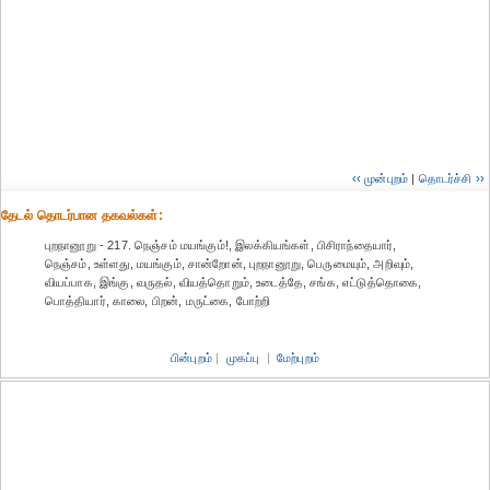
‹‹ முன்புறம்
|
தொடர்ச்சி ››
தேட‌ல் தொட‌ர்பான தகவ‌ல்க‌ள்:
புறநானூறு - 217. நெஞ்சம் மயங்கும்!, இலக்கியங்கள், பிசிராந்தையார்,
நெஞ்சம், உள்ளது, மயங்கும், சான்றோன், புறநானூறு, பெருமையும், அறிவும்,
வியப்பாக, இங்கு, வருதல், வியத்தொறும், உடைத்தே, சங்க, எட்டுத்தொகை,
பொத்தியார், காலை, பிறன், மருட்கை, போற்றி
பின்புறம்
|
முகப்பு
|
மேற்புறம்