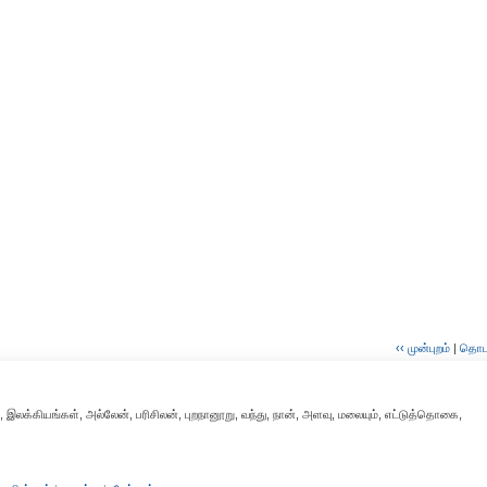
‹‹ முன்புறம்
|
தொடர்
, இலக்கியங்கள், அல்லேன், பரிசிலன், புறநானூறு, வந்து, நான், அளவு, மலையும், எட்டுத்தொகை,