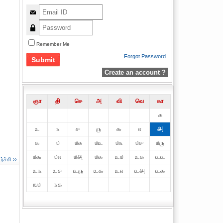
Remember Me
Forgot Password
Create an account ?
ஞா
தி்
செ
அ
வி
வெ
கா
௧
௨
௩
௪
௫
௬
௭
௮
௯
௰
௰௧
௰௨
௰௩
௰௪
௰௫
௰௬
௰௭
௰௮
௰௯
௨௰
௨௧
௨௨
ச்சி ››
௨௩
௨௪
௨௫
௨௬
௨௭
௨௮
௨௯
௩௰
௩௧