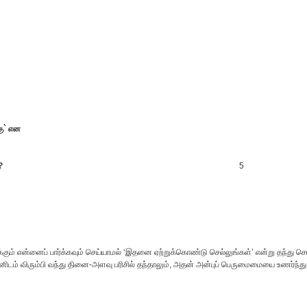
ு` என
?
5
ுக்கும் என்னைப் பார்க்கவும் செய்யாமல் ‘இதனை ஏற்றுக்கொண்டு செல்லுங்கள்’ என்று தந்து ச
ிடம் விரும்பி வந்து தினை-அளவு பரிசில் தந்தாலும், அதன் அன்புப் பெருமைமையை உணர்ந்து