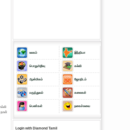
உலகம்
இந்தியா
பொதுஅறிவு
கல்வி
ஆன்மிகம்
ஜோதிடம்
மருத்துவம்
கலைகள்
பெண்கள்
நகைச்சுவை
ொல்லி
 நான்
Login with Diamond Tamil