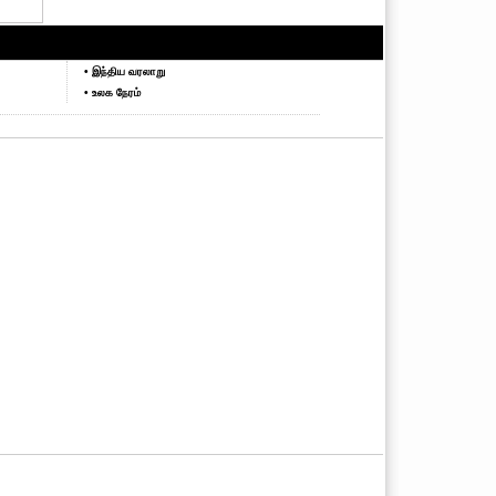
• இந்திய வரலாறு
• உலக நேரம்