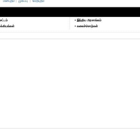
பின்புறம்
|
முகப்பு
|
மேற்புறம்
சட்டம்
• இந்திய அரசாங்கம்
க்கியங்கள்
• கலைச்சொற்கள்