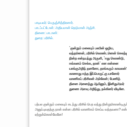
பாடியவர்: பெருஞ்சித்திரனார்.
பாடப்பட்டோன்: அதியமான் நெடுமான் அஞ்சி.
திணை: பாடாண்:
துறை: பரிசில்.
`குன்றும் மலையும் பலபின் ஒழிய,
வந்தனென், பரிசில் கொண்டனென் செலற்க
நின்ற என்நயந்து அருளி, `ஈது கொண்டு,
ஈங்கனம் செல்க, தான்` என என்னை
யாங்குஅறிந் தனனோ, தாங்கரும் காவலன்
காணாது ஈத்த இப்பொருட்கு யானோர்
வாணிகப் பரிசிலன் அல்லேன்; பேணித்
தினை அனைத்து ஆயினும், இனிதுஅவர்
துணை அளவு அறிந்து, நல்கினர் விடினே.
பற்பல குன்றும் மலையும் கடந்து பரிசில் பெற வந்து நின்றுகொண்டிர
அனுப்புவதற்கு நான் என்ன பரிசில் வாணிகம் செய்ய வந்தவனா? என்ன
ஏற்றுக்கொள்வேனே!