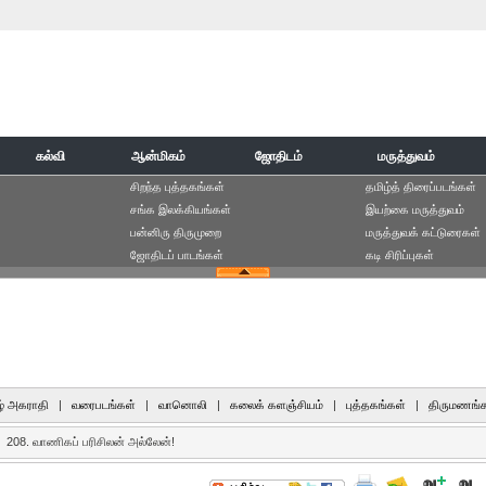
கல்வி
ஆன்மிகம்
ஜோதிடம்
மருத்துவம்
சிறந்த புத்தகங்கள்
தமிழ்த் திரைப்படங்கள்
சங்க இலக்கியங்கள்
இயற்கை மருத்துவம்
பன்னிரு திருமுறை
மருத்துவக் கட்டுரைகள்
ஜோதிடப் பாடங்கள்
கடி சிரிப்புகள்
் அகராதி
|
வரைபடங்கள்
|
வானொலி
|
கலைக் களஞ்சியம்
|
புத்தகங்கள்
|
திருமணங்க
208. வாணிகப் பரிசிலன் அல்லேன்!