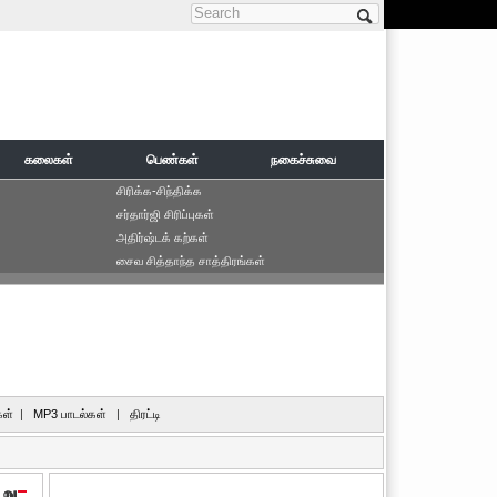
Search form
கலைகள்
பெண்கள்
நகைச்சுவை
சிரிக்க-சிந்திக்க
சர்தார்ஜி சிரிப்புகள்
அதிர்ஷ்டக் கற்கள்
சைவ சித்தாந்த சாத்திரங்கள்
ள்
|
MP3 பாடல்கள்
|
திரட்டி