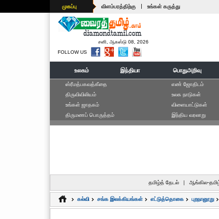
|
முகப்பு
விளம்பரத்திற்கு
உங்கள் கருத்து
சனி, ஆகஸ்டு 08, 2026
FOLLOW US
உலகம்
இந்தியா
பொதுஅறிவு
ஸ்ரீமத்பகவத்கீதை
எ‌ண் ஜோ‌திட‌ம்
திருவிவிலியம்
உலக நாடுகள்
உங்கள் ஜாதகம்
விளையாட்டுகள்
திருமணப் பொருத்தம்
இந்திய வரலாறு
தமிழ்த் தேடல்
|
ஆங்கில-தமிழ
கல்வி
சங்க இலக்கியங்கள்
எட்டுத்தொகை
புறநானூறு