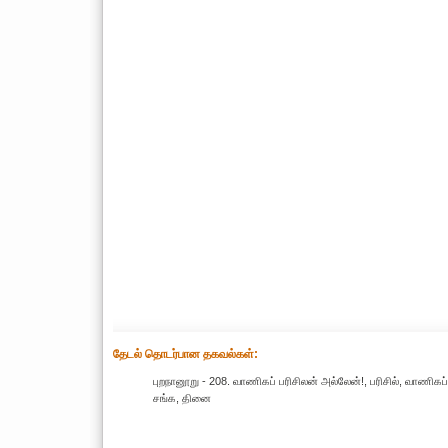
தேட‌ல் தொட‌ர்பான தகவ‌ல்க‌ள்:
புறநானூறு - 208. வாணிகப் பரிசிலன் அல்லேன்!, பரிசில், வாணிகப்
சங்க, தினை