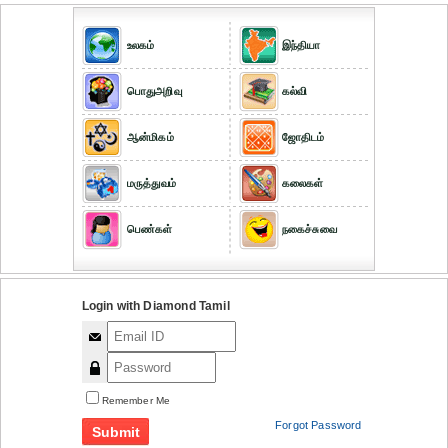
உலகம்
இந்தியா
பொதுஅறிவு
கல்வி
ஆன்மிகம்
ஜோதிடம்
மருத்துவம்
கலைகள்
பெண்கள்
நகைச்சுவை
Login with Diamond Tamil
Remember Me
Forgot Password