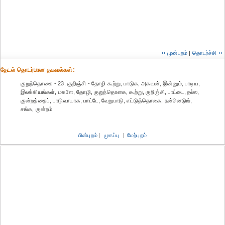
‹‹ முன்புறம்
|
தொடர்ச்சி ››
தேட‌ல் தொட‌ர்பான தகவ‌ல்க‌ள்:
குறுந்தொகை - 23. குறிஞ்சி - தோழி கூற்று, பாடுக, அகவன், இன்னும், பாடிய,
இலக்கியங்கள், மகளே, தோழி, குறுந்தொகை, கூற்று, குறிஞ்சி, பாட்டை, நல்ல,
குன்றத்தைப், பாடுவாயாக, பாட்டே, வேறுபாடு, எட்டுத்தொகை, நன்னெடுங்,
சங்க, குன்றம்
பின்புறம்
|
முகப்பு
|
மேற்புறம்