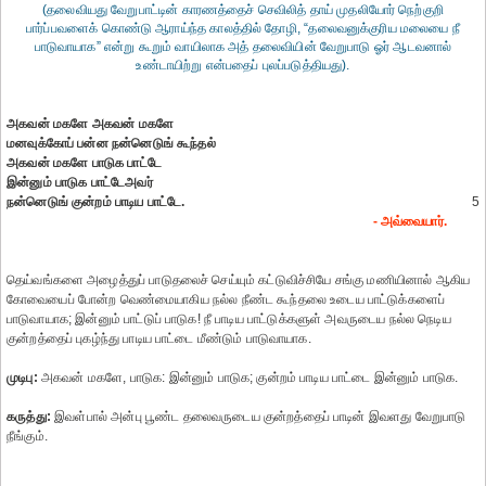
(தலைவியது வேறுபாட்டின் காரணத்தைச் செவிலித் தாய் முதலியோர் நெற்குறி
பார்ப்பவளைக் கொண்டு ஆராய்ந்த காலத்தில் தோழி, “தலைவனுக்குரிய மலையை நீ
பாடுவாயாக” என்று கூறும் வாயிலாக அத் தலைவியின் வேறுபாடு ஓர் ஆடவனால்
உண்டாயிற்று என்பதைப் புலப்படுத்தியது).
அகவன் மகளே அகவன் மகளே
மனவுக்கோப் பன்ன நன்னெடுங் கூந்தல்
அகவன் மகளே பாடுக பாட்டே
இன்னும் பாடுக பாட்டேஅவர்
நன்னெடுங் குன்றம் பாடிய பாட்டே.
5
- அவ்வையார்.
தெய்வங்களை அழைத்துப் பாடுதலைச் செய்யும் கட்டுவிச்சியே சங்கு மணியினால் ஆகிய
கோவையைப் போன்ற வெண்மையாகிய நல்ல நீண்ட கூந்தலை உடைய பாட்டுக்களைப்
பாடுவாயாக; இன்னும் பாட்டுப் பாடுக! நீ பாடிய பாட்டுக்களுள் அவருடைய நல்ல நெடிய
குன்றத்தைப் புகழ்ந்து பாடிய பாட்டை மீண்டும் பாடுவாயாக.
முடிபு:
அகவன் மகளே, பாடுக: இன்னும் பாடுக; குன்றம் பாடிய பாட்டை இன்னும் பாடுக.
கருத்து:
இவள்பால் அன்பு பூண்ட தலைவருடைய குன்றத்தைப் பாடின் இவளது வேறுபாடு
நீங்கும்.