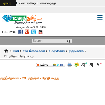
|
முகப்பு
விளம்பரத்திற்கு
உங்கள் கருத்து
☰
உலகம்
இந்தியா
வியாழன், ஆகஸ்டு 06, 2026
FOLLOW US
பொதுஅறிவு
Search form
கல்வி
கல்வி
சங்க இலக்கியங்கள்
எட்டுத்தொகை
குறுந்தொகை
ஆன்மிகம்
23. குறிஞ்சி - தோழி கூற்று
ஜோதிடம்
மருத்துவம்
குறுந்தொகை - 23. குறிஞ்சி - தோழி கூற்று
கலைகள்
பெண்கள்
நகைச்சுவை