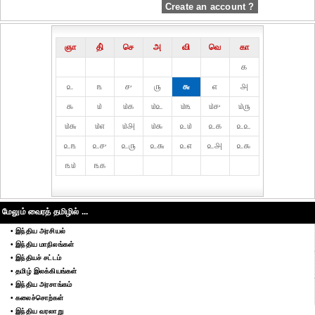
Create an account ?
ஞா
தி்
செ
அ
வி
வெ
கா
௧
௨
௩
௪
௫
௬
௭
௮
௯
௰
௰௧
௰௨
௰௩
௰௪
௰௫
௰௬
௰௭
௰௮
௰௯
௨௰
௨௧
௨௨
௨௩
௨௪
௨௫
௨௬
௨௭
௨௮
௨௯
௩௰
௩௧
மேலும் வைரத் தமிழில் ...
• இந்திய அரசியல்
• இந்திய மாநிலங்கள்
• இந்தியச் சட்டம்
• தமிழ் இலக்கியங்கள்
• இந்திய அரசாங்கம்
• கலைச்சொற்கள்
• இந்திய வரலாறு