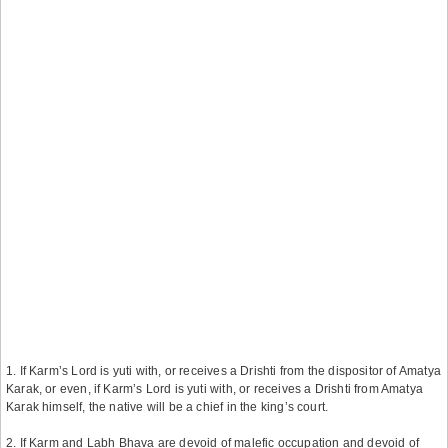
1. If Karm’s Lord is yuti with, or receives a Drishti from the dispositor of Amatya
Karak, or even, if Karm’s Lord is yuti with, or receives a Drishti from Amatya
Karak himself, the native will be a chief in the king’s court.
2. If Karm and Labh Bhava are devoid of malefic occupation and devoid of