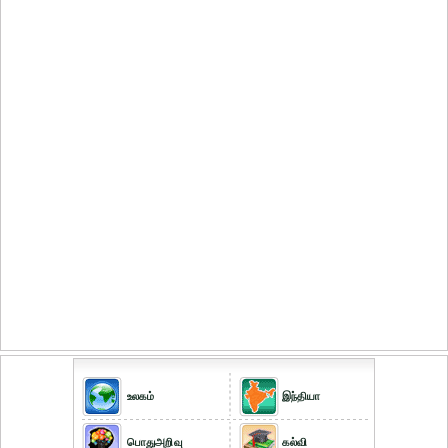
உலகம்
இந்தியா
பொதுஅறிவு
கல்வி