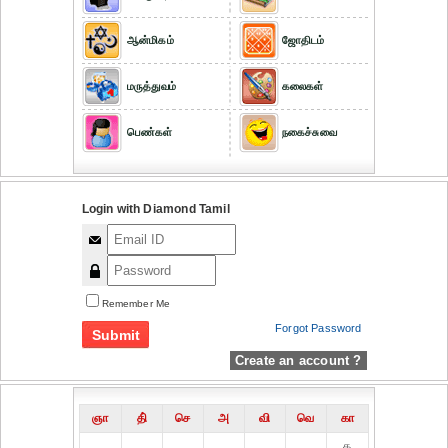
ஆன்மிகம்
ஜோதிடம்
மருத்துவம்
கலைகள்
பெண்கள்
நகைச்சுவை
Login with Diamond Tamil
Remember Me
Forgot Password
Create an account ?
ஞா
தி்
செ
அ
வி
வெ
கா
௧