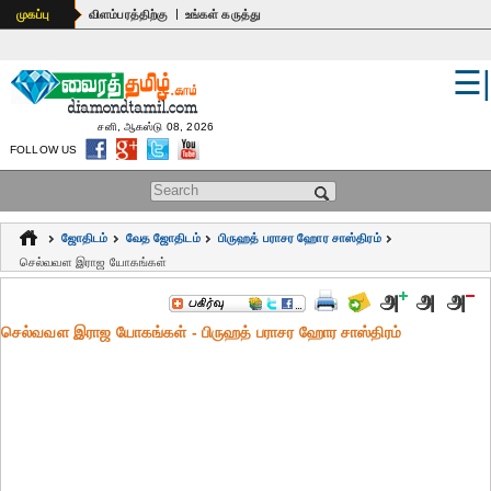
|
முகப்பு
விளம்பரத்திற்கு
உங்கள் கருத்து
☰
உலகம்
இந்தியா
சனி, ஆகஸ்டு 08, 2026
FOLLOW US
பொதுஅறிவு
Search form
கல்வி
ஜோதிடம்
வேத ஜோதிடம்
பிருஹத் பராசர ஹோர சாஸ்திரம்
ஆன்மிகம்
செல்வவள இராஜ யோகங்கள்
ஜோதிடம்
செல்வவள இராஜ யோகங்கள் - பிருஹத் பராசர ஹோர சாஸ்திரம்
மருத்துவம்
கலைகள்
பெண்கள்
நகைச்சுவை