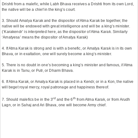
Drishti from a malefic, while Labh Bhava receives a Drishti from its own Lord,
the native will be a chief in the king’s court.
3. Should Amatya Karak and the dispositor of Atma Karak be together, the
native will be endowed with great intelligence and will be a king’s minister.
(‘Karakendr’ is interpreted here, as the dispositor of Atma Karak. Similarly
‘Amatyesa’ means the dispositor of Amatya Karak)
4. If Atma Karak is strong and is with a benefic, or Amatya Karak is in its own
Bhava, or in exaltation, one will surely become a king’s minister.
5. There is no doubt in one’s becoming a king’s minister and famous, if Atma
Karak is in Tanu, or Putr, or Dharm Bhava.
6. If Atma Karak, or Amatya Karak is placed in a Kendr, or in a Kon, the native
will beget royal mercy, royal patronage and happiness thereof.
rd
th
7. Should malefics be in the 3
and the 6
from Atma Karak, or from Arudh
Lagn, or in Sahaj and Ari Bhava, one will become Army chief.