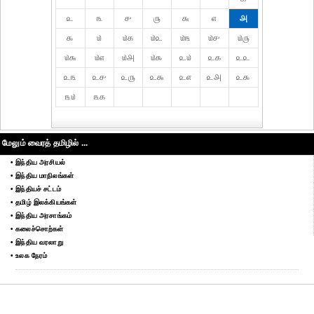
௨
௩
௪
௫
௬
௭
௮
௯
௰
௰௧
௰௨
௰௩
௰௪
௰௫
௰௬
௰௭
௰௮
௰௯
௨௰
௨௧
௨௨
௨௩
௨௪
௨௫
௨௬
௨௭
௨௮
௨௯
௩௰
௩௧
மேலும் வைரத் தமிழில் ...
• இந்திய அரசியல்
• இந்திய மாநிலங்கள்
• இந்தியச் சட்டம்
• தமிழ் இலக்கியங்கள்
• இந்திய அரசாங்கம்
• கலைச்சொற்கள்
• இந்திய வரலாறு
• உலக நேரம்