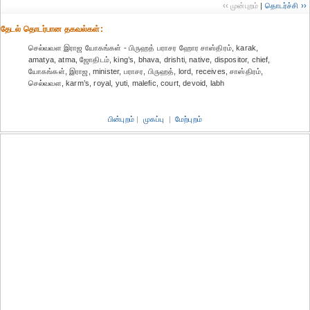
‹‹ முன்புறம்
|
தொடர்ச்சி ››
தேட‌ல் தொட‌ர்பான தகவ‌ல்க‌ள்:
செல்வவள இராஜ யோகங்கள் - பிருஹத் பராசர ஹோர சாஸ்திரம், karak,
amatya, atma, ஜோதிடம், king’s, bhava, drishti, native, dispositor, chief,
யோகங்கள், இராஜ, minister, பராசர, பிருஹத், lord, receives, சாஸ்திரம்,
செல்வவள, karm’s, royal, yuti, malefic, court, devoid, labh
பின்புறம்
|
முகப்பு
|
மேற்புறம்