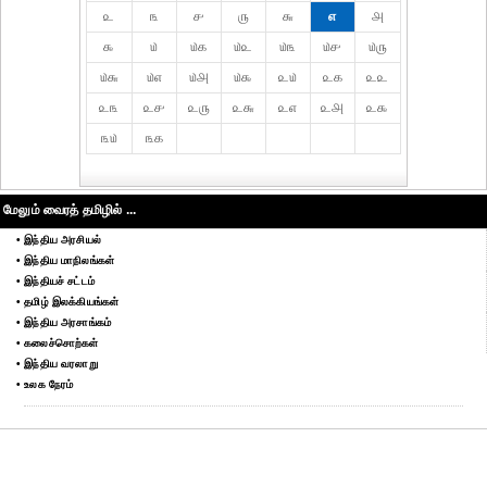
௨
௩
௪
௫
௬
௭
௮
௯
௰
௰௧
௰௨
௰௩
௰௪
௰௫
௰௬
௰௭
௰௮
௰௯
௨௰
௨௧
௨௨
௨௩
௨௪
௨௫
௨௬
௨௭
௨௮
௨௯
௩௰
௩௧
மேலும் வைரத் தமிழில் ...
• இந்திய அரசியல்
• இந்திய மாநிலங்கள்
• இந்தியச் சட்டம்
• தமிழ் இலக்கியங்கள்
• இந்திய அரசாங்கம்
• கலைச்சொற்கள்
• இந்திய வரலாறு
• உலக நேரம்