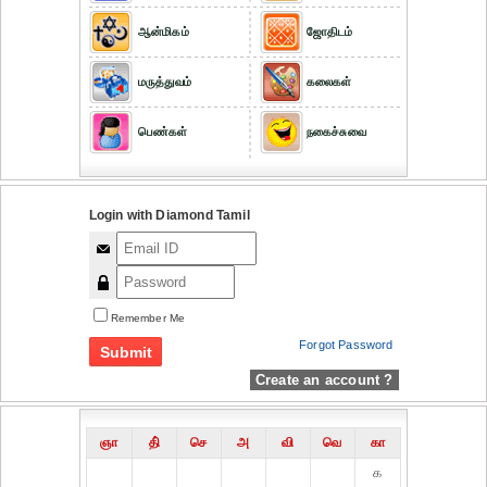
ஆன்மிகம்
ஜோதிடம்
மருத்துவம்
கலைகள்
பெண்கள்
நகைச்சுவை
Login with Diamond Tamil
Remember Me
Forgot Password
Create an account ?
ஞா
தி்
செ
அ
வி
வெ
கா
௧