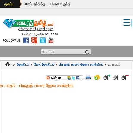
|
முகப்பு
விளம்பரத்திற்கு
உங்கள் கருத்து
☰
உலகம்
இந்தியா
வெள்ளி, ஆகஸ்டு 07, 2026
FOLLOW US
பொதுஅறிவு
Search form
கல்வி
ஜோதிடம்
வேத ஜோதிடம்
பிருஹத் பராசர ஹோர சாஸ்திரம்
உப பாதம்
ஆன்மிகம்
ஜோதிடம்
உப பாதம் - பிருஹத் பராசர ஹோர சாஸ்திரம்
மருத்துவம்
கலைகள்
பெண்கள்
நகைச்சுவை