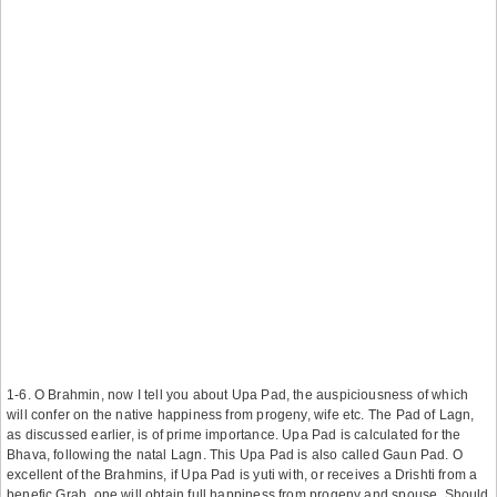
1-6. O Brahmin, now I tell you about Upa Pad, the auspiciousness of which
will confer on the native happiness from progeny, wife etc. The Pad of Lagn,
as discussed earlier, is of prime importance. Upa Pad is calculated for the
Bhava, following the natal Lagn. This Upa Pad is also called Gaun Pad. O
excellent of the Brahmins, if Upa Pad is yuti with, or receives a Drishti from a
benefic Grah, one will obtain full happiness from progeny and spouse. Should