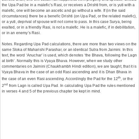
the Upa Pad be in a malefic’s Rasi, or receives a Drishti from, or is yuti with a
malefic, one will become an ascetic and go without a wife. If (in the said
circumstances) there be a benefic Drishti (on Upa Pad, or the related malefic),
or a yuti, deprival of spouse will not come to pass. In this case Surya, being
exalted, or in a friendly Rasi, is not a malefic. He is a malefic, if in debilitation,
or in an enemy’s Rasi.
Notes. Regarding Upa Pad calculations, there are more than two views on the
same Sloka of Maharishi Parashar, or an identical Sutra from Jaimini. In this
text, the word ‘Anuchar’ is used, which denotes ‘the Bhava, following the Lagn
at birth’. Normally this is Vyaya Bhava. However, when we study other
commentaries on Jaimini (Chaukhambh Hindi edition), we are taught, that it is
Vyaya Bhava in the case of an odd Rasi ascending and it is Dhan Bhava in
th
the case of an even Rasi ascending. Accordingly the Pad for the 12
, or the
nd
2
from Lagn is called Upa Pad. In calculating Upa Pad the rules mentioned
in verses 4 and 5 of the previous chapter be kept in mind.