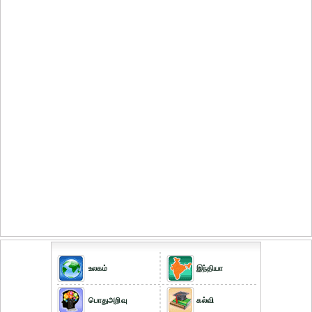
உலகம்
இந்தியா
பொதுஅறிவு
கல்வி