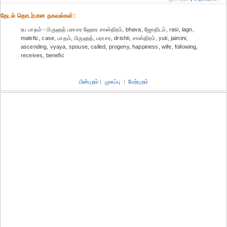
தேட‌ல் தொட‌ர்பான தகவ‌ல்க‌ள்:
உப பாதம் - பிருஹத் பராசர ஹோர சாஸ்திரம், bhava, ஜோதிடம், rasi, lagn,
malefic, case, பாதம், பிருஹத், பராசர, drishti, சாஸ்திரம், yuti, jaimini,
ascending, vyaya, spouse, called, progeny, happiness, wife, following,
receives, benefic
பின்புறம்
|
முகப்பு
|
மேற்புறம்