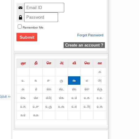
Remember Me
Forgot Password
Create an account ?
ஞா
தி்
செ
அ
வி
வெ
கா
௧
௨
௩
௪
௫
௬
௭
௮
௯
௰
௰௧
௰௨
௰௩
௰௪
௰௫
ச்சி ››
௰௬
௰௭
௰௮
௰௯
௨௰
௨௧
௨௨
௨௩
௨௪
௨௫
௨௬
௨௭
௨௮
௨௯
௩௰
௩௧