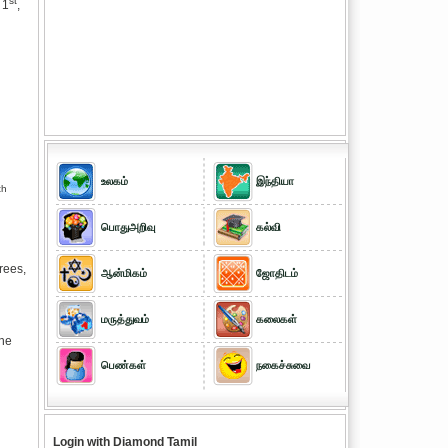
st
 1
,
h
உலகம்
இந்தியா
th
பொதுஅறிவு
கல்வி
rees,
ஆன்மிகம்
ஜோதிடம்
மருத்துவம்
கலைகள்
the
பெண்கள்
நகைச்சுவை
Login with Diamond Tamil