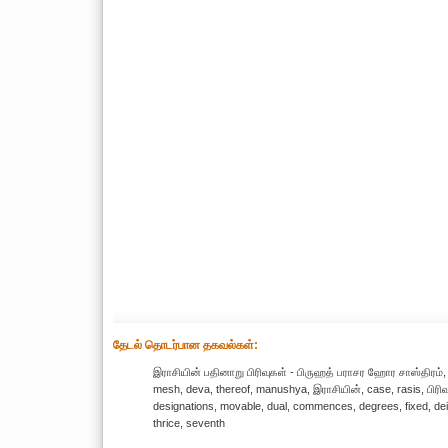
தேட‌ல் தொட‌ர்பான தகவ‌ல்க‌ள்:
இராசியின் பதினாறு பிரிவுகள் - பிருஹத் பராசர ஹோர சாஸ்திரம், 
mesh, deva, thereof, manushya, இராசியின், case, rasis, பிரி
designations, movable, dual, commences, degrees, fixed, deiti
thrice, seventh