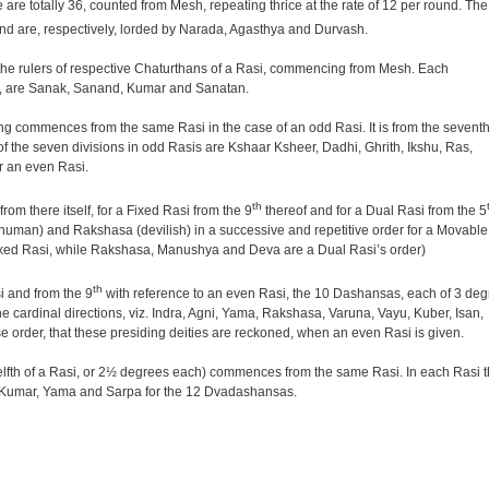
are totally 36, counted from Mesh, repeating thrice at the rate of 12 per round. The
nd are, respectively, lorded by Narada, Agasthya and Durvash.
 the rulers of respective Chaturthans of a Rasi, commencing from Mesh. Each
ely, are Sanak, Sanand, Kumar and Sanatan.
ng commences from the same Rasi in the case of an odd Rasi. It is from the sevent
f the seven divisions in odd Rasis are Kshaar Ksheer, Dadhi, Ghrith, Ikshu, Ras,
r an even Rasi.
th
om there itself, for a Fixed Rasi from the 9
thereof and for a Dual Rasi from the 5
human) and Rakshasa (devilish) in a successive and repetitive order for a Movable
ixed Rasi, while Rakshasa, Manushya and Deva are a Dual Rasi’s order)
th
i and from the 9
with reference to an even Rasi, the 10 Dashansas, each of 3 deg
he cardinal directions, viz. Indra, Agni, Yama, Rakshasa, Varuna, Vayu, Kuber, Isan,
se order, that these presiding deities are reckoned, when an even Rasi is given.
fth of a Rasi, or 2½ degrees each) commences from the same Rasi. In each Rasi 
ni Kumar, Yama and Sarpa for the 12 Dvadashansas.