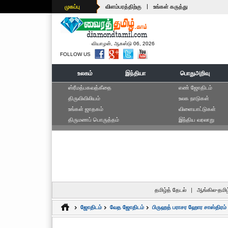
|
முகப்பு
விளம்பரத்திற்கு
உங்கள் கருத்து
வியாழன், ஆகஸ்டு 06, 2026
FOLLOW US
உலகம்
இந்தியா
பொதுஅறிவு
ஸ்ரீமத்பகவத்கீதை
எ‌ண் ஜோ‌திட‌ம்
திருவிவிலியம்
உலக நாடுகள்
உங்கள் ஜாதகம்
விளையாட்டுகள்
திருமணப் பொருத்தம்
இந்திய வரலாறு
தமிழ்த் தேடல்
|
ஆங்கில-தமிழ
ஜோதிடம்
வேத ஜோதிடம்
பிருஹத் பராசர ஹோர சாஸ்திரம்