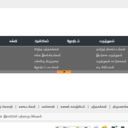
கல்வி
ஆன்மிகம்
ஜோதிடம்
மருத்துவம்
சிறந்த புத்தகங்கள்
தமிழ்த் திரைப்படங்கள்
சங்க இலக்கியங்கள்
இயற்கை மருத்துவம்
பன்னிரு திருமுறை
மருத்துவக் கட்டுரைகள்
ஜோதிடப் பாடங்கள்
கடி சிரிப்புகள்
் அகராதி
|
வரைபடங்கள்
|
வானொலி
|
கலைக் களஞ்சியம்
|
புத்தகங்கள்
|
திருமணங்க
இராசியின் பதினாறு பிரிவுகள்