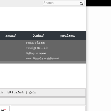
Search form
கலைகள்
பெண்கள்
நகைச்சுவை
சிரிக்க-சிந்திக்க
சர்தார்ஜி சிரிப்புகள்
அதிர்ஷ்டக் கற்கள்
சைவ சித்தாந்த சாத்திரங்கள்
ள்
|
MP3 பாடல்கள்
|
திரட்டி