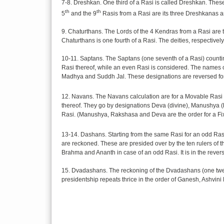
7-8. Dreshkan. One third of a Rasi is called Dreshkan. These 
th
th
5
and the 9
Rasis from a Rasi are its three Dreshkanas a
9. Chaturthans. The Lords of the 4 Kendras from a Rasi are
Chaturthans is one fourth of a Rasi. The deities, respectiv
10-11. Saptans. The Saptans (one seventh of a Rasi) counti
Rasi thereof, while an even Rasi is considered. The names o
Madhya and Suddh Jal. These designations are reversed fo
12. Navans. The Navans calculation are for a Movable Rasi fr
thereof. They go by designations Deva (divine), Manushya (
Rasi. (Manushya, Rakshasa and Deva are the order for a F
13-14. Dashans. Starting from the same Rasi for an odd Ras
are reckoned. These are presided over by the ten rulers of t
Brahma and Ananth in case of an odd Rasi. It is in the rever
15. Dvadashans. The reckoning of the Dvadashans (one twel
presidentship repeats thrice in the order of Ganesh, Ashvi