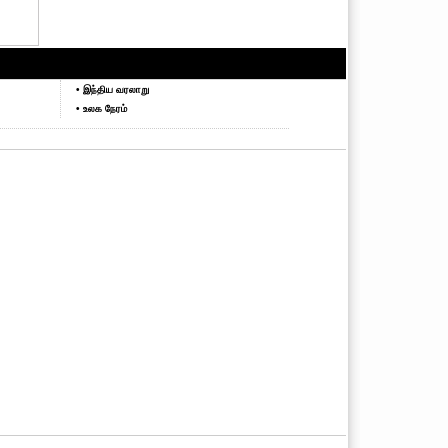
• இந்திய வரலாறு
• உலக நேரம்