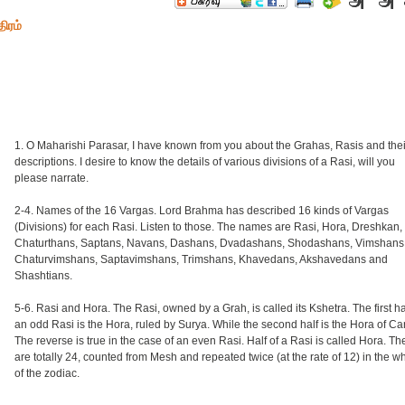
ிரம்
1. O Maharishi Parasar, I have known from you about the Grahas, Rasis and thei
descriptions. I desire to know the details of various divisions of a Rasi, will you
please narrate.
2-4. Names of the 16 Vargas. Lord Brahma has described 16 kinds of Vargas
(Divisions) for each Rasi. Listen to those. The names are Rasi, Hora, Dreshkan,
Chaturthans, Saptans, Navans, Dashans, Dvadashans, Shodashans, Vimshans
Chaturvimshans, Saptavimshans, Trimshans, Khavedans, Akshavedans and
Shashtians.
5-6. Rasi and Hora. The Rasi, owned by a Grah, is called its Kshetra. The first ha
an odd Rasi is the Hora, ruled by Surya. While the second half is the Hora of Ca
The reverse is true in the case of an even Rasi. Half of a Rasi is called Hora. T
are totally 24, counted from Mesh and repeated twice (at the rate of 12) in the w
of the zodiac.