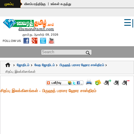
|
முகப்பு
விளம்பரத்திற்கு
உங்கள் கருத்து
☰
உலகம்
இந்தியா
ஞாயிறு, ஆகஸ்டு 09, 2026
FOLLOW US
பொதுஅறிவு
Search form
கல்வி
ஜோதிடம்
வேத ஜோதிடம்
பிருஹத் பராசர ஹோர சாஸ்திரம்
ஆன்மிகம்
சிறப்பு இலக்கினங்கள்
ஜோதிடம்
சிறப்பு இலக்கினங்கள் - பிருஹத் பராசர ஹோர சாஸ்திரம்
மருத்துவம்
கலைகள்
பெண்கள்
நகைச்சுவை