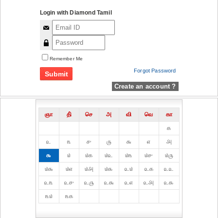
Login with Diamond Tamil
Remember Me
Forgot Password
Create an account ?
ஞா
தி்
செ
அ
வி
வெ
கா
௧
௨
௩
௪
௫
௬
௭
௮
௯
௰
௰௧
௰௨
௰௩
௰௪
௰௫
௰௬
௰௭
௰௮
௰௯
௨௰
௨௧
௨௨
௨௩
௨௪
௨௫
௨௬
௨௭
௨௮
௨௯
௩௰
௩௧