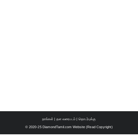
நாங்கள்
|
தள வரைபடம்
|
தொடர்புக்கு
© 2020-25 DiamondTamil.com Website (
Read Copyright
)