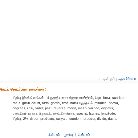
‹‹ முன்புறம்
|
தொடர்ச்சி ››
தேட‌ல் தொட‌ர்பான தகவ‌ல்க‌ள்:
சிறப்பு இலக்கினங்கள் - பிருஹத் பராசர ஹோர சாஸ்திரம், lagn, hora, sunrise,
rasis, ghati, count, birth, ghatis, time, natal, ஜோதிடம், minutes, bhava,
degrees, rasi, order, past, reverse, meen, mesh, varnad, vighatis,
சாஸ்திரம், பராசர, பிருஹத், இலக்கினங்கள், special, lagnas, longitude,
சிறப்பு, 2½, direct, products, surya’s, quotient, product, divide, dasha
பின்புறம்
|
முகப்பு
|
மேற்புறம்