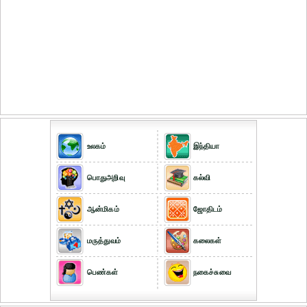
உலகம்
இந்தியா
பொதுஅறிவு
கல்வி
ஆன்மிகம்
ஜோதிடம்
மருத்துவம்
கலைகள்
பெண்கள்
நகைச்சுவை