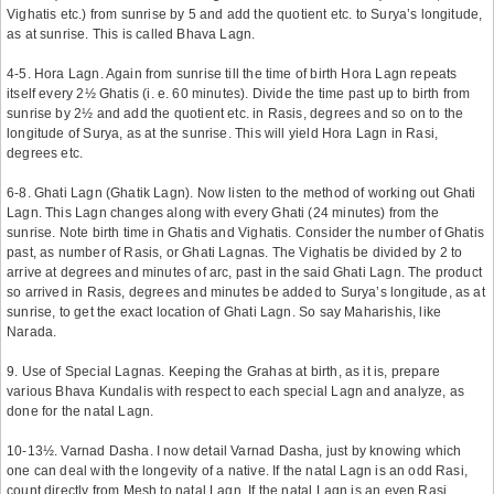
Vighatis etc.) from sunrise by 5 and add the quotient etc. to Surya’s longitude,
as at sunrise. This is called Bhava Lagn.
4-5. Hora Lagn. Again from sunrise till the time of birth Hora Lagn repeats
itself every 2½ Ghatis (i. e. 60 minutes). Divide the time past up to birth from
sunrise by 2½ and add the quotient etc. in Rasis, degrees and so on to the
longitude of Surya, as at the sunrise. This will yield Hora Lagn in Rasi,
degrees etc.
6-8. Ghati Lagn (Ghatik Lagn). Now listen to the method of working out Ghati
Lagn. This Lagn changes along with every Ghati (24 minutes) from the
sunrise. Note birth time in Ghatis and Vighatis. Consider the number of Ghatis
past, as number of Rasis, or Ghati Lagnas. The Vighatis be divided by 2 to
arrive at degrees and minutes of arc, past in the said Ghati Lagn. The product
so arrived in Rasis, degrees and minutes be added to Surya’s longitude, as at
sunrise, to get the exact location of Ghati Lagn. So say Maharishis, like
Narada.
9. Use of Special Lagnas. Keeping the Grahas at birth, as it is, prepare
various Bhava Kundalis with respect to each special Lagn and analyze, as
done for the natal Lagn.
10-13½. Varnad Dasha. I now detail Varnad Dasha, just by knowing which
one can deal with the longevity of a native. If the natal Lagn is an odd Rasi,
count directly from Mesh to natal Lagn. If the natal Lagn is an even Rasi,