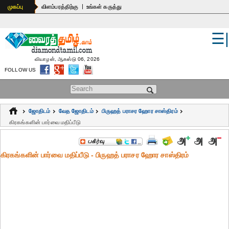
|
முகப்பு
விளம்பரத்திற்கு
உங்கள் கருத்து
☰
உலகம்
இந்தியா
வியாழன், ஆகஸ்டு 06, 2026
FOLLOW US
பொதுஅறிவு
Search form
கல்வி
ஜோதிடம்
வேத ஜோதிடம்
பிருஹத் பராசர ஹோர சாஸ்திரம்
ஆன்மிகம்
கிரகங்களின் பார்வை மதிப்பீடு
ஜோதிடம்
கிரகங்களின் பார்வை மதிப்பீடு - பிருஹத் பராசர ஹோர சாஸ்திரம்
மருத்துவம்
கலைகள்
பெண்கள்
நகைச்சுவை