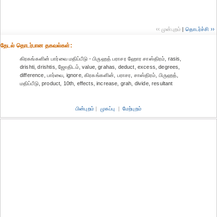
‹‹ முன்புறம்
|
தொடர்ச்சி ››
தேட‌ல் தொட‌ர்பான தகவ‌ல்க‌ள்:
கிரகங்களின் பார்வை மதிப்பீடு - பிருஹத் பராசர ஹோர சாஸ்திரம், rasis,
drishti, drishtis, ஜோதிடம், value, grahas, deduct, excess, degrees,
difference, பார்வை, ignore, கிரகங்களின், பராசர, சாஸ்திரம், பிருஹத்,
மதிப்பீடு, product, 10th, effects, increase, grah, divide, resultant
பின்புறம்
|
முகப்பு
|
மேற்புறம்