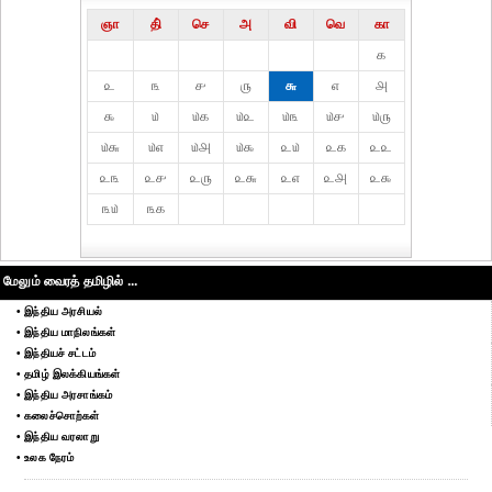
ஞா
தி்
செ
அ
வி
வெ
கா
௧
௨
௩
௪
௫
௬
௭
௮
௯
௰
௰௧
௰௨
௰௩
௰௪
௰௫
௰௬
௰௭
௰௮
௰௯
௨௰
௨௧
௨௨
௨௩
௨௪
௨௫
௨௬
௨௭
௨௮
௨௯
௩௰
௩௧
மேலும் வைரத் தமிழில் ...
• இந்திய அரசியல்
• இந்திய மாநிலங்கள்
• இந்தியச் சட்டம்
• தமிழ் இலக்கியங்கள்
• இந்திய அரசாங்கம்
• கலைச்சொற்கள்
• இந்திய வரலாறு
• உலக நேரம்