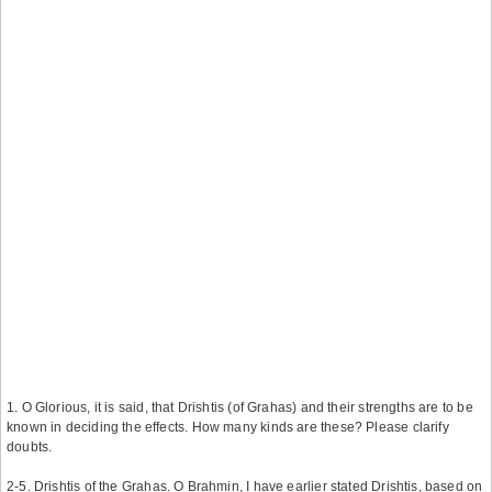
1. O Glorious, it is said, that Drishtis (of Grahas) and their strengths are to be
known in deciding the effects. How many kinds are these? Please clarify
doubts.
2-5. Drishtis of the Grahas. O Brahmin, I have earlier stated Drishtis, based on