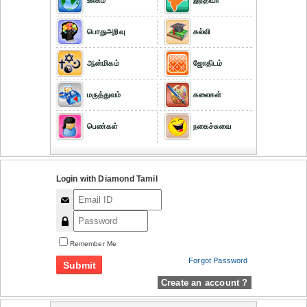
உலகம்
இந்தியா
பொதுஅறிவு
கல்வி
ஆன்மிகம்
ஜோதிடம்
மருத்துவம்
கலைகள்
பெண்கள்
நகைச்சுவை
Login with Diamond Tamil
Remember Me
Forgot Password
Create an account ?