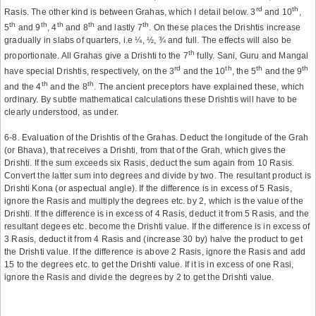
rd
th
Rasis. The other kind is between Grahas, which I detail below. 3
and 10
,
th
th
th
th
th
5
and 9
, 4
and 8
and lastly 7
. On these places the Drishtis increase
gradually in slabs of quarters, i.e ¼, ½, ¾ and full. The effects will also be
th
proportionate. All Grahas give a Drishti to the 7
fully. Sani, Guru and Mangal
rd
th
th
th
have special Drishtis, respectively, on the 3
and the 10
, the 5
and the 9
th
th
and the 4
and the 8
. The ancient preceptors have explained these, which
ordinary. By subtle mathematical calculations these Drishtis will have to be
clearly understood, as under.
6-8. Evaluation of the Drishtis of the Grahas. Deduct the longitude of the Grah
(or Bhava), that receives a Drishti, from that of the Grah, which gives the
Drishti. If the sum exceeds six Rasis, deduct the sum again from 10 Rasis.
Convert the latter sum into degrees and divide by two. The resultant product is
Drishti Kona (or aspectual angle). If the difference is in excess of 5 Rasis,
ignore the Rasis and multiply the degrees etc. by 2, which is the value of the
Drishti. If the difference is in excess of 4 Rasis, deduct it from 5 Rasis, and the
resultant degees etc. become the Drishti value. If the difference is in excess of
3 Rasis, deduct it from 4 Rasis and (increase 30 by) halve the product to get
the Drishti value. If the difference is above 2 Rasis, ignore the Rasis and add
15 to the degrees etc. to get the Drishti value. If it is in excess of one Rasi,
ignore the Rasis and divide the degrees by 2 to get the Drishti value.