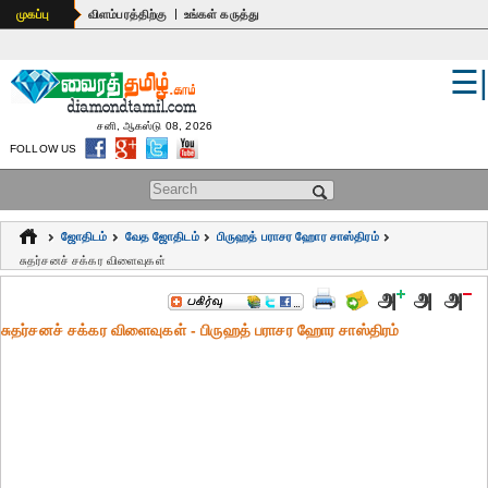
|
முகப்பு
விளம்பரத்திற்கு
உங்கள் கருத்து
☰
உலகம்
இந்தியா
சனி, ஆகஸ்டு 08, 2026
FOLLOW US
பொதுஅறிவு
Search form
கல்வி
ஜோதிடம்
வேத ஜோதிடம்
பிருஹத் பராசர ஹோர சாஸ்திரம்
ஆன்மிகம்
சுதர்சனச் சக்கர விளைவுகள்
ஜோதிடம்
சுதர்சனச் சக்கர விளைவுகள் - பிருஹத் பராசர ஹோர சாஸ்திரம்
மருத்துவம்
கலைகள்
பெண்கள்
நகைச்சுவை