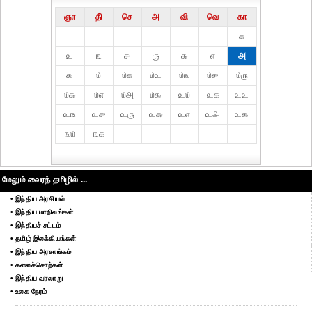
ஞா
தி்
செ
அ
வி
வெ
கா
௧
௨
௩
௪
௫
௬
௭
௮
௯
௰
௰௧
௰௨
௰௩
௰௪
௰௫
௰௬
௰௭
௰௮
௰௯
௨௰
௨௧
௨௨
௨௩
௨௪
௨௫
௨௬
௨௭
௨௮
௨௯
௩௰
௩௧
மேலும் வைரத் தமிழில் ...
• இந்திய அரசியல்
• இந்திய மாநிலங்கள்
• இந்தியச் சட்டம்
• தமிழ் இலக்கியங்கள்
• இந்திய அரசாங்கம்
• கலைச்சொற்கள்
• இந்திய வரலாறு
• உலக நேரம்