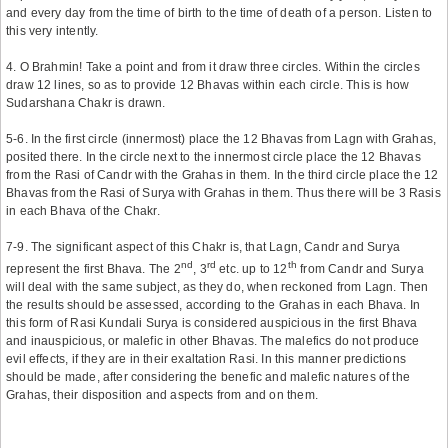
and every day from the time of birth to the time of death of a person. Listen to
this very intently.
4. O Brahmin! Take a point and from it draw three circles. Within the circles
draw 12 lines, so as to provide 12 Bhavas within each circle. This is how
Sudarshana Chakr is drawn.
5-6. In the first circle (innermost) place the 12 Bhavas from Lagn with Grahas,
posited there. In the circle next to the innermost circle place the 12 Bhavas
from the Rasi of Candr with the Grahas in them. In the third circle place the 12
Bhavas from the Rasi of Surya with Grahas in them. Thus there will be 3 Rasis
in each Bhava of the Chakr.
7-9. The significant aspect of this Chakr is, that Lagn, Candr and Surya
nd
rd
th
represent the first Bhava. The 2
, 3
etc. up to 12
from Candr and Surya
will deal with the same subject, as they do, when reckoned from Lagn. Then
the results should be assessed, according to the Grahas in each Bhava. In
this form of Rasi Kundali Surya is considered auspicious in the first Bhava
and inauspicious, or malefic in other Bhavas. The malefics do not produce
evil effects, if they are in their exaltation Rasi. In this manner predictions
should be made, after considering the benefic and malefic natures of the
Grahas, their disposition and aspects from and on them.