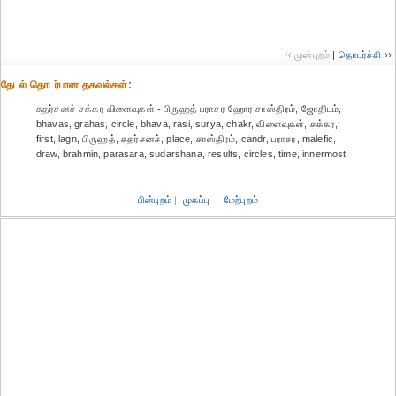
‹‹ முன்புறம்
|
தொடர்ச்சி ››
தேட‌ல் தொட‌ர்பான தகவ‌ல்க‌ள்:
சுதர்சனச் சக்கர விளைவுகள் - பிருஹத் பராசர ஹோர சாஸ்திரம், ஜோதிடம்,
bhavas, grahas, circle, bhava, rasi, surya, chakr, விளைவுகள், சக்கர,
first, lagn, பிருஹத், சுதர்சனச், place, சாஸ்திரம், candr, பராசர, malefic,
draw, brahmin, parasara, sudarshana, results, circles, time, innermost
பின்புறம்
|
முகப்பு
|
மேற்புறம்