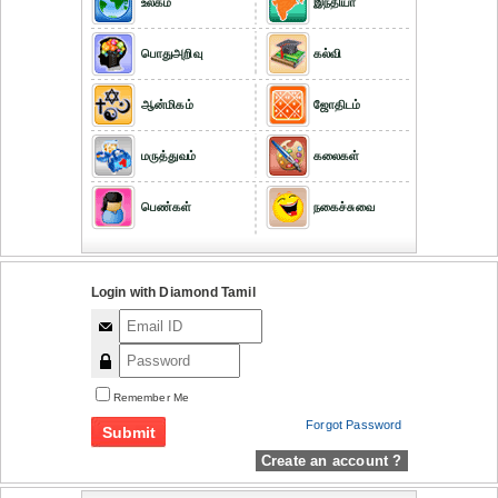
உலகம்
இந்தியா
பொதுஅறிவு
கல்வி
ஆன்மிகம்
ஜோதிடம்
மருத்துவம்
கலைகள்
பெண்கள்
நகைச்சுவை
Login with Diamond Tamil
Remember Me
Forgot Password
Create an account ?