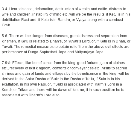
3-4. Heart disease, defamation, destruction of wealth and cattle, distress to
wife and children, instability of mind etc. will we be the results, if Ketu is in his
debilitation Rasi and, if Ketu is in Randhr, or Vyaya along with a combust
Grah.
5-6. There will be danger from diseases, great distress and separation from
kinsmen, if Ketu is related to Dhan’s, or Yuvati’s Lord, or, if Ketu is in Dhan, or
Yuvati. The remedial measures to obtain relief from the above evil effects are
performance of Durga Saptashati Japa and Mrityunjaya Japa.
7-9½. Effects, like beneficence from the king, good fortune, gain of clothes
etc., recovery of lost kingdom, comforts of conveyances etc., visits to sacred
shrines and gain of lands and villages by the beneficence of the king, will be
derived in the Antar Dasha of Sukr in the Dasha of Ketu, if Sukr is in his
exaltation, in his own Rasi, or, if Sukr is associated with Karm’s Lord in a
Kendr, or Trikon and there will be dawn of fortune, if in such position he is
associated with Dharm’s Lord also.