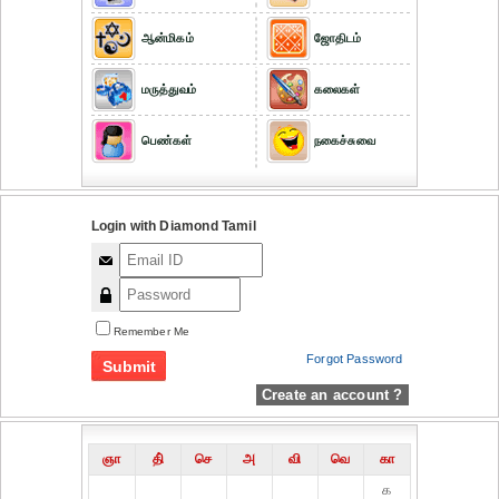
ஆன்மிகம்
ஜோதிடம்
மருத்துவம்
கலைகள்
பெண்கள்
நகைச்சுவை
Login with Diamond Tamil
Remember Me
Forgot Password
Create an account ?
ஞா
தி்
செ
அ
வி
வெ
கா
௧