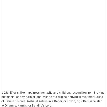
1-2½. Effects, like happiness from wife and children, recognition from the king,
but mental agony, gain of land, village etc. will be derived in the Antar Dasha
of Ketu in his own Dasha, if Ketu is in a Kendr, or Trikon, or, if Ketu is related
to Dharm’s, Karm’s, or Bandhu’s Lord.