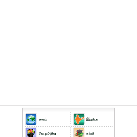
உலகம்
இந்தியா
பொதுஅறிவு
கல்வி