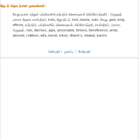
தேட‌ல் தொட‌ர்பான தகவ‌ல்க‌ள்:
கேது தசை மற்றும் புக்திகளில் ஏற்படும் விளைவுகள் (விம்சோத்தரி) - பிருஹத்
பராசர ஹோர சாஸ்திரம், ketu, ஜோதிடம், lord, dasha, sukr, கேது, gain, king,
effects, ஏற்படும், புக்திகளில், விளைவுகள், விம்சோத்தரி, சாஸ்திரம், பராசர,
பிருஹத், rasi, distress, japa, associated, fortune, beneficence, antar,
derived, children, wife, kendr, trikon, dharm’s, related, karm’s
பின்புறம்
|
முகப்பு
|
மேற்புறம்