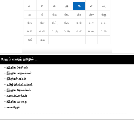
௨
௩
௪
௫
௬
௭
௮
௯
௰
௰௧
௰௨
௰௩
௰௪
௰௫
௰௬
௰௭
௰௮
௰௯
௨௰
௨௧
௨௨
௨௩
௨௪
௨௫
௨௬
௨௭
௨௮
௨௯
௩௰
௩௧
மேலும் வைரத் தமிழில் ...
• இந்திய அரசியல்
• இந்திய மாநிலங்கள்
• இந்தியச் சட்டம்
• தமிழ் இலக்கியங்கள்
• இந்திய அரசாங்கம்
• கலைச்சொற்கள்
• இந்திய வரலாறு
• உலக நேரம்