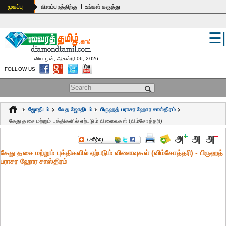
|
முகப்பு
விளம்பரத்திற்கு
உங்கள் கருத்து
☰
உலகம்
இந்தியா
வியாழன், ஆகஸ்டு 06, 2026
FOLLOW US
பொதுஅறிவு
Search form
கல்வி
ஜோதிடம்
வேத ஜோதிடம்
பிருஹத் பராசர ஹோர சாஸ்திரம்
ஆன்மிகம்
கேது தசை மற்றும் புக்திகளில் ஏற்படும் விளைவுகள் (விம்சோத்தரி)
ஜோதிடம்
கேது தசை மற்றும் புக்திகளில் ஏற்படும் விளைவுகள் (விம்சோத்தரி) - பிருஹத்
மருத்துவம்
பராசர ஹோர சாஸ்திரம்
கலைகள்
பெண்கள்
நகைச்சுவை