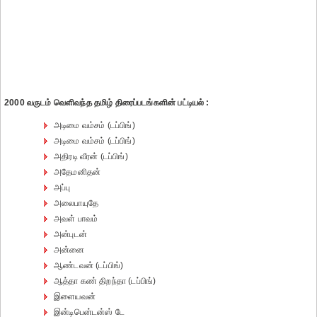
2000 வருடம் வெளிவந்த தமிழ் திரைப்படங்களின் பட்டியல் :
அடிமை வம்சம் (டப்பிங்)
அடிமை வம்சம் (டப்பிங்)
அதிரடி வீரன் (டப்பிங்)
அதேமனிதன்
அப்பு
அலைபாயுதே
அவள் பாவம்
அன்புடன்
அன்னை
ஆண்டவன் (டப்பிங்)
ஆத்தா கண் திறந்தா (டப்பிங்)
இளையவன்
இன்டிபென்டன்ஸ் டே