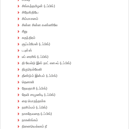
சிங்கத்தமிழன் (டப்பிங்)
சிநேகிதியே
சிம்மாசனம்
சின்ன சின்ன கண்ணிலே
சீனு
சுதந்திரம்
சூப்பர்மேன் (டப்பிங்)
டபுள்ஸ்
டீப் ரைசிங் (டப்பிங்)
தி வேல்டு இஸ் நாட் எனஃப் (டப்பிங்)
திருநெல்வேலி
தீண்டும் இன்பம் (டப்பிங்)
தெனாலி
தேவதாசி (டப்பிங்)
தேவி சாமுண்டி (டப்பிங்)
தை பொறந்தாச்சு
நரசிம்மம் (டப்பிங்)
நாகதேவதை (டப்பிங்)
நாகலிங்கம்
நினைவெல்லாம் நீ