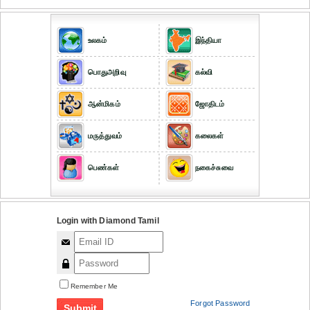
உலகம்
இந்தியா
பொதுஅறிவு
கல்வி
ஆன்மிகம்
ஜோதிடம்
மருத்துவம்
கலைகள்
பெண்கள்
நகைச்சுவை
Login with Diamond Tamil
Remember Me
Forgot Password