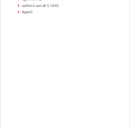
ஷாங்காய் தளபதி (டப்பிங்)
ஹேராம்