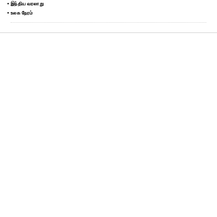
• இந்திய வரலாறு
• உலக நேரம்