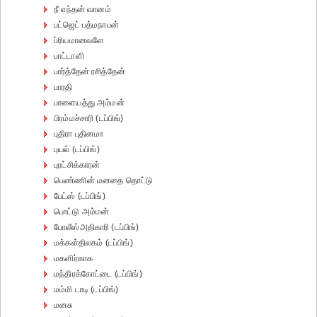
நீ எந்தன் வானம்
பட்ஜெட் பத்மநாபன்
ப்ரியமானவளே
பாட்டாளி
பார்த்தேன் ரசித்தேன்
பாரதி
பாளையத்து அம்மன்
பிரம்மச்சாரி (டப்பிங்)
புதிரா புதினமா
புயல் (டப்பிங்)
புரட்சிக்காரன்
பெண்ணின் மனதை தொட்டு
பேட்ஸ் (டப்பிங்)
பொட்டு அம்மன்
போலீஸ்அதிகாரி (டப்பிங்)
மக்கள்திலகம் (டப்பிங்)
மகளிர்காக
மந்திரக்கோட்டை (டப்பிங்)
மம்மி டாடி (டப்பிங்)
மனசு