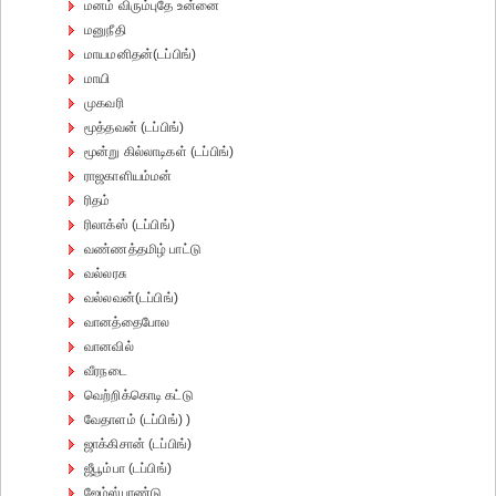
மனம் விரும்புதே உன்னை
மனுநீதி
மாயமனிதன்(டப்பிங்)
மாயி
முகவரி
மூத்தவன் (டப்பிங்)
மூன்று கில்லாடிகள் (டப்பிங்)
ராஜகாளியம்மன்
ரிதம்
ரிலாக்ஸ் (டப்பிங்)
வண்ணத்தமிழ் பாட்டு
வல்லரசு
வல்லவன்(டப்பிங்)
வானத்தைபோல
வானவில்
வீரநடை
வெற்றிக்கொடி கட்டு
வேதாளம் (டப்பிங்) )
ஜாக்கிசான் (டப்பிங்)
ஜீபூம்பா (டப்பிங்)
ஜேம்ஸ்பாண்டு