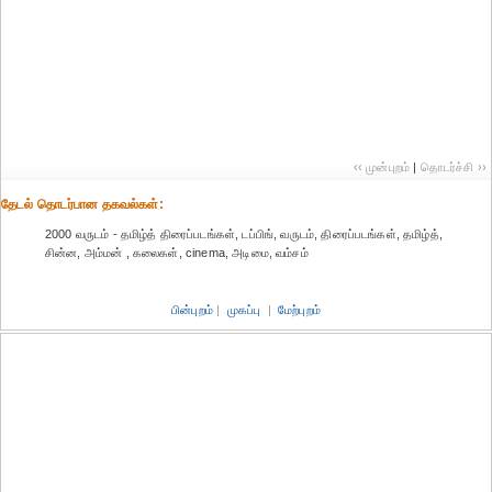
‹‹ முன்புறம்
|
தொடர்ச்சி ››
தேட‌ல் தொட‌ர்பான தகவ‌ல்க‌ள்:
2000 வருடம் - தமிழ்த் திரைப்படங்கள், டப்பிங், வருடம், திரைப்படங்கள், தமிழ்த்,
சின்ன, அம்மன் , கலைகள், cinema, அடிமை, வம்சம்
பின்புறம்
|
முகப்பு
|
மேற்புறம்