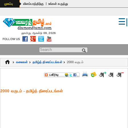
|
முகப்பு
விளம்பரத்திற்கு
உங்கள் கருத்து
☰
உலகம்
இந்தியா
ஞாயிறு, ஆகஸ்டு 09, 2026
FOLLOW US
பொதுஅறிவு
Search form
கல்வி
கலைகள்
தமிழ்த் திரைப்படங்கள்
2000 வருடம்
ஆன்மிகம்
ஜோதிடம்
2000 வருடம் - தமிழ்த் திரைப்படங்கள்
மருத்துவம்
கலைகள்
பெண்கள்
நகைச்சுவை