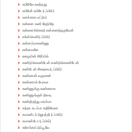
உயிரிலே கலந்தது
உயிரின் உயிரே (டப்பிங்)
உனக்காக மட்டும்
உன்னை கண் தேடுதே
உன்னைக்கொடு என்னைத்தருவேன்
எக்ஸ்மென்(டப்பிங்)
என்னம்மாகண்ணு
என்னவளே
ஏழையின் சிரிப்பில்
கண்டுகொண்டேன் கண்டுகொண்டேன்
கண்டேன் சீதையை(டப்பிங்)
கண்ணன் வருவான்
கண்ணால் பேசவா
கண்ணுக்கு கண்ணாக
கண்ணுக்குள் நிலவு
கண்திறந்து பாரம்மா
கந்தா கடம்பா கதிர்வேலா
கமாண்டர் ஜெயந்தி (டப்பிங்)
கமாண்டோ (டப்பிங்)
கரிசக்காட்டுப்பூவே