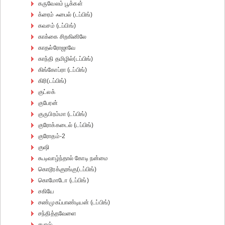
கருவேலம் பூக்கள்
க்ரைம் ஃபைல் (டப்பிங்)
கவசம் (டப்பிங்)
காக்கை சிறகினிலே
காதல்ரோஜாவே
காந்தி தமிழில்(டப்பிங்)
கிங்கோப்ரா (டப்பிங்)
கிரி(டப்பிங்)
குட்லக்
குபேரன்
குருபிரம்மா (டப்பிங்)
குரோக்கடைல் (டப்பிங்)
குரோதம்-2
குஷி
கூடிவாழ்ந்தால் கோடி நன்மை
கொடூரக்குரங்கு(டப்பிங்)
கொமோடோ (டப்பிங்)
சகியே
சண்முகப்பாண்டியன் (டப்பிங்)
சந்தித்தவேளை
சபாஷ்